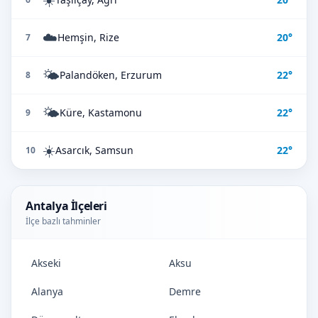
☁️
Hemşin, Rize
20°
7
🌤️
Palandöken, Erzurum
22°
8
🌤️
Küre, Kastamonu
22°
9
☀️
Asarcık, Samsun
22°
10
Antalya İlçeleri
İlçe bazlı tahminler
Akseki
Aksu
Alanya
Demre