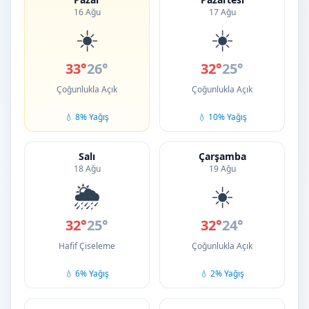
16 Ağu
17 Ağu
☀️
☀️
33°
26°
32°
25°
Çoğunlukla Açık
Çoğunlukla Açık
💧 8% Yağış
💧 10% Yağış
Salı
Çarşamba
18 Ağu
19 Ağu
🌦️
☀️
32°
25°
32°
24°
Hafif Çiseleme
Çoğunlukla Açık
💧 6% Yağış
💧 2% Yağış