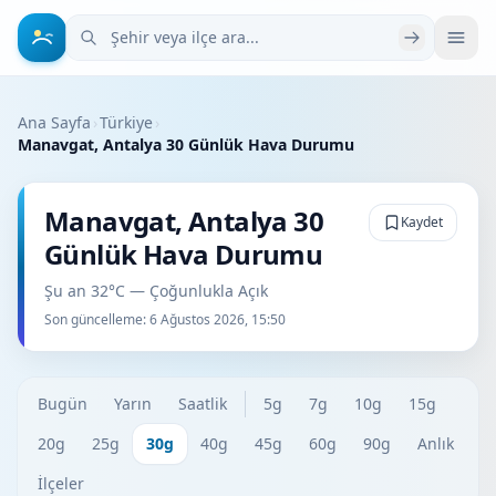
Şehir veya ilçe ara
Ana Sayfa
›
Türkiye
›
Manavgat, Antalya 30 Günlük Hava Durumu
Manavgat, Antalya 30
Kaydet
Günlük Hava Durumu
Şu an 32°C — Çoğunlukla Açık
Son güncelleme:
6 Ağustos 2026, 15:50
Bugün
Yarın
Saatlik
5g
7g
10g
15g
20g
25g
30g
40g
45g
60g
90g
Anlık
İlçeler