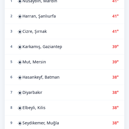
☀️
Nusaybin, Mardin
41°
1
☀️
Harran, Şanlıurfa
41°
2
☀️
Cizre, Şırnak
41°
3
☀️
Karkamış, Gaziantep
39°
4
☀️
Mut, Mersin
39°
5
☀️
Hasankeyf, Batman
38°
6
☀️
Diyarbakır
38°
7
☀️
Elbeyli, Kilis
38°
8
☀️
Seydikemer, Muğla
38°
9