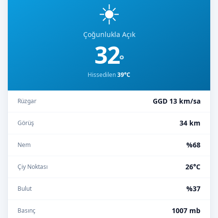
☀️
Çoğunlukla Açık
32
°
Hissedilen
39°C
GGD 13 km/sa
Rüzgar
34 km
Görüş
%68
Nem
26°C
Çiy Noktası
%37
Bulut
1007 mb
Basınç