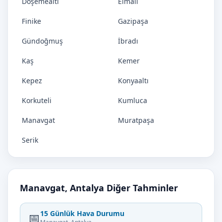
Döşemealtı
Elmalı
Finike
Gazipaşa
Gündoğmuş
İbradı
Kaş
Kemer
Kepez
Konyaaltı
Korkuteli
Kumluca
Manavgat
Muratpaşa
Serik
Manavgat, Antalya Diğer Tahminler
15 Günlük Hava Durumu
📅