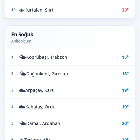
☀️
Kurtalan, Siirt
38°
10
En Soğuk
Anlık ölçüm
🌤️
Köprübaşı, Trabzon
15°
1
🌤️
Doğankent, Giresun
18°
2
☁️
Arpaçay, Kars
19°
3
☁️
Kabataş, Ordu
19°
4
🌤️
Damal, Ardahan
20°
5
☀️
Taşlıçay, Ağrı
20°
6