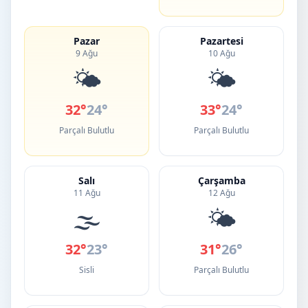
Pazar
Pazartesi
9 Ağu
10 Ağu
🌤️
🌤️
32°
24°
33°
24°
Parçalı Bulutlu
Parçalı Bulutlu
Salı
Çarşamba
11 Ağu
12 Ağu
🌫️
🌤️
32°
23°
31°
26°
Sisli
Parçalı Bulutlu