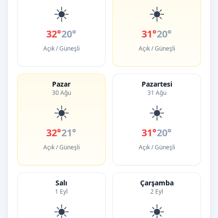
☀️
☀️
32°
20°
31°
20°
Açık / Güneşli
Açık / Güneşli
Pazar
Pazartesi
30 Ağu
31 Ağu
☀️
☀️
32°
21°
31°
20°
Açık / Güneşli
Açık / Güneşli
Salı
Çarşamba
1 Eyl
2 Eyl
☀️
☀️