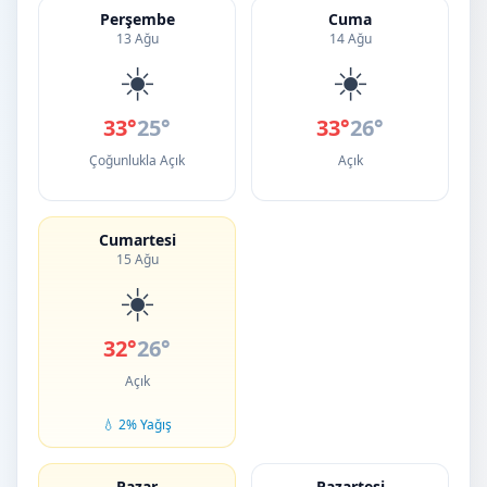
Perşembe
Cuma
13 Ağu
14 Ağu
☀️
☀️
33°
25°
33°
26°
Çoğunlukla Açık
Açık
Cumartesi
15 Ağu
☀️
32°
26°
Açık
💧 2% Yağış
Pazar
Pazartesi