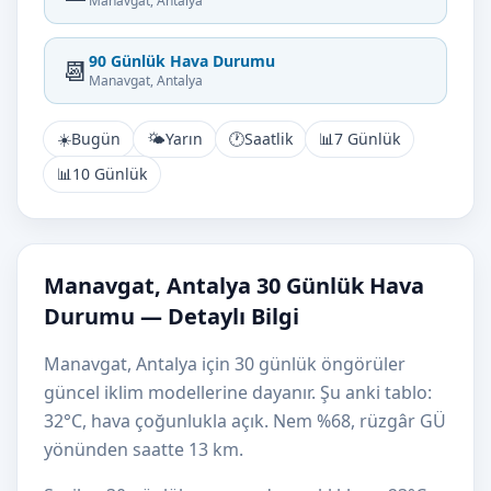
Manavgat, Antalya
90 Günlük Hava Durumu
📆
Manavgat, Antalya
☀️
Bugün
🌤️
Yarın
🕐
Saatlik
📊
7 Günlük
📊
10 Günlük
Manavgat, Antalya 30 Günlük Hava
Durumu — Detaylı Bilgi
Manavgat, Antalya için 30 günlük öngörüler
güncel iklim modellerine dayanır. Şu anki tablo:
32°C, hava çoğunlukla açık. Nem %68, rüzgâr GÜ
yönünden saatte 13 km.