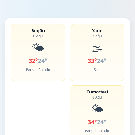
Bugün
Yarın
6 Ağu
7 Ağu
🌤️
🌫️
32°
24°
33°
24°
Parçalı Bulutlu
Sisli
Cumartesi
8 Ağu
🌤️
34°
24°
Parçalı Bulutlu