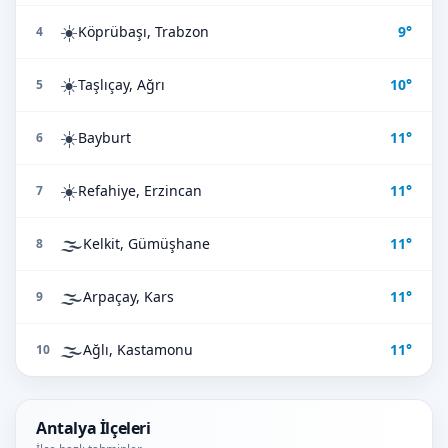
☀️
Köprübaşı, Trabzon
9°
4
☀️
Taşlıçay, Ağrı
10°
5
☀️
Bayburt
11°
6
☀️
Refahiye, Erzincan
11°
7
🌫️
Kelkit, Gümüşhane
11°
8
🌫️
Arpaçay, Kars
11°
9
🌫️
Ağlı, Kastamonu
11°
10
Antalya İlçeleri