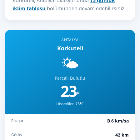
Korkuteli, Antalya lokasyonunda
15 günlük
iklim tablosu
bölümünden devam edebilirsiniz.
ANTALYA
Korkuteli
🌤️
Parçalı Bulutlu
23
°
Hissedilen
23°C
B 6 km/sa
Rüzgar
42 km
Görüş