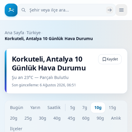
Şehir veya ilçe ara
Ana Sayfa
›
Türkiye
›
Korkuteli, Antalya 10 Günlük Hava Durumu
Korkuteli, Antalya 10
Kaydet
Günlük Hava Durumu
Şu an 23°C — Parçalı Bulutlu
Son güncelleme:
6 Ağustos 2026, 06:51
Bugün
Yarın
Saatlik
5g
7g
10g
15g
20g
25g
30g
40g
45g
60g
90g
Anlık
İlçeler