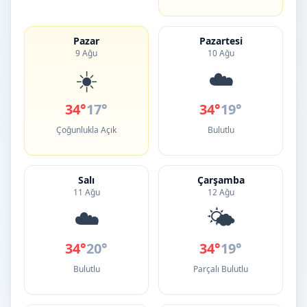
Pazar
Pazartesi
9 Ağu
10 Ağu
☀️
☁️
34°
17°
34°
19°
Çoğunlukla Açık
Bulutlu
Salı
Çarşamba
11 Ağu
12 Ağu
☁️
🌤️
34°
20°
34°
19°
Bulutlu
Parçalı Bulutlu