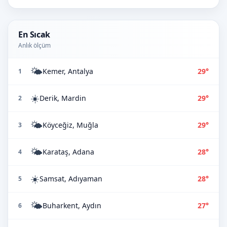
En Sıcak
Anlık ölçüm
🌤️
Kemer, Antalya
29°
1
☀️
Derik, Mardin
29°
2
🌤️
Köyceğiz, Muğla
29°
3
🌤️
Karataş, Adana
28°
4
☀️
Samsat, Adıyaman
28°
5
🌤️
Buharkent, Aydın
27°
6