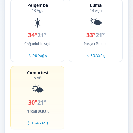
Perşembe
Cuma
13 Ağu
14 Ağu
☀️
🌤️
34°
21°
33°
21°
Çoğunlukla Açık
Parçalı Bulutlu
💧 2% Yağış
💧 6% Yağış
Cumartesi
15 Ağu
🌤️
30°
21°
Parçalı Bulutlu
💧 16% Yağış