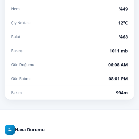
%49
Nem
12°C
Çiy Noktası
%68
Bulut
1011 mb
Basınç
06:08 AM
Gün Doğumu
08:01 PM
Gün Batımı
994m
Rakım
Hava Durumu