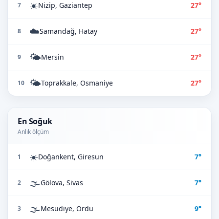
☀️
Nizip, Gaziantep
27°
7
☁️
Samandağ, Hatay
27°
8
🌤️
Mersin
27°
9
🌤️
Toprakkale, Osmaniye
27°
10
En Soğuk
Anlık ölçüm
☀️
Doğankent, Giresun
7°
1
🌫️
Gölova, Sivas
7°
2
🌫️
Mesudiye, Ordu
9°
3