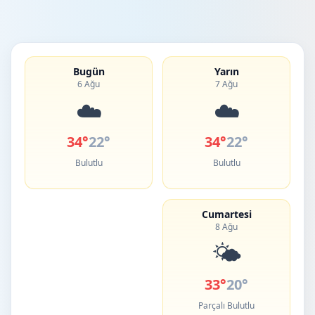
Bugün
Yarın
6 Ağu
7 Ağu
☁️
☁️
34°
22°
34°
22°
Bulutlu
Bulutlu
Cumartesi
8 Ağu
🌤️
33°
20°
Parçalı Bulutlu