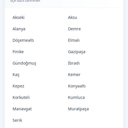
İlçe bazlı tahminler
Akseki
Aksu
Alanya
Demre
Döşemealtı
Elmalı
Finike
Gazipaşa
Gündoğmuş
İbradı
Kaş
Kemer
Kepez
Konyaaltı
Korkuteli
Kumluca
Manavgat
Muratpaşa
Serik