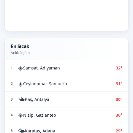
En Sıcak
Anlık ölçüm
☀️
Samsat, Adıyaman
32°
1
☀️
Ceylanpınar, Şanlıurfa
31°
2
🌤️
Kaş, Antalya
30°
3
☀️
Nizip, Gaziantep
30°
4
🌤️
Karataş, Adana
29°
5