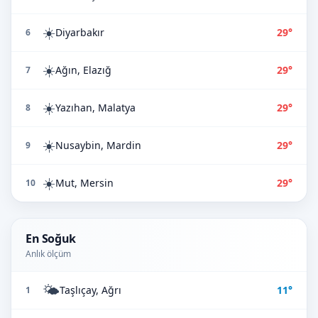
☀️
Diyarbakır
29°
6
☀️
Ağın, Elazığ
29°
7
☀️
Yazıhan, Malatya
29°
8
☀️
Nusaybin, Mardin
29°
9
☀️
Mut, Mersin
29°
10
En Soğuk
Anlık ölçüm
🌤️
Taşlıçay, Ağrı
11°
1