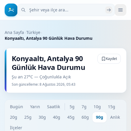
Şehir veya ilçe ara
Ana Sayfa
›
Türkiye
›
Konyaaltı, Antalya 90 Günlük Hava Durumu
Konyaaltı, Antalya 90
Kaydet
Günlük Hava Durumu
Şu an 27°C — Çoğunlukla Açık
Son güncelleme:
8 Ağustos 2026, 05:43
Bugün
Yarın
Saatlik
5g
7g
10g
15g
20g
25g
30g
40g
45g
60g
90g
Anlık
İlçeler