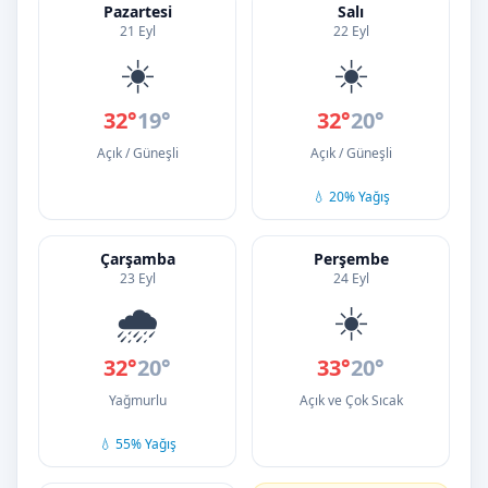
Pazartesi
Salı
21 Eyl
22 Eyl
☀️
☀️
32°
19°
32°
20°
Açık / Güneşli
Açık / Güneşli
💧 20% Yağış
Çarşamba
Perşembe
23 Eyl
24 Eyl
🌧️
☀️
32°
20°
33°
20°
Yağmurlu
Açık ve Çok Sıcak
💧 55% Yağış