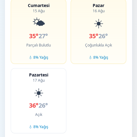
Cumartesi
Pazar
15 Ağu
16 Ağu
🌤️
☀️
35°
27°
35°
26°
Parçalı Bulutlu
Çoğunlukla Açık
💧 8% Yağış
💧 8% Yağış
Pazartesi
17 Ağu
☀️
36°
26°
Açık
💧 8% Yağış