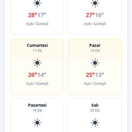
☀️
☀️
28°
17°
27°
16°
Açık / Güneşli
Açık / Güneşli
Cumartesi
Pazar
17 Eki
18 Eki
☀️
☀️
26°
14°
25°
13°
Açık / Güneşli
Açık / Güneşli
Pazartesi
Salı
19 Eki
20 Eki
☀️
☀️