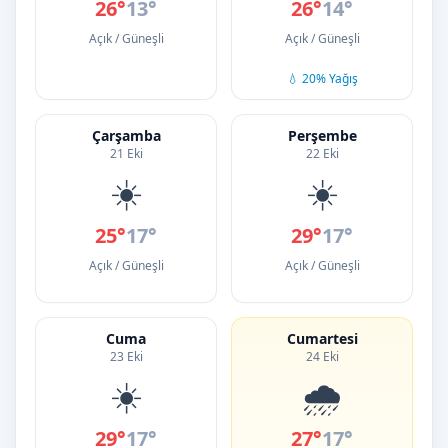
26°
13°
26°
14°
Açık / Güneşli
Açık / Güneşli
💧 20% Yağış
Çarşamba
Perşembe
21 Eki
22 Eki
☀️
☀️
25°
17°
29°
17°
Açık / Güneşli
Açık / Güneşli
Cuma
Cumartesi
23 Eki
24 Eki
☀️
🌧️
29°
17°
27°
17°