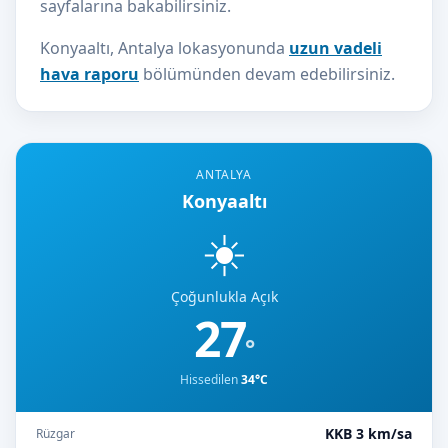
sayfalarına bakabilirsiniz.
Konyaaltı, Antalya lokasyonunda
uzun vadeli
hava raporu
bölümünden devam edebilirsiniz.
ANTALYA
Konyaaltı
☀️
Çoğunlukla Açık
27
°
Hissedilen
34°C
KKB 3 km/sa
Rüzgar