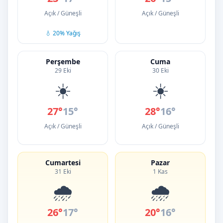
Açık / Güneşli
Açık / Güneşli
💧 20% Yağış
Perşembe
Cuma
29 Eki
30 Eki
☀️
☀️
27°
15°
28°
16°
Açık / Güneşli
Açık / Güneşli
Cumartesi
Pazar
31 Eki
1 Kas
🌧️
🌧️
26°
17°
20°
16°