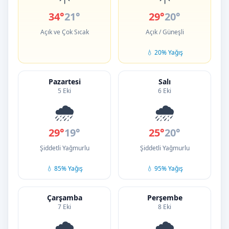
34°
21°
29°
20°
Açık ve Çok Sıcak
Açık / Güneşli
💧 20% Yağış
Pazartesi
Salı
5 Eki
6 Eki
🌧️
🌧️
29°
19°
25°
20°
Şiddetli Yağmurlu
Şiddetli Yağmurlu
💧 85% Yağış
💧 95% Yağış
Çarşamba
Perşembe
7 Eki
8 Eki
🌧️
🌧️