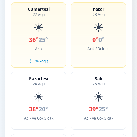
Cumartesi
Pazar
22 Ağu
23 Ağu
☀️
☀️
36°
25°
0°
0°
Açık
Açık / Bulutlu
💧 5% Yağış
Pazartesi
Salı
24 Ağu
25 Ağu
☀️
☀️
38°
20°
39°
25°
Açık ve Çok Sıcak
Açık ve Çok Sıcak