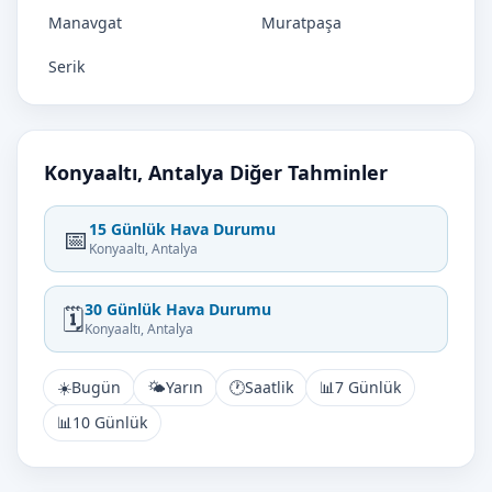
Manavgat
Muratpaşa
Serik
Konyaaltı, Antalya Diğer Tahminler
15 Günlük Hava Durumu
📅
Konyaaltı, Antalya
30 Günlük Hava Durumu
🗓️
Konyaaltı, Antalya
☀️
Bugün
🌤️
Yarın
🕐
Saatlik
📊
7 Günlük
📊
10 Günlük