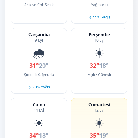
Açık ve Çok Sıcak
Yağmurlu
💧 55% Yağış
Çarşamba
Perşembe
9 Eyl
10 Eyl
🌧️
☀️
31°
20°
32°
18°
Şiddetli Yağmurlu
Açık / Güneşli
💧 70% Yağış
Cuma
Cumartesi
11 Eyl
12 Eyl
☀️
☀️
34°
18°
35°
19°