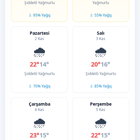
Şiddetli Yağmurlu
Yağmurlu
💧 95% Yağış
💧 55% Yağış
Pazartesi
Salı
2 Kas
3 Kas
🌧️
🌧️
22°
14°
20°
16°
Şiddetli Yağmurlu
Şiddetli Yağmurlu
💧 70% Yağış
💧 85% Yağış
Çarşamba
Perşembe
4 Kas
5 Kas
🌧️
🌧️
23°
15°
22°
15°