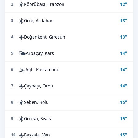
☀️
Köprübaşı, Trabzon
12°
2
☀️
Göle, Ardahan
13°
3
☀️
Doğankent, Giresun
13°
4
🌤️
Arpaçay, Kars
14°
5
🌫️
Ağlı, Kastamonu
14°
6
☀️
Çaybaşı, Ordu
14°
7
☀️
Seben, Bolu
15°
8
☀️
Gölova, Sivas
15°
9
☀️
Başkale, Van
15°
10