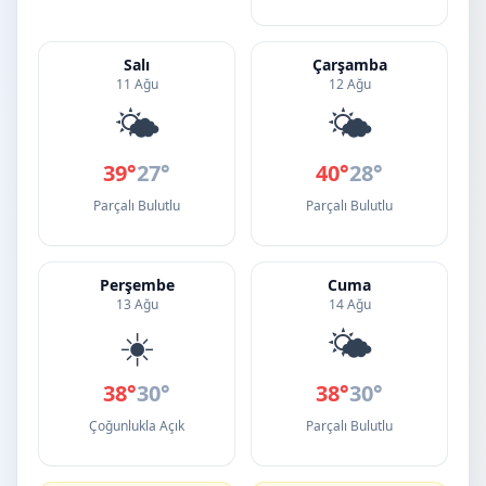
Salı
Çarşamba
11 Ağu
12 Ağu
🌤️
🌤️
39°
27°
40°
28°
Parçalı Bulutlu
Parçalı Bulutlu
Perşembe
Cuma
13 Ağu
14 Ağu
☀️
🌤️
38°
30°
38°
30°
Çoğunlukla Açık
Parçalı Bulutlu