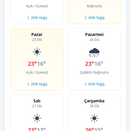
Açık / Güneşli
Yağmurlu
💧 20% Yağış
💧 40% Yağış
Pazar
Pazartesi
25 Eki
26 Eki
☀️
🌧️
23°
16°
23°
16°
Açık / Güneşli
Şiddetli Yağmurlu
💧 20% Yağış
💧 85% Yağış
Salı
Çarşamba
27 Eki
28 Eki
☀️
☀️
23°
17°
26°
15°