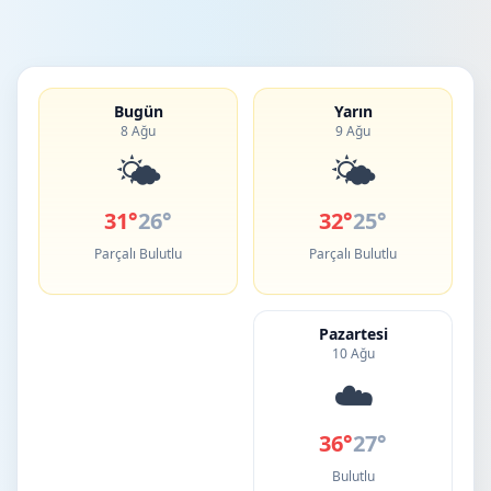
Bugün
Yarın
8 Ağu
9 Ağu
🌤️
🌤️
31°
26°
32°
25°
Parçalı Bulutlu
Parçalı Bulutlu
Pazartesi
10 Ağu
☁️
36°
27°
Bulutlu