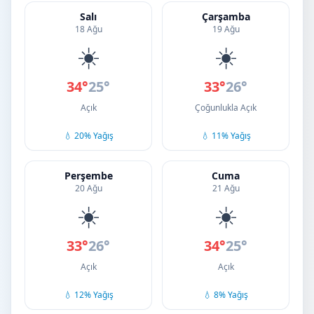
Salı
Çarşamba
18 Ağu
19 Ağu
☀️
☀️
34°
25°
33°
26°
Açık
Çoğunlukla Açık
💧 20% Yağış
💧 11% Yağış
Perşembe
Cuma
20 Ağu
21 Ağu
☀️
☀️
33°
26°
34°
25°
Açık
Açık
💧 12% Yağış
💧 8% Yağış