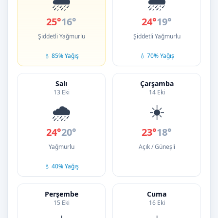
🌧️
🌧️
25°
16°
24°
19°
Şiddetli Yağmurlu
Şiddetli Yağmurlu
💧 85% Yağış
💧 70% Yağış
Salı
Çarşamba
13 Eki
14 Eki
🌧️
☀️
24°
20°
23°
18°
Yağmurlu
Açık / Güneşli
💧 40% Yağış
Perşembe
Cuma
15 Eki
16 Eki