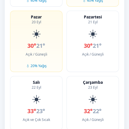
💧 40% Yağış
💧 40% Yağış
Pazar
Pazartesi
20 Eyl
21 Eyl
☀️
☀️
30°
21°
30°
21°
Açık / Güneşli
Açık / Güneşli
💧 20% Yağış
Salı
Çarşamba
22 Eyl
23 Eyl
☀️
☀️
33°
23°
32°
22°
Açık ve Çok Sıcak
Açık / Güneşli