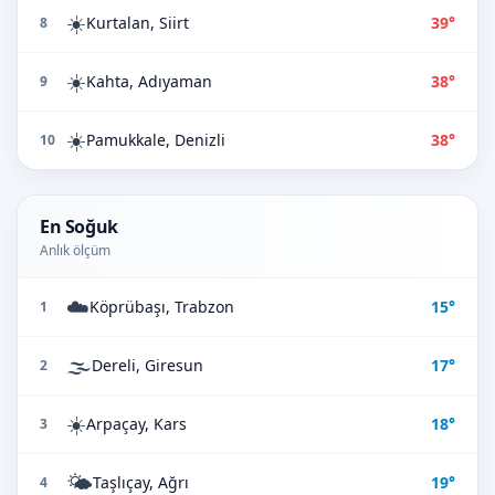
☀️
Kurtalan, Siirt
39°
8
☀️
Kahta, Adıyaman
38°
9
☀️
Pamukkale, Denizli
38°
10
En Soğuk
Anlık ölçüm
☁️
Köprübaşı, Trabzon
15°
1
🌫️
Dereli, Giresun
17°
2
☀️
Arpaçay, Kars
18°
3
🌤️
Taşlıçay, Ağrı
19°
4