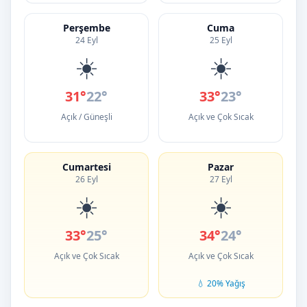
Perşembe
Cuma
24 Eyl
25 Eyl
☀️
☀️
31°
22°
33°
23°
Açık / Güneşli
Açık ve Çok Sıcak
Cumartesi
Pazar
26 Eyl
27 Eyl
☀️
☀️
33°
25°
34°
24°
Açık ve Çok Sıcak
Açık ve Çok Sıcak
💧 20% Yağış