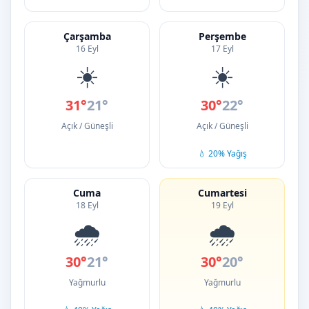
Çarşamba
Perşembe
16 Eyl
17 Eyl
☀️
☀️
31°
21°
30°
22°
Açık / Güneşli
Açık / Güneşli
💧 20% Yağış
Cuma
Cumartesi
18 Eyl
19 Eyl
🌧️
🌧️
30°
21°
30°
20°
Yağmurlu
Yağmurlu