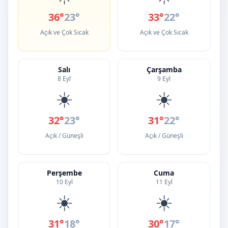
36°
23°
33°
22°
Açık ve Çok Sıcak
Açık ve Çok Sıcak
Salı
Çarşamba
8 Eyl
9 Eyl
☀️
☀️
32°
23°
31°
22°
Açık / Güneşli
Açık / Güneşli
Perşembe
Cuma
10 Eyl
11 Eyl
☀️
☀️
31°
18°
30°
17°