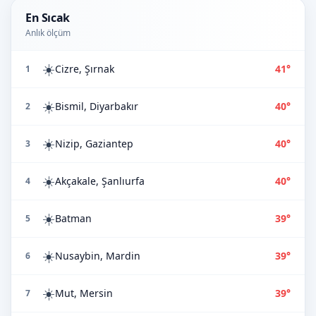
En Sıcak
Anlık ölçüm
☀️
Cizre, Şırnak
41°
1
☀️
Bismil, Diyarbakır
40°
2
☀️
Nizip, Gaziantep
40°
3
☀️
Akçakale, Şanlıurfa
40°
4
☀️
Batman
39°
5
☀️
Nusaybin, Mardin
39°
6
☀️
Mut, Mersin
39°
7