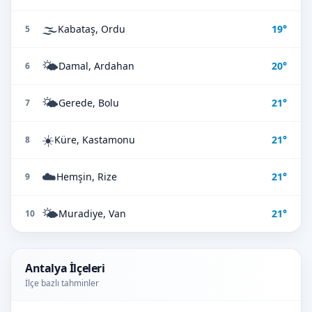
🌫️
Kabataş, Ordu
19°
5
🌤️
Damal, Ardahan
20°
6
🌤️
Gerede, Bolu
21°
7
☀️
Küre, Kastamonu
21°
8
☁️
Hemşin, Rize
21°
9
🌤️
Muradiye, Van
21°
10
Antalya İlçeleri
İlçe bazlı tahminler