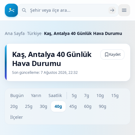
Şehir veya ilçe ara
Ana Sayfa
›
Türkiye
›
Kaş, Antalya 40 Günlük Hava Durumu
Kaş, Antalya 40 Günlük
Kaydet
Hava Durumu
Son güncelleme:
7 Ağustos 2026, 22:32
Bugün
Yarın
Saatlik
5g
7g
10g
15g
20g
25g
30g
40g
45g
60g
90g
İlçeler