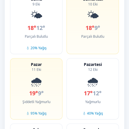
9 Eki
10 Eki
🌤️
🌤️
18°
12°
18°
9°
Parçalı Bulutlu
Parçalı Bulutlu
💧 20% Yağış
Pazar
Pazartesi
11 Eki
12 Eki
🌧️
🌧️
19°
9°
17°
12°
Şiddetli Yağmurlu
Yağmurlu
💧 95% Yağış
💧 40% Yağış