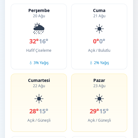
Perşembe
Cuma
20 Ağu
21 Ağu
🌦️
☀️
32°
16°
0°
0°
Hafif Çiseleme
Açık / Bulutlu
💧 3% Yağış
💧 2% Yağış
Cumartesi
Pazar
22 Ağu
23 Ağu
☀️
☀️
28°
15°
29°
15°
Açık / Güneşli
Açık / Güneşli