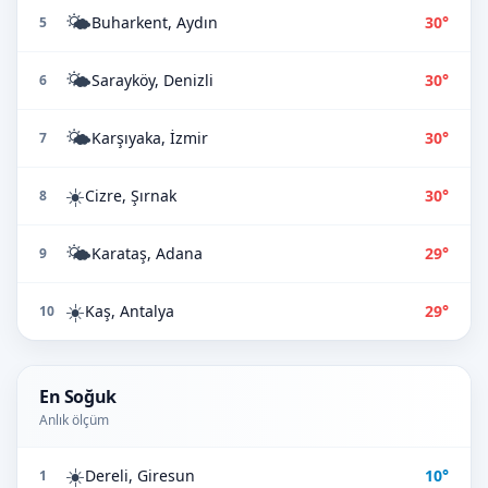
🌤️
Buharkent, Aydın
30°
5
🌤️
Sarayköy, Denizli
30°
6
🌤️
Karşıyaka, İzmir
30°
7
☀️
Cizre, Şırnak
30°
8
🌤️
Karataş, Adana
29°
9
☀️
Kaş, Antalya
29°
10
En Soğuk
Anlık ölçüm
☀️
Dereli, Giresun
10°
1