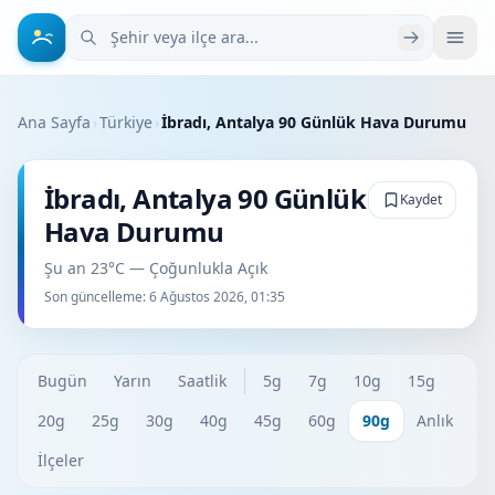
Şehir veya ilçe ara
Ana Sayfa
›
Türkiye
›
İbradı, Antalya 90 Günlük Hava Durumu
İbradı, Antalya 90 Günlük
Kaydet
Hava Durumu
Şu an 23°C — Çoğunlukla Açık
Son güncelleme:
6 Ağustos 2026, 01:35
Bugün
Yarın
Saatlik
5g
7g
10g
15g
20g
25g
30g
40g
45g
60g
90g
Anlık
İlçeler