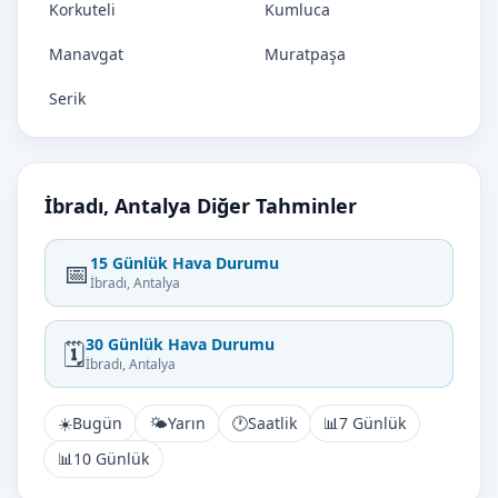
Korkuteli
Kumluca
Manavgat
Muratpaşa
Serik
İbradı, Antalya Diğer Tahminler
15 Günlük Hava Durumu
📅
İbradı, Antalya
30 Günlük Hava Durumu
🗓️
İbradı, Antalya
☀️
Bugün
🌤️
Yarın
🕐
Saatlik
📊
7 Günlük
📊
10 Günlük