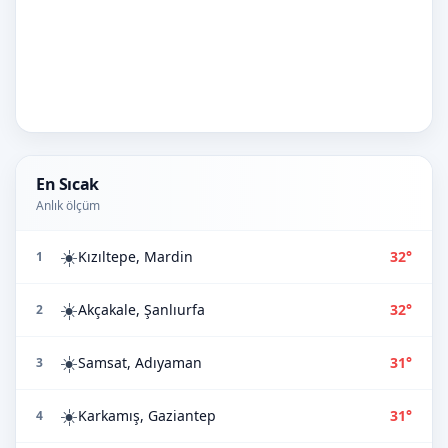
En Sıcak
Anlık ölçüm
☀️
Kızıltepe, Mardin
32°
1
☀️
Akçakale, Şanlıurfa
32°
2
☀️
Samsat, Adıyaman
31°
3
☀️
Karkamış, Gaziantep
31°
4