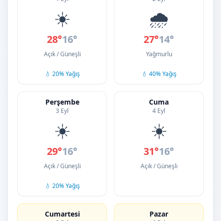
☀️
🌧️
28°
16°
27°
14°
Açık / Güneşli
Yağmurlu
💧 20% Yağış
💧 40% Yağış
Perşembe
Cuma
3 Eyl
4 Eyl
☀️
☀️
29°
16°
31°
16°
Açık / Güneşli
Açık / Güneşli
💧 20% Yağış
Cumartesi
Pazar