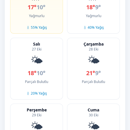
17°
10°
18°
9°
Yağmurlu
Yağmurlu
💧 55% Yağış
💧 40% Yağış
Salı
Çarşamba
27 Eki
28 Eki
🌤️
🌤️
18°
10°
21°
9°
Parçalı Bulutlu
Parçalı Bulutlu
💧 20% Yağış
Perşembe
Cuma
29 Eki
30 Eki
🌤️
🌤️