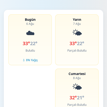
Bugün
Yarın
6 Ağu
7 Ağu
☁️
🌤️
33°
22°
33°
22°
Bulutlu
Parçalı Bulutlu
💧 8% Yağış
Cumartesi
8 Ağu
🌤️
32°
21°
Parçalı Bulutlu