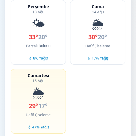
Perşembe
Cuma
13 Ağu
14 Ağu
🌤️
🌦️
33°
20°
30°
20°
Parçalı Bulutlu
Hafif Çiseleme
💧 8% Yağış
💧 17% Yağış
Cumartesi
15 Ağu
🌦️
29°
17°
Hafif Çiseleme
💧 47% Yağış