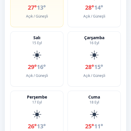
27°
13°
28°
14°
Açık / Güneşli
Açık / Güneşli
Salı
Çarşamba
15 Eyl
16 Eyl
☀️
☀️
29°
16°
28°
15°
Açık / Güneşli
Açık / Güneşli
Perşembe
Cuma
17 Eyl
18 Eyl
☀️
☀️
26°
13°
25°
11°