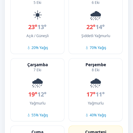
5 Eki
6 Eki
☀️
🌧️
23°
13°
22°
14°
Açık / Güneşli
Şiddetli Yağmurlu
💧 20% Yağış
💧 70% Yağış
Çarşamba
Perşembe
7 Eki
8 Eki
🌧️
🌧️
19°
12°
17°
11°
Yağmurlu
Yağmurlu
💧 55% Yağış
💧 40% Yağış
Cuma
Cumartesi