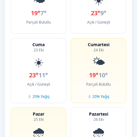
19°
7°
23°
9°
Parçalı Bulutlu
Açık / Güneşli
Cuma
Cumartesi
23 Eki
24 Eki
☀️
🌤️
23°
11°
19°
10°
Açık / Güneşli
Parçalı Bulutlu
💧 20% Yağış
💧 20% Yağış
Pazar
Pazartesi
25 Eki
26 Eki
🌧️
🌧️