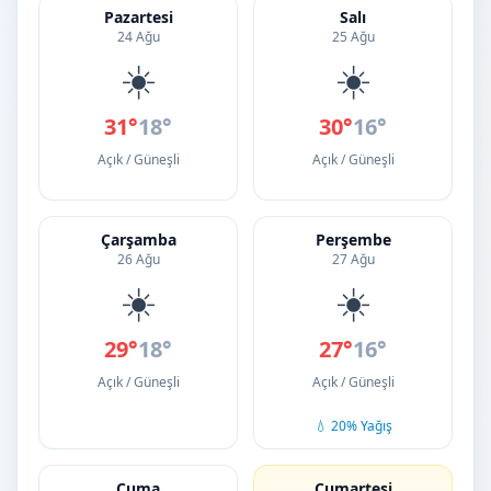
Pazartesi
Salı
24 Ağu
25 Ağu
☀️
☀️
31°
18°
30°
16°
Açık / Güneşli
Açık / Güneşli
Çarşamba
Perşembe
26 Ağu
27 Ağu
☀️
☀️
29°
18°
27°
16°
Açık / Güneşli
Açık / Güneşli
💧 20% Yağış
Cuma
Cumartesi