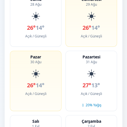
28 Ağu
29 Ağu
☀️
☀️
26°
14°
26°
14°
Açık / Güneşli
Açık / Güneşli
Pazar
Pazartesi
30 Ağu
31 Ağu
☀️
☀️
26°
14°
27°
13°
Açık / Güneşli
Açık / Güneşli
💧 20% Yağış
Salı
Çarşamba
1 Eyl
2 Eyl