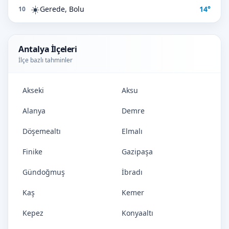
☀️
Gerede, Bolu
14°
10
Antalya İlçeleri
İlçe bazlı tahminler
Akseki
Aksu
Alanya
Demre
Döşemealtı
Elmalı
Finike
Gazipaşa
Gündoğmuş
İbradı
Kaş
Kemer
Kepez
Konyaaltı