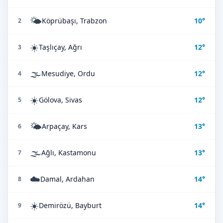
🌤️
Köprübaşı, Trabzon
10°
2
☀️
Taşlıçay, Ağrı
12°
3
🌫️
Mesudiye, Ordu
12°
4
☀️
Gölova, Sivas
12°
5
🌤️
Arpaçay, Kars
13°
6
🌫️
Ağlı, Kastamonu
13°
7
☁️
Damal, Ardahan
14°
8
☀️
Demirözü, Bayburt
14°
9