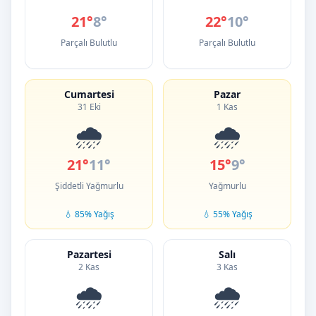
21°
8°
22°
10°
Parçalı Bulutlu
Parçalı Bulutlu
Cumartesi
Pazar
31 Eki
1 Kas
🌧️
🌧️
21°
11°
15°
9°
Şiddetli Yağmurlu
Yağmurlu
💧 85% Yağış
💧 55% Yağış
Pazartesi
Salı
2 Kas
3 Kas
🌧️
🌧️