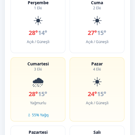
Perşembe
Cuma
1 Eki
2 Eki
☀️
☀️
28°
14°
27°
15°
Açık / Güneşli
Açık / Güneşli
Cumartesi
Pazar
3 Eki
4 Eki
🌧️
☀️
28°
15°
24°
15°
Yağmurlu
Açık / Güneşli
💧 55% Yağış
Pazartesi
Salı