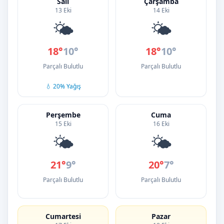
Salı
Çarşamba
13 Eki
14 Eki
🌤️
🌤️
18°
10°
18°
10°
Parçalı Bulutlu
Parçalı Bulutlu
💧 20% Yağış
Perşembe
Cuma
15 Eki
16 Eki
🌤️
🌤️
21°
9°
20°
7°
Parçalı Bulutlu
Parçalı Bulutlu
Cumartesi
Pazar