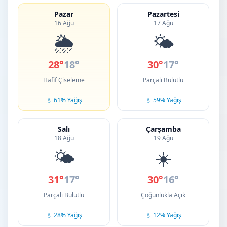
Pazar
Pazartesi
16 Ağu
17 Ağu
🌦️
🌤️
28°
18°
30°
17°
Hafif Çiseleme
Parçalı Bulutlu
💧 61% Yağış
💧 59% Yağış
Salı
Çarşamba
18 Ağu
19 Ağu
🌤️
☀️
31°
17°
30°
16°
Parçalı Bulutlu
Çoğunlukla Açık
💧 28% Yağış
💧 12% Yağış