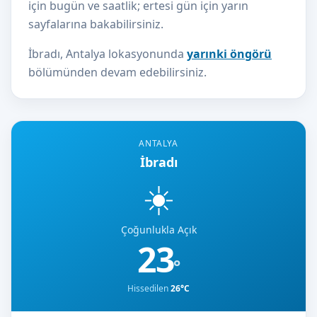
için bugün ve saatlik; ertesi gün için yarın
sayfalarına bakabilirsiniz.
İbradı, Antalya lokasyonunda
yarınki öngörü
bölümünden devam edebilirsiniz.
ANTALYA
İbradı
☀️
Çoğunlukla Açık
23
°
Hissedilen
26°C