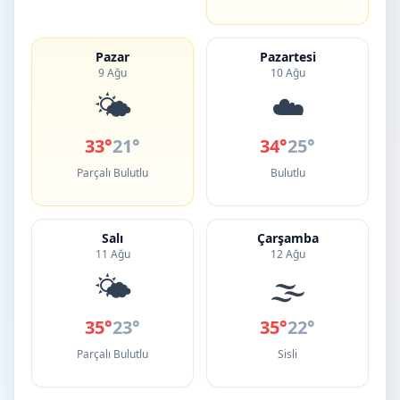
Pazar
Pazartesi
9 Ağu
10 Ağu
🌤️
☁️
33°
21°
34°
25°
Parçalı Bulutlu
Bulutlu
Salı
Çarşamba
11 Ağu
12 Ağu
🌤️
🌫️
35°
23°
35°
22°
Parçalı Bulutlu
Sisli