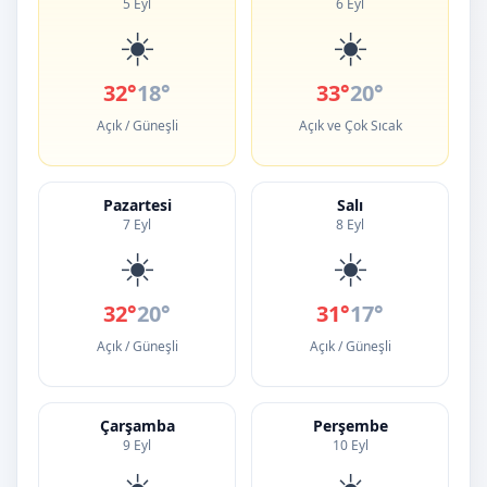
5 Eyl
6 Eyl
☀️
☀️
32°
18°
33°
20°
Açık / Güneşli
Açık ve Çok Sıcak
Pazartesi
Salı
7 Eyl
8 Eyl
☀️
☀️
32°
20°
31°
17°
Açık / Güneşli
Açık / Güneşli
Çarşamba
Perşembe
9 Eyl
10 Eyl
☀️
☀️