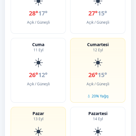
28°
17°
27°
15°
Açık / Güneşli
Açık / Güneşli
Cuma
Cumartesi
11 Eyl
12 Eyl
☀️
☀️
26°
12°
26°
15°
Açık / Güneşli
Açık / Güneşli
💧 20% Yağış
Pazar
Pazartesi
13 Eyl
14 Eyl
☀️
☀️