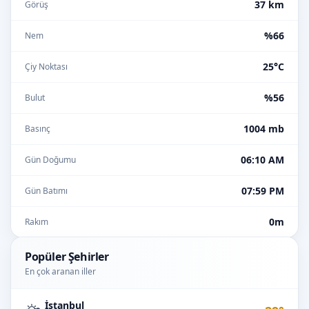
37 km
Görüş
%66
Nem
25°C
Çiy Noktası
%56
Bulut
1004 mb
Basınç
06:10 AM
Gün Doğumu
07:59 PM
Gün Batımı
0m
Rakım
Popüler Şehirler
En çok aranan iller
İstanbul