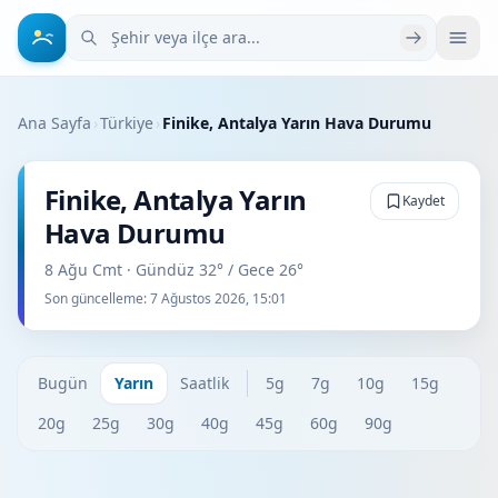
Şehir veya ilçe ara
Ana Sayfa
›
Türkiye
›
Finike, Antalya Yarın Hava Durumu
Finike, Antalya Yarın
Kaydet
Hava Durumu
8 Ağu Cmt · Gündüz 32° / Gece 26°
Son güncelleme:
7 Ağustos 2026, 15:01
Bugün
Yarın
Saatlik
5g
7g
10g
15g
20g
25g
30g
40g
45g
60g
90g