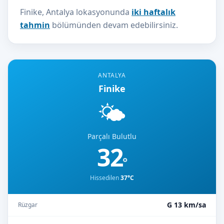
Finike, Antalya lokasyonunda
iki haftalık
tahmin
bölümünden devam edebilirsiniz.
ANTALYA
Finike
🌤️
Parçalı Bulutlu
32
°
Hissedilen
37°C
G 13 km/sa
Rüzgar