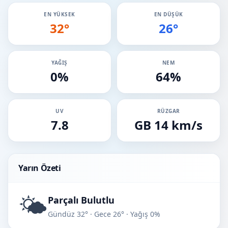
EN YÜKSEK
EN DÜŞÜK
32°
26°
YAĞIŞ
NEM
0%
64%
UV
RÜZGAR
7.8
GB 14 km/s
Yarın Özeti
🌤️
Parçalı Bulutlu
Gündüz 32° · Gece 26° · Yağış 0%