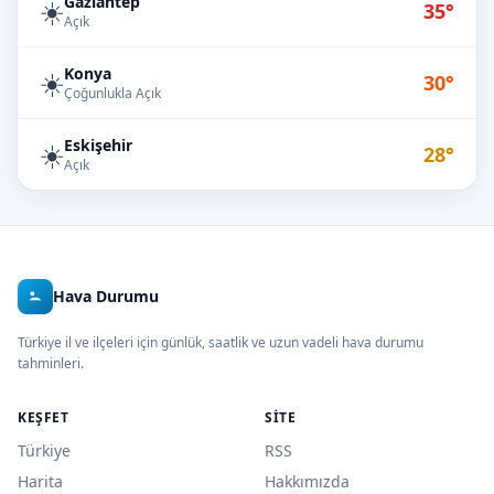
Gaziantep
☀️
35°
Açık
Konya
☀️
30°
Çoğunlukla Açık
Eskişehir
☀️
28°
Açık
Hava Durumu
Türkiye il ve ilçeleri için günlük, saatlik ve uzun vadeli hava durumu
tahminleri.
KEŞFET
SITE
Türkiye
RSS
Harita
Hakkımızda