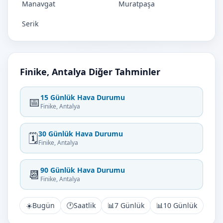
Manavgat
Muratpaşa
Serik
Finike, Antalya Diğer Tahminler
15 Günlük Hava Durumu
📅
Finike, Antalya
30 Günlük Hava Durumu
🗓️
Finike, Antalya
90 Günlük Hava Durumu
📆
Finike, Antalya
☀️
Bugün
🕐
Saatlik
📊
7 Günlük
📊
10 Günlük