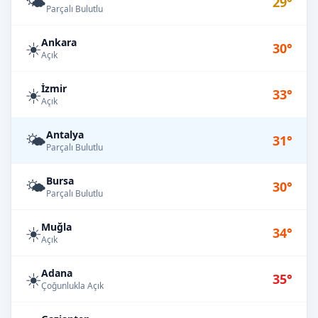
🌤️
29°
Parçalı Bulutlu
Ankara
☀️
30°
Açık
İzmir
☀️
33°
Açık
Antalya
🌤️
31°
Parçalı Bulutlu
Bursa
🌤️
30°
Parçalı Bulutlu
Muğla
☀️
34°
Açık
Adana
☀️
35°
Çoğunlukla Açık