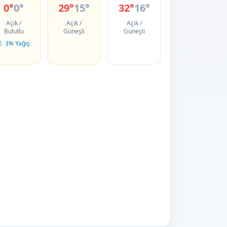
0°
0°
29°
15°
32°
16°
Açık /
Açık /
Açık /
Bulutlu
Güneşli
Güneşli
💧 3% Yağış