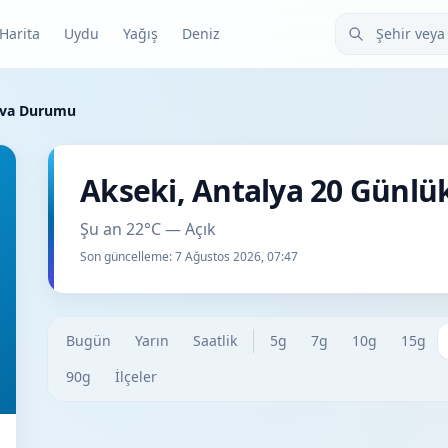
Şehir veya ilçe
Harita
Uydu
Yağış
Deniz
ava Durumu
Akseki, Antalya 20 Günl
Şu an 22°C — Açık
Son güncelleme:
7 Ağustos 2026, 07:47
Bugün
Yarın
Saatlik
5g
7g
10g
15g
90g
İlçeler