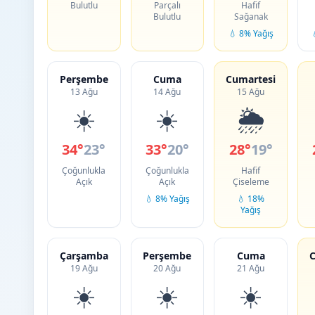
Bulutlu
Parçalı
Hafif
Bulutlu
Sağanak
💧 8% Yağış
Perşembe
Cuma
Cumartesi
13 Ağu
14 Ağu
15 Ağu
☀️
☀️
🌦️
34°
23°
33°
20°
28°
19°
Çoğunlukla
Çoğunlukla
Hafif
Açık
Açık
Çiseleme
💧 8% Yağış
💧 18%
Yağış
Çarşamba
Perşembe
Cuma
C
19 Ağu
20 Ağu
21 Ağu
☀️
☀️
☀️