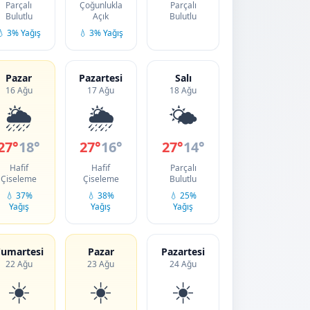
Parçalı
Çoğunlukla
Parçalı
Bulutlu
Açık
Bulutlu
💧 3% Yağış
💧 3% Yağış
Pazar
Pazartesi
Salı
16 Ağu
17 Ağu
18 Ağu
🌦️
🌦️
🌤️
27°
18°
27°
16°
27°
14°
Hafif
Hafif
Parçalı
Çiseleme
Çiseleme
Bulutlu
💧 37%
💧 38%
💧 25%
Yağış
Yağış
Yağış
umartesi
Pazar
Pazartesi
22 Ağu
23 Ağu
24 Ağu
☀️
☀️
☀️