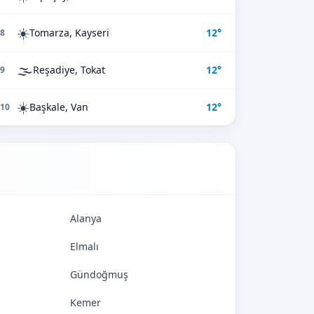
☀️
Tomarza, Kayseri
12°
8
🌫️
Reşadiye, Tokat
12°
9
☀️
Başkale, Van
12°
10
Alanya
Elmalı
Gündoğmuş
Kemer