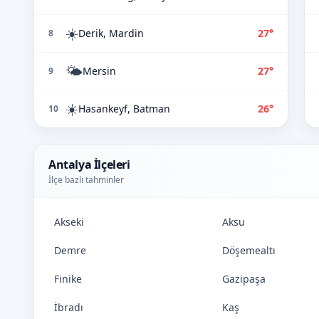
☀️
Derik, Mardin
27°
8
🌤️
Mersin
27°
9
☀️
Hasankeyf, Batman
26°
10
Antalya İlçeleri
İlçe bazlı tahminler
Akseki
Aksu
Demre
Döşemealtı
Finike
Gazipaşa
İbradı
Kaş