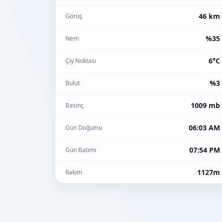
46 km
Görüş
%35
Nem
6°C
Çiy Noktası
%3
Bulut
1009 mb
Basınç
06:03 AM
Gün Doğumu
07:54 PM
Gün Batımı
1127m
Rakım