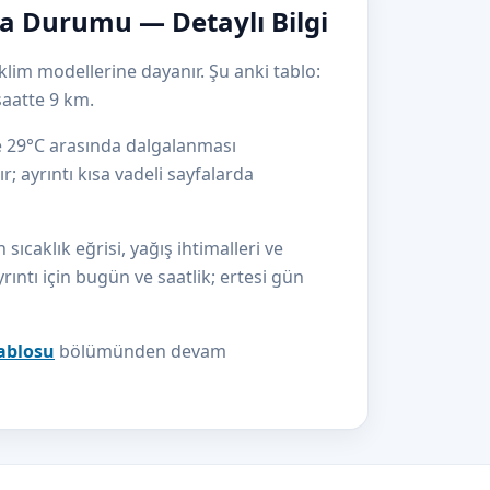
a Durumu — Detaylı Bilgi
klim modellerine dayanır. Şu anki tablo:
aatte 9 km.
le 29°C arasında dalgalanması
r; ayrıntı kısa vadeli sayfalarda
caklık eğrisi, yağış ihtimalleri ve
yrıntı için bugün ve saatlik; ertesi gün
tablosu
bölümünden devam