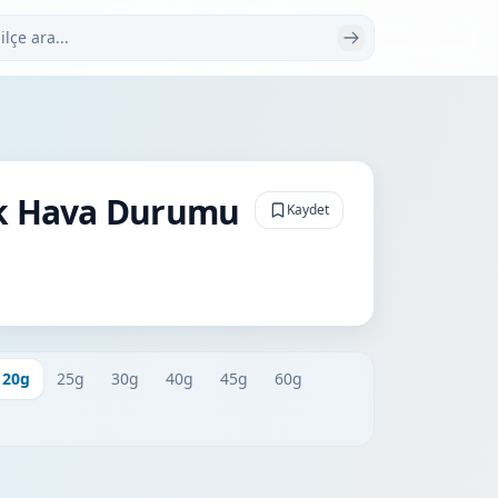
 ara
ük Hava Durumu
Kaydet
20g
25g
30g
40g
45g
60g