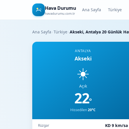
Hava Durumu
Ana Sayfa
Türkiye
havadurumu.com.tr
Ana Sayfa
›
Türkiye
›
Akseki, Antalya 20 Günlük H
ANTALYA
Akseki
☀️
Açık
22
°
Hissedilen
20°C
KD 9 km/sa
Rüzgar