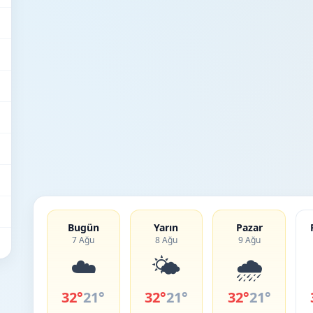
Bugün
Yarın
Pazar
7 Ağu
8 Ağu
9 Ağu
☁️
🌤️
🌧️
32°
21°
32°
21°
32°
21°