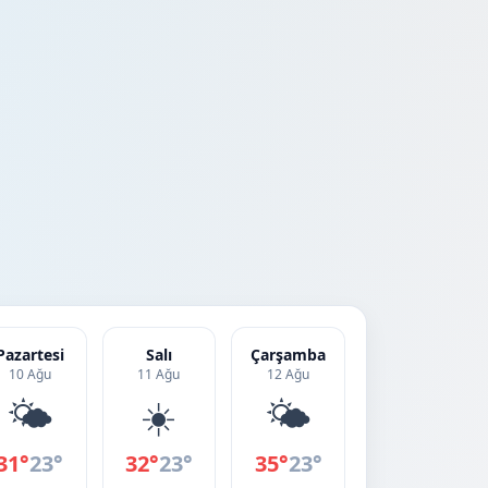
Pazartesi
Salı
Çarşamba
10 Ağu
11 Ağu
12 Ağu
🌤️
☀️
🌤️
31°
23°
32°
23°
35°
23°