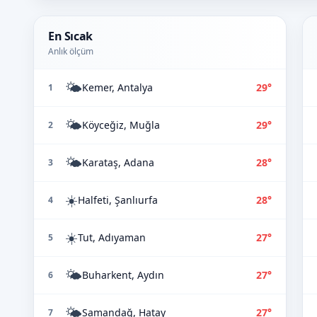
En Sıcak
Anlık ölçüm
🌤️
Kemer, Antalya
29°
1
🌤️
Köyceğiz, Muğla
29°
2
🌤️
Karataş, Adana
28°
3
☀️
Halfeti, Şanlıurfa
28°
4
☀️
Tut, Adıyaman
27°
5
🌤️
Buharkent, Aydın
27°
6
🌤️
Samandağ, Hatay
27°
7