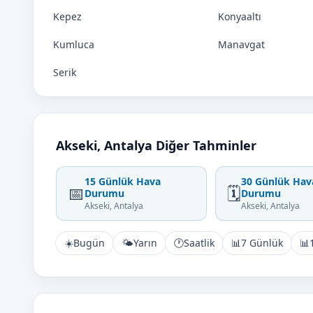
Kepez
Konyaaltı
Kumluca
Manavgat
Serik
Akseki, Antalya Diğer Tahminler
15 Günlük Hava
30 Günlük Hav
📅
🗓️
Durumu
Durumu
Akseki, Antalya
Akseki, Antalya
☀️
Bugün
🌤️
Yarın
🕐
Saatlik
📊
7 Günlük
📊