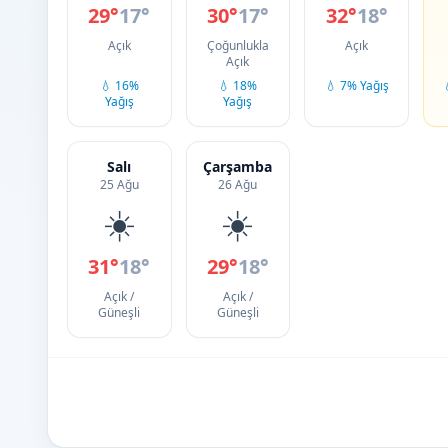
29°
17°
30°
17°
32°
18°
Açık
Çoğunlukla
Açık
Açık
💧 16%
💧 18%
💧 7% Yağış
Yağış
Yağış
Salı
Çarşamba
25 Ağu
26 Ağu
☀️
☀️
31°
18°
29°
18°
Açık /
Açık /
Güneşli
Güneşli