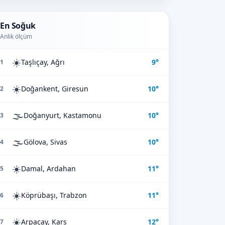
En Soğuk
Anlık ölçüm
☀️
Taşlıçay, Ağrı
9°
1
☀️
Doğankent, Giresun
10°
2
🌫️
Doğanyurt, Kastamonu
10°
3
🌫️
Gölova, Sivas
10°
4
☀️
Damal, Ardahan
11°
5
☀️
Köprübaşı, Trabzon
11°
6
☀️
Arpaçay, Kars
12°
7