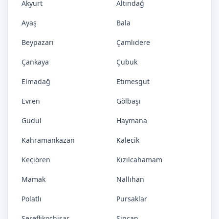
Akyurt
Altındağ
Ayaş
Bala
Beypazarı
Çamlıdere
Çankaya
Çubuk
Elmadağ
Etimesgut
Evren
Gölbaşı
Güdül
Haymana
Kahramankazan
Kalecik
Keçiören
Kızılcahamam
Mamak
Nallıhan
Polatlı
Pursaklar
Şereflikoçhisar
Sincan