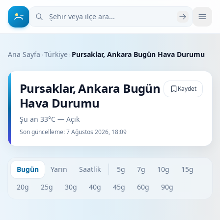
Şehir veya ilçe ara
Ana Sayfa
›
Türkiye
›
Pursaklar, Ankara Bugün Hava Durumu
Pursaklar, Ankara Bugün
Kaydet
Hava Durumu
Şu an 33°C — Açık
Son güncelleme:
7 Ağustos 2026, 18:09
Bugün
Yarın
Saatlik
5g
7g
10g
15g
20g
25g
30g
40g
45g
60g
90g