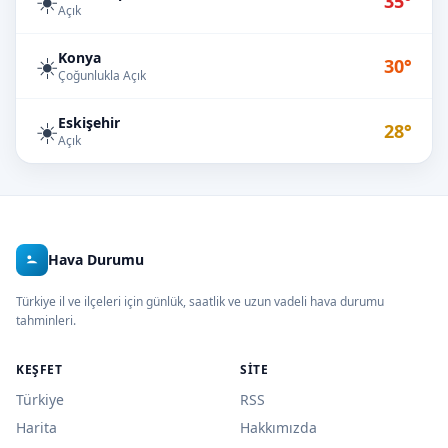
☀️
35°
Açık
Konya
☀️
30°
Çoğunlukla Açık
Eskişehir
☀️
28°
Açık
Hava Durumu
Türkiye il ve ilçeleri için günlük, saatlik ve uzun vadeli hava durumu
tahminleri.
KEŞFET
SITE
Türkiye
RSS
Harita
Hakkımızda