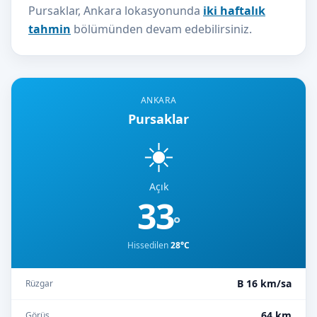
Pursaklar, Ankara lokasyonunda
iki haftalık
tahmin
bölümünden devam edebilirsiniz.
ANKARA
Pursaklar
☀️
Açık
33
°
Hissedilen
28°C
B 16 km/sa
Rüzgar
64 km
Görüş