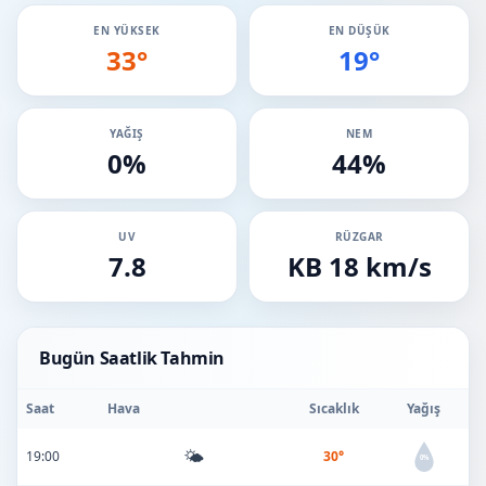
EN YÜKSEK
EN DÜŞÜK
33°
19°
YAĞIŞ
NEM
0%
44%
UV
RÜZGAR
7.8
KB 18 km/s
Bugün Saatlik Tahmin
Saat
Hava
Sıcaklık
Yağış
🌤️
19:00
30°
0%