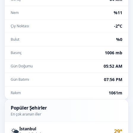
%11
Nem
-2°C
Çiy Noktası
%0
Bulut
1006 mb
Basınç
05:52 AM
Gün Doğumu
07:56 PM
Gün Batımı
1061m
Rakım
Popüler Şehirler
En çok aranan iller
İstanbul
🌤️
29°