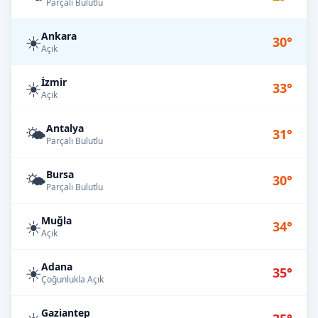
Parçalı Bulutlu
Ankara
☀️
30°
Açık
İzmir
☀️
33°
Açık
Antalya
🌤️
31°
Parçalı Bulutlu
Bursa
🌤️
30°
Parçalı Bulutlu
Muğla
☀️
34°
Açık
Adana
☀️
35°
Çoğunlukla Açık
Gaziantep