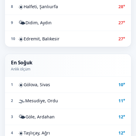
☀️
Halfeti, Şanlıurfa
28°
8
🌤️
Didim, Aydın
27°
9
☀️
Edremit, Balıkesir
27°
10
En Soğuk
Anlık ölçüm
☀️
Gölova, Sivas
10°
1
🌫️
Mesudiye, Ordu
11°
2
🌤️
Göle, Ardahan
12°
3
☀️
Taşlıçay, Ağrı
12°
4