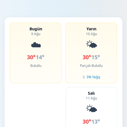
Bugün
Yarın
9 Ağu
10 Ağu
☁️
🌤️
30°
14°
30°
15°
Bulutlu
Parçalı Bulutlu
💧 3% Yağış
Salı
11 Ağu
🌤️
30°
13°