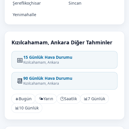
Şereflikoçhisar
Sincan
Yenimahalle
Kızılcahamam, Ankara Diğer Tahminler
15 Günlük Hava Durumu
📅
Kızılcahamam, Ankara
90 Günlük Hava Durumu
📆
Kızılcahamam, Ankara
☀️
Bugün
🌤️
Yarın
🕐
Saatlik
📊
7 Günlük
📊
10 Günlük