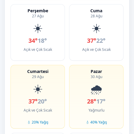
Perşembe
Cuma
27 Ağu
28 Ağu
☀️
☀️
34°
18°
37°
22°
Açık ve Çok Sıcak
Açık ve Çok Sıcak
Cumartesi
Pazar
29 Ağu
30 Ağu
☀️
🌧️
37°
20°
28°
17°
Açık ve Çok Sıcak
Yağmurlu
💧 20% Yağış
💧 40% Yağış