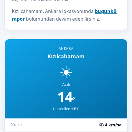
Kızılcahamam, Ankara lokasyonunda
bugünkü
rapor
bölümünden devam edebilirsiniz.
ANKARA
Kızılcahamam
☀️
Açık
14
°
Hissedilen
13°C
KB 4 km/sa
Rüzgar