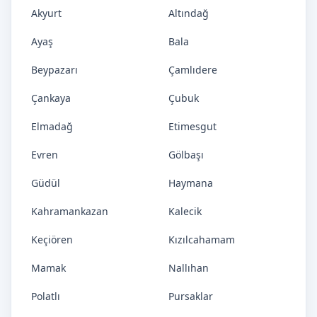
Akyurt
Altındağ
Ayaş
Bala
Beypazarı
Çamlıdere
Çankaya
Çubuk
Elmadağ
Etimesgut
Evren
Gölbaşı
Güdül
Haymana
Kahramankazan
Kalecik
Keçiören
Kızılcahamam
Mamak
Nallıhan
Polatlı
Pursaklar