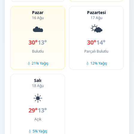
Pazar
Pazartesi
16 Ağu
17 Ağu
☁️
🌤️
30°
13°
30°
14°
Bulutlu
Parçalı Bulutlu
💧 21% Yağış
💧 12% Yağış
Salı
18 Ağu
☀️
29°
13°
Açık
💧 5% Yağış