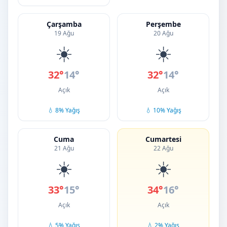
Çarşamba
Perşembe
19 Ağu
20 Ağu
☀️
☀️
32°
14°
32°
14°
Açık
Açık
💧 8% Yağış
💧 10% Yağış
Cuma
Cumartesi
21 Ağu
22 Ağu
☀️
☀️
33°
15°
34°
16°
Açık
Açık
💧 5% Yağış
💧 2% Yağış