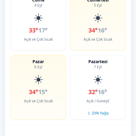
4 Eyl
5 Eyl
☀️
☀️
33°
17°
34°
16°
Açık ve Çok Sıcak
Açık ve Çok Sıcak
Pazar
Pazartesi
6 Eyl
7 Eyl
☀️
☀️
34°
15°
32°
16°
Açık ve Çok Sıcak
Açık / Güneşli
💧 20% Yağış