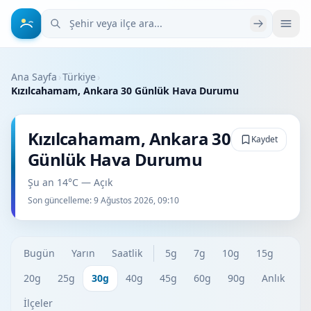
Şehir veya ilçe ara
Ana Sayfa
›
Türkiye
›
Kızılcahamam, Ankara 30 Günlük Hava Durumu
Kızılcahamam, Ankara 30
Kaydet
Günlük Hava Durumu
Şu an 14°C — Açık
Son güncelleme:
9 Ağustos 2026, 09:10
Bugün
Yarın
Saatlik
5g
7g
10g
15g
20g
25g
30g
40g
45g
60g
90g
Anlık
İlçeler