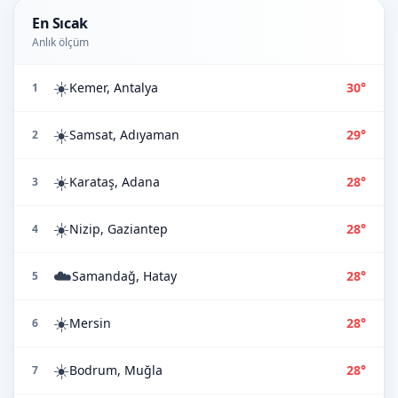
En Sıcak
Anlık ölçüm
☀️
Kemer, Antalya
30°
1
☀️
Samsat, Adıyaman
29°
2
☀️
Karataş, Adana
28°
3
☀️
Nizip, Gaziantep
28°
4
☁️
Samandağ, Hatay
28°
5
☀️
Mersin
28°
6
☀️
Bodrum, Muğla
28°
7