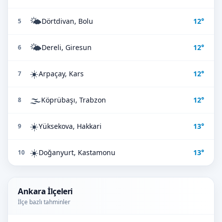
🌤️
Dörtdivan, Bolu
12°
5
🌤️
Dereli, Giresun
12°
6
☀️
Arpaçay, Kars
12°
7
🌫️
Köprübaşı, Trabzon
12°
8
☀️
Yüksekova, Hakkari
13°
9
☀️
Doğanyurt, Kastamonu
13°
10
Ankara İlçeleri
İlçe bazlı tahminler