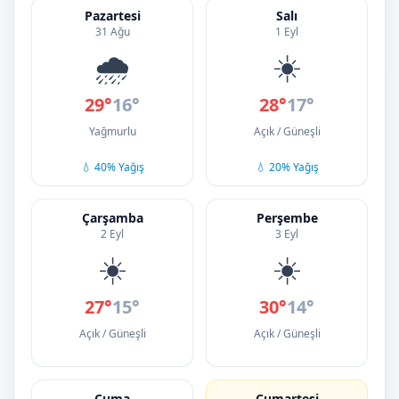
Pazartesi
Salı
31 Ağu
1 Eyl
🌧️
☀️
29°
16°
28°
17°
Yağmurlu
Açık / Güneşli
💧 40% Yağış
💧 20% Yağış
Çarşamba
Perşembe
2 Eyl
3 Eyl
☀️
☀️
27°
15°
30°
14°
Açık / Güneşli
Açık / Güneşli
Cuma
Cumartesi