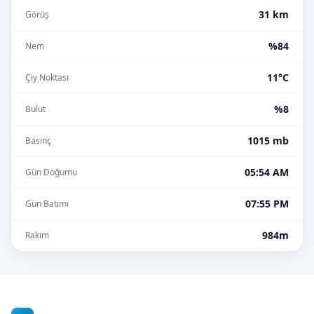
31 km
Görüş
%84
Nem
11°C
Çiy Noktası
%8
Bulut
1015 mb
Basınç
05:54 AM
Gün Doğumu
07:55 PM
Gün Batımı
984m
Rakım