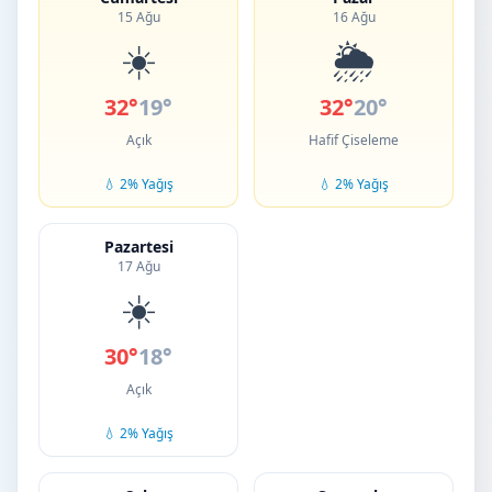
15 Ağu
16 Ağu
☀️
🌦️
32°
19°
32°
20°
Açık
Hafif Çiseleme
💧 2% Yağış
💧 2% Yağış
Pazartesi
17 Ağu
☀️
30°
18°
Açık
💧 2% Yağış