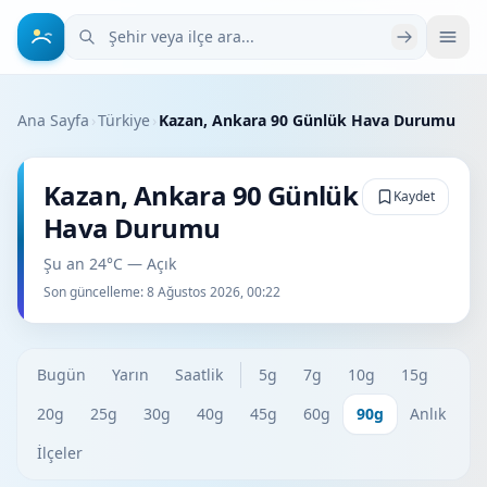
Şehir veya ilçe ara
Ana Sayfa
›
Türkiye
›
Kazan, Ankara 90 Günlük Hava Durumu
Kazan, Ankara 90 Günlük
Kaydet
Hava Durumu
Şu an 24°C — Açık
Son güncelleme:
8 Ağustos 2026, 00:22
Bugün
Yarın
Saatlik
5g
7g
10g
15g
20g
25g
30g
40g
45g
60g
90g
Anlık
İlçeler