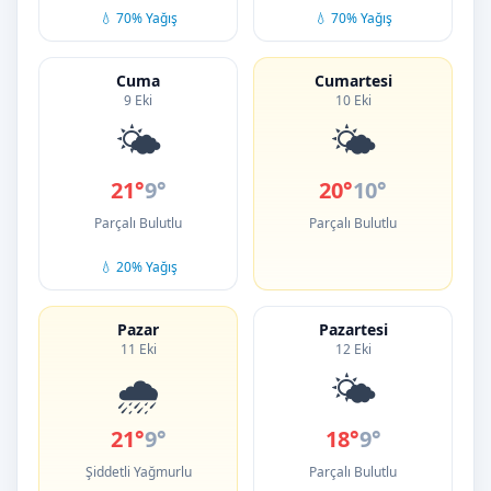
💧 70% Yağış
💧 70% Yağış
Cuma
Cumartesi
9 Eki
10 Eki
🌤️
🌤️
21°
9°
20°
10°
Parçalı Bulutlu
Parçalı Bulutlu
💧 20% Yağış
Pazar
Pazartesi
11 Eki
12 Eki
🌧️
🌤️
21°
9°
18°
9°
Şiddetli Yağmurlu
Parçalı Bulutlu