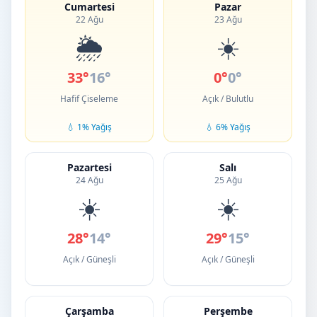
Cumartesi
Pazar
22 Ağu
23 Ağu
🌦️
☀️
33°
16°
0°
0°
Hafif Çiseleme
Açık / Bulutlu
💧 1% Yağış
💧 6% Yağış
Pazartesi
Salı
24 Ağu
25 Ağu
☀️
☀️
28°
14°
29°
15°
Açık / Güneşli
Açık / Güneşli
Çarşamba
Perşembe