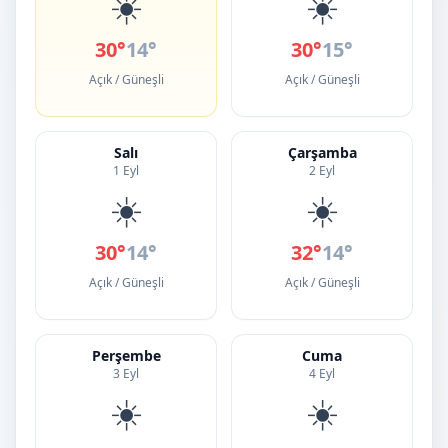
☀️
☀️
30°
14°
30°
15°
Açık / Güneşli
Açık / Güneşli
Salı
Çarşamba
1 Eyl
2 Eyl
☀️
☀️
30°
14°
32°
14°
Açık / Güneşli
Açık / Güneşli
Perşembe
Cuma
3 Eyl
4 Eyl
☀️
☀️