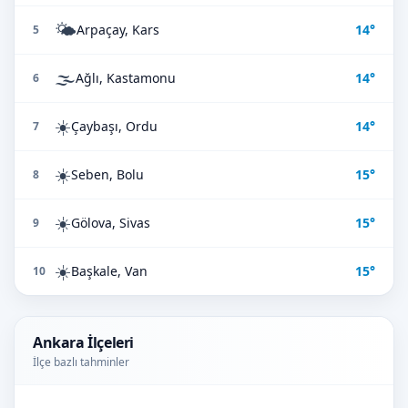
🌤️
Arpaçay, Kars
14°
5
🌫️
Ağlı, Kastamonu
14°
6
☀️
Çaybaşı, Ordu
14°
7
☀️
Seben, Bolu
15°
8
☀️
Gölova, Sivas
15°
9
☀️
Başkale, Van
15°
10
Ankara İlçeleri
İlçe bazlı tahminler