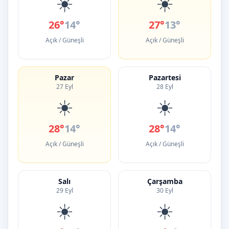
☀️
☀️
26°
14°
27°
13°
Açık / Güneşli
Açık / Güneşli
Pazar
Pazartesi
27 Eyl
28 Eyl
☀️
☀️
28°
14°
28°
14°
Açık / Güneşli
Açık / Güneşli
Salı
Çarşamba
29 Eyl
30 Eyl
☀️
☀️