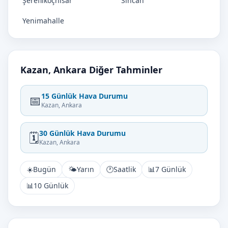
Şereflikoçhisar
Sincan
Yenimahalle
Kazan, Ankara Diğer Tahminler
15 Günlük Hava Durumu
📅
Kazan, Ankara
30 Günlük Hava Durumu
🗓️
Kazan, Ankara
☀️
Bugün
🌤️
Yarın
🕐
Saatlik
📊
7 Günlük
📊
10 Günlük