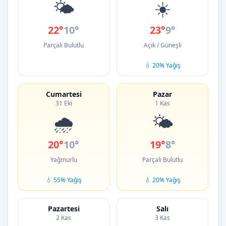
🌤️
☀️
22°
10°
23°
9°
Parçalı Bulutlu
Açık / Güneşli
💧 20% Yağış
Cumartesi
Pazar
31 Eki
1 Kas
🌧️
🌤️
20°
10°
19°
8°
Yağmurlu
Parçalı Bulutlu
💧 55% Yağış
💧 20% Yağış
Pazartesi
Salı
2 Kas
3 Kas