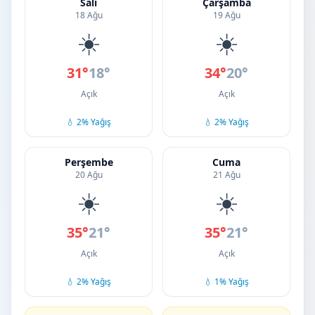
Salı
Çarşamba
18 Ağu
19 Ağu
☀️
☀️
31°
18°
34°
20°
Açık
Açık
💧 2% Yağış
💧 2% Yağış
Perşembe
Cuma
20 Ağu
21 Ağu
☀️
☀️
35°
21°
35°
21°
Açık
Açık
💧 2% Yağış
💧 1% Yağış