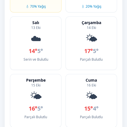
💧 70% Yağış
💧 20% Yağış
Salı
Çarşamba
13 Eki
14 Eki
☁️
🌤️
14°
5°
17°
5°
Serin ve Bulutlu
Parçalı Bulutlu
Perşembe
Cuma
15 Eki
16 Eki
🌤️
🌤️
16°
5°
15°
4°
Parçalı Bulutlu
Parçalı Bulutlu