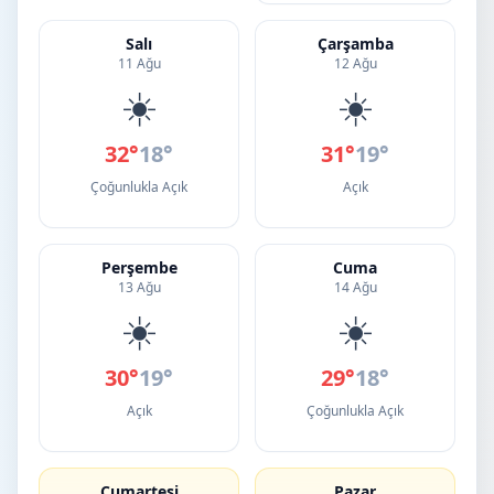
Salı
Çarşamba
11 Ağu
12 Ağu
☀️
☀️
32°
18°
31°
19°
Çoğunlukla Açık
Açık
Perşembe
Cuma
13 Ağu
14 Ağu
☀️
☀️
30°
19°
29°
18°
Açık
Çoğunlukla Açık
Cumartesi
Pazar