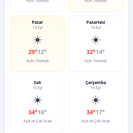
Açık / Güneşli
Açık / Güneşli
Pazar
Pazartesi
13 Eyl
14 Eyl
☀️
☀️
29°
12°
32°
14°
Açık / Güneşli
Açık / Güneşli
Salı
Çarşamba
15 Eyl
16 Eyl
☀️
☀️
34°
16°
34°
17°
Açık ve Çok Sıcak
Açık ve Çok Sıcak