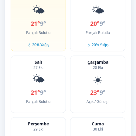
🌤️
🌤️
21°
9°
20°
9°
Parçalı Bulutlu
Parçalı Bulutlu
💧 20% Yağış
💧 20% Yağış
Salı
Çarşamba
27 Eki
28 Eki
🌤️
☀️
21°
9°
23°
9°
Parçalı Bulutlu
Açık / Güneşli
Perşembe
Cuma
29 Eki
30 Eki