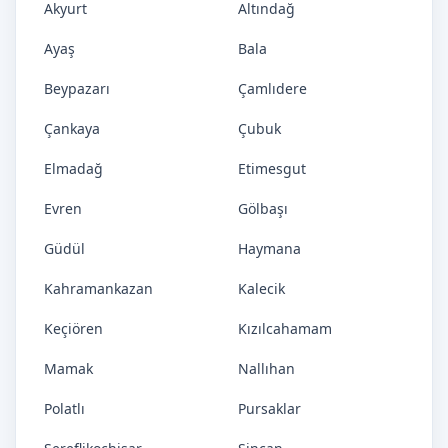
Akyurt
Altındağ
Ayaş
Bala
Beypazarı
Çamlıdere
Çankaya
Çubuk
Elmadağ
Etimesgut
Evren
Gölbaşı
Güdül
Haymana
Kahramankazan
Kalecik
Keçiören
Kızılcahamam
Mamak
Nallıhan
Polatlı
Pursaklar