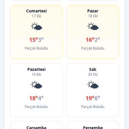
Cumartesi
Pazar
17 Eki
18 Eki
🌤️
🌤️
15°
3°
16°
2°
Parçalı Bulutlu
Parçalı Bulutlu
Pazartesi
Salı
19 Eki
20 Eki
🌤️
🌤️
18°
4°
19°
6°
Parçalı Bulutlu
Parçalı Bulutlu
Çarşamba
Perşembe