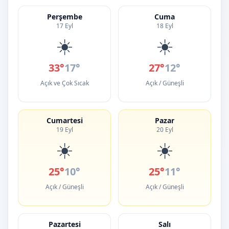
Perşembe
Cuma
17 Eyl
18 Eyl
☀️
☀️
33°
17°
27°
12°
Açık ve Çok Sıcak
Açık / Güneşli
Cumartesi
Pazar
19 Eyl
20 Eyl
☀️
☀️
25°
10°
25°
11°
Açık / Güneşli
Açık / Güneşli
Pazartesi
Salı