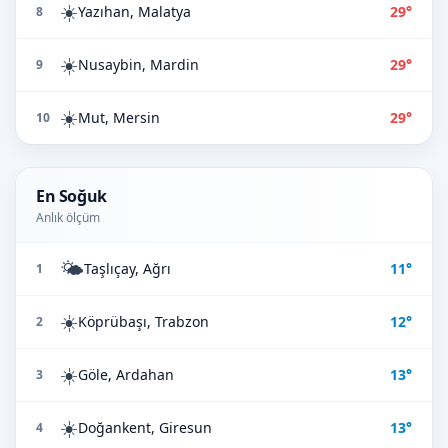
☀️
Yazıhan, Malatya
29°
8
☀️
Nusaybin, Mardin
29°
9
☀️
Mut, Mersin
29°
10
En Soğuk
Anlık ölçüm
🌤️
Taşlıçay, Ağrı
11°
1
☀️
Köprübaşı, Trabzon
12°
2
☀️
Göle, Ardahan
13°
3
☀️
Doğankent, Giresun
13°
4