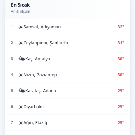
En Sıcak
Anlık ölçüm
☀️
Samsat, Adıyaman
32°
1
☀️
Ceylanpınar, Şanlıurfa
31°
2
🌤️
Kaş, Antalya
30°
3
☀️
Nizip, Gaziantep
30°
4
🌤️
Karataş, Adana
29°
5
☀️
Diyarbakır
29°
6
☀️
Ağın, Elazığ
29°
7