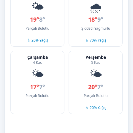
🌤️
🌧️
19°
8°
18°
9°
Parçalı Bulutlu
Şiddetli Yağmurlu
💧 20% Yağış
💧 70% Yağış
Çarşamba
Perşembe
4 Kas
5 Kas
🌤️
🌤️
17°
7°
20°
7°
Parçalı Bulutlu
Parçalı Bulutlu
💧 20% Yağış