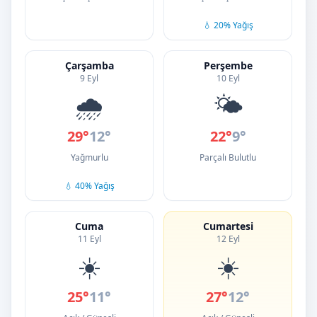
💧 20% Yağış
Çarşamba
Perşembe
9 Eyl
10 Eyl
🌧️
🌤️
29°
12°
22°
9°
Yağmurlu
Parçalı Bulutlu
💧 40% Yağış
Cuma
Cumartesi
11 Eyl
12 Eyl
☀️
☀️
25°
11°
27°
12°