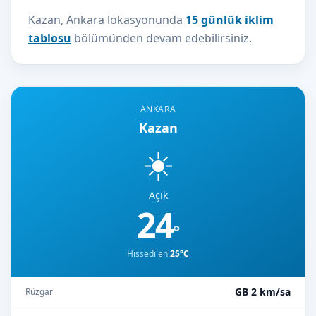
Kazan, Ankara lokasyonunda
15 günlük iklim
tablosu
bölümünden devam edebilirsiniz.
ANKARA
Kazan
☀️
Açık
24
°
Hissedilen
25°C
GB 2 km/sa
Rüzgar