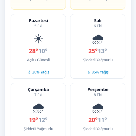
Pazartesi
Salı
5 Eki
6 Eki
☀️
🌧️
28°
10°
25°
13°
Açık / Güneşli
Şiddetli Yağmurlu
💧 20% Yağış
💧 85% Yağış
Çarşamba
Perşembe
7 Eki
8 Eki
🌧️
🌧️
19°
12°
20°
11°
Şiddetli Yağmurlu
Şiddetli Yağmurlu