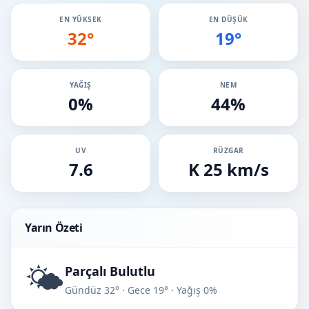
EN YÜKSEK
EN DÜŞÜK
32°
19°
YAĞIŞ
NEM
0%
44%
UV
RÜZGAR
7.6
K 25 km/s
Yarın Özeti
🌤️
Parçalı Bulutlu
Gündüz 32° · Gece 19° · Yağış 0%