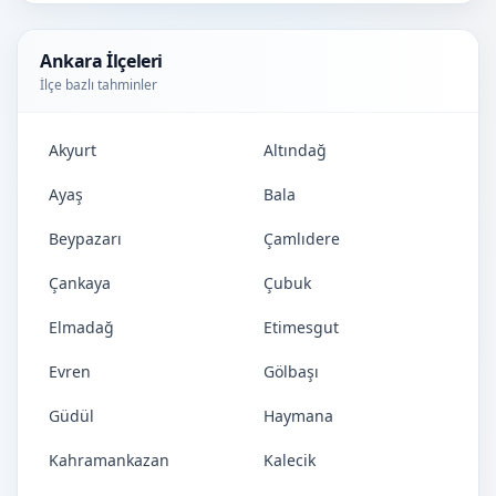
Ankara İlçeleri
İlçe bazlı tahminler
Akyurt
Altındağ
Ayaş
Bala
Beypazarı
Çamlıdere
Çankaya
Çubuk
Elmadağ
Etimesgut
Evren
Gölbaşı
Güdül
Haymana
Kahramankazan
Kalecik