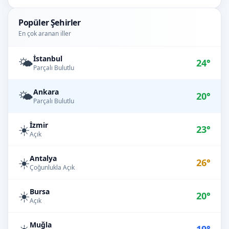
Popüler Şehirler
En çok aranan iller
İstanbul
🌤️
24°
Parçalı Bulutlu
Ankara
🌤️
20°
Parçalı Bulutlu
İzmir
☀️
23°
Açık
Antalya
☀️
26°
Çoğunlukla Açık
Bursa
☀️
20°
Açık
Muğla
☀️