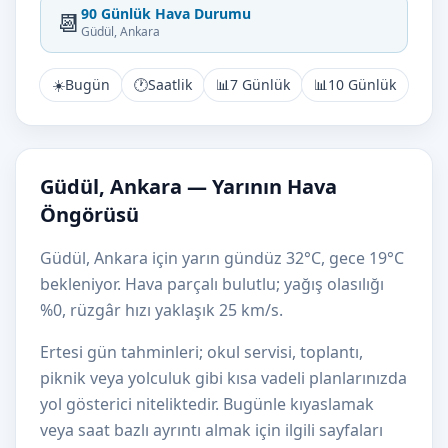
90 Günlük Hava Durumu
📆
Güdül, Ankara
☀️
Bugün
🕐
Saatlik
📊
7 Günlük
📊
10 Günlük
Güdül, Ankara — Yarının Hava
Öngörüsü
Güdül, Ankara için yarın gündüz 32°C, gece 19°C
bekleniyor. Hava parçalı bulutlu; yağış olasılığı
%0, rüzgâr hızı yaklaşık 25 km/s.
Ertesi gün tahminleri; okul servisi, toplantı,
piknik veya yolculuk gibi kısa vadeli planlarınızda
yol gösterici niteliktedir. Bugünle kıyaslamak
veya saat bazlı ayrıntı almak için ilgili sayfaları