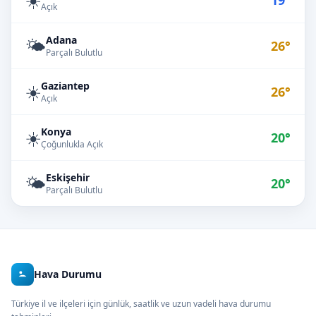
19°
Açık
Adana
🌤️
26°
Parçalı Bulutlu
Gaziantep
☀️
26°
Açık
Konya
☀️
20°
Çoğunlukla Açık
Eskişehir
🌤️
20°
Parçalı Bulutlu
Hava Durumu
Türkiye il ve ilçeleri için günlük, saatlik ve uzun vadeli hava durumu