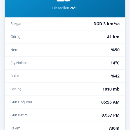
Hissedilen
26°C
DGD 3 km/sa
Rüzgar
41 km
Görüş
%50
Nem
14°C
Çiy Noktası
%42
Bulut
1010 mb
Basınç
05:55 AM
Gün Doğumu
07:57 PM
Gün Batımı
730m
Rakım