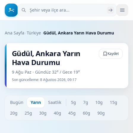
Şehir veya ilçe ara
Ana Sayfa
›
Türkiye
›
Güdül, Ankara Yarın Hava Durumu
Güdül, Ankara Yarın
Kaydet
Hava Durumu
9 Ağu Paz · Gündüz 32° / Gece 19°
Son güncelleme:
8 Ağustos 2026, 09:17
Bugün
Yarın
Saatlik
5g
7g
10g
15g
20g
25g
30g
40g
45g
60g
90g