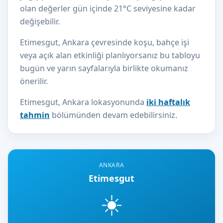
olan değerler gün içinde 21°C seviyesine kadar
değişebilir.
Etimesgut, Ankara çevresinde koşu, bahçe işi
veya açık alan etkinliği planlıyorsanız bu tabloyu
bugün ve yarın sayfalarıyla birlikte okumanız
önerilir.
Etimesgut, Ankara lokasyonunda
iki haftalık
tahmin
bölümünden devam edebilirsiniz.
ANKARA
Etimesgut
☀️