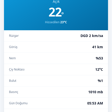
Açık
22
°
Hissedilen
23°C
DGD 2 km/sa
Rüzgar
41 km
Görüş
%53
Nem
12°C
Çiy Noktası
%1
Bulut
1010 mb
Basınç
05:53 AM
Gün Doğumu