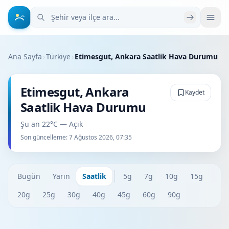
Şehir veya ilçe ara
Ana Sayfa
›
Türkiye
›
Etimesgut, Ankara Saatlik Hava Durumu
Etimesgut, Ankara
Kaydet
Saatlik Hava Durumu
Şu an 22°C — Açık
Son güncelleme:
7 Ağustos 2026, 07:35
Bugün
Yarın
Saatlik
5g
7g
10g
15g
20g
25g
30g
40g
45g
60g
90g