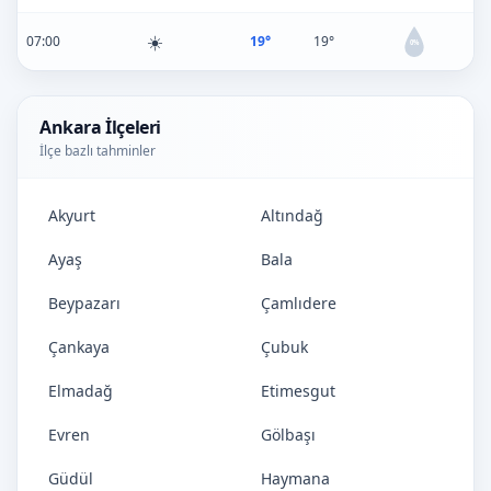
☀️
07:00
19°
19°
0%
Ankara İlçeleri
İlçe bazlı tahminler
Akyurt
Altındağ
Ayaş
Bala
Beypazarı
Çamlıdere
Çankaya
Çubuk
Elmadağ
Etimesgut
Evren
Gölbaşı
Güdül
Haymana