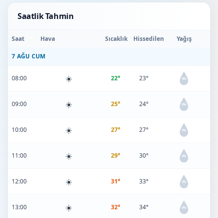
Saatlik Tahmin
Saat
Hava
Sıcaklık
Hissedilen
Yağış
7 AĞU CUM
☀️
08:00
22°
23°
0%
☀️
09:00
25°
24°
0%
☀️
10:00
27°
27°
0%
☀️
11:00
29°
30°
0%
☀️
12:00
31°
33°
0%
☀️
13:00
32°
34°
0%