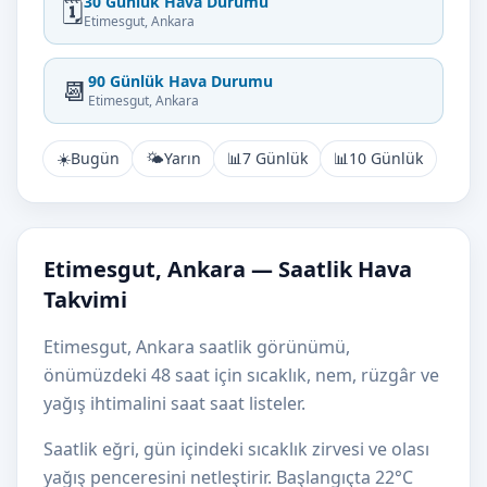
30 Günlük Hava Durumu
🗓️
Etimesgut, Ankara
90 Günlük Hava Durumu
📆
Etimesgut, Ankara
☀️
Bugün
🌤️
Yarın
📊
7 Günlük
📊
10 Günlük
Etimesgut, Ankara — Saatlik Hava
Takvimi
Etimesgut, Ankara saatlik görünümü,
önümüzdeki 48 saat için sıcaklık, nem, rüzgâr ve
yağış ihtimalini saat saat listeler.
Saatlik eğri, gün içindeki sıcaklık zirvesi ve olası
yağış penceresini netleştirir. Başlangıçta 22°C