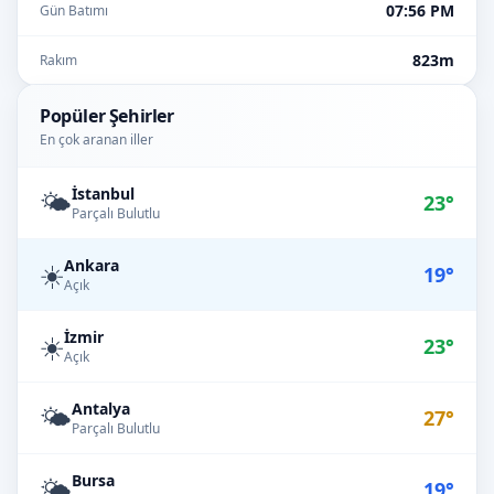
07:56 PM
Gün Batımı
823m
Rakım
Popüler Şehirler
En çok aranan iller
İstanbul
🌤️
23°
Parçalı Bulutlu
Ankara
☀️
19°
Açık
İzmir
☀️
23°
Açık
Antalya
🌤️
27°
Parçalı Bulutlu
Bursa
🌤️
19°