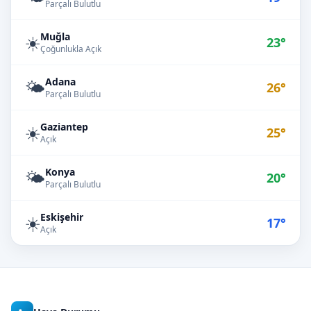
Parçalı Bulutlu
Muğla
☀️
23°
Çoğunlukla Açık
Adana
🌤️
26°
Parçalı Bulutlu
Gaziantep
☀️
25°
Açık
Konya
🌤️
20°
Parçalı Bulutlu
Eskişehir
☀️
17°
Açık