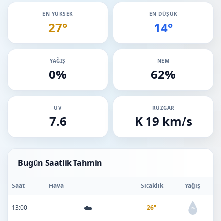
EN YÜKSEK
EN DÜŞÜK
27°
14°
YAĞIŞ
NEM
0%
62%
UV
RÜZGAR
7.6
K 19 km/s
Bugün Saatlik Tahmin
Saat
Hava
Sıcaklık
Yağış
☁️
13:00
26°
0%