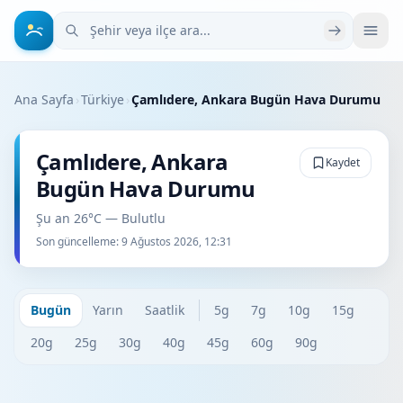
Şehir veya ilçe ara
Ana Sayfa
›
Türkiye
›
Çamlıdere, Ankara Bugün Hava Durumu
Çamlıdere, Ankara
Kaydet
Bugün Hava Durumu
Şu an 26°C — Bulutlu
Son güncelleme:
9 Ağustos 2026, 12:31
Bugün
Yarın
Saatlik
5g
7g
10g
15g
20g
25g
30g
40g
45g
60g
90g