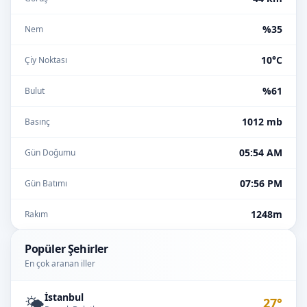
%35
Nem
10°C
Çiy Noktası
%61
Bulut
1012 mb
Basınç
05:54 AM
Gün Doğumu
07:56 PM
Gün Batımı
1248m
Rakım
Popüler Şehirler
En çok aranan iller
İstanbul
🌤️
27°