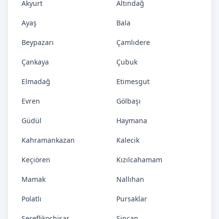
Akyurt
Altındağ
Ayaş
Bala
Beypazarı
Çamlıdere
Çankaya
Çubuk
Elmadağ
Etimesgut
Evren
Gölbaşı
Güdül
Haymana
Kahramankazan
Kalecik
Keçiören
Kızılcahamam
Mamak
Nallıhan
Polatlı
Pursaklar
Şereflikoçhisar
Sincan