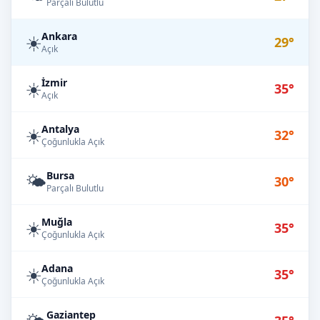
Parçalı Bulutlu
Ankara
☀️
29°
Açık
İzmir
☀️
35°
Açık
Antalya
☀️
32°
Çoğunlukla Açık
Bursa
🌤️
30°
Parçalı Bulutlu
Muğla
☀️
35°
Çoğunlukla Açık
Adana
☀️
35°
Çoğunlukla Açık
Gaziantep