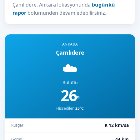
Çamlıdere, Ankara lokasyonunda
bugünkü
rapor
bölümünden devam edebilirsiniz.
ANKARA
Çamlıdere
☁️
Bulutlu
26
°
Hissedilen
25°C
K 12 km/sa
Rüzgar
44 km
Görüş