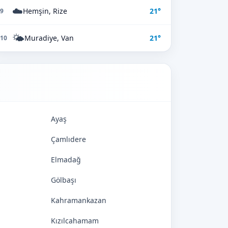
☁️
Hemşin, Rize
21°
9
🌤️
Muradiye, Van
21°
10
Ayaş
Çamlıdere
Elmadağ
Gölbaşı
Kahramankazan
Kızılcahamam