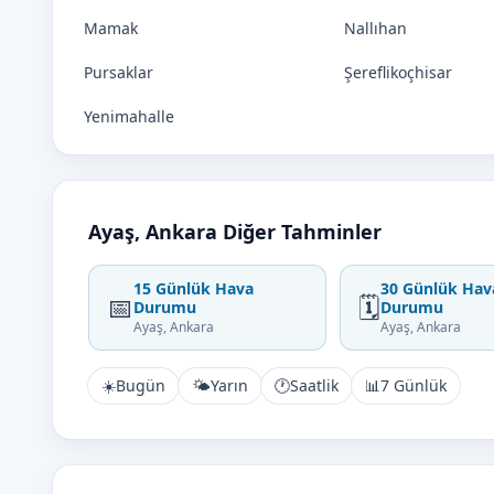
Mamak
Nallıhan
Pursaklar
Şereflikoçhisar
Yenimahalle
Ayaş, Ankara Diğer Tahminler
15 Günlük Hava
30 Günlük Hav
📅
🗓️
Durumu
Durumu
Ayaş, Ankara
Ayaş, Ankara
☀️
Bugün
🌤️
Yarın
🕐
Saatlik
📊
7 Günlük