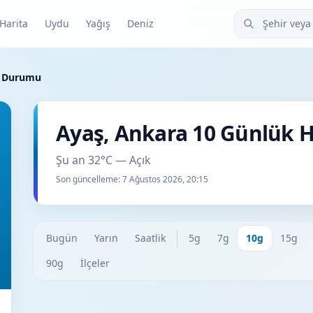
Şehir veya ilçe
Harita
Uydu
Yağış
Deniz
a Durumu
Ayaş, Ankara 10 Günlük
Şu an 32°C — Açık
Son güncelleme:
7 Ağustos 2026, 20:15
Bugün
Yarın
Saatlik
5g
7g
10g
15g
90g
İlçeler