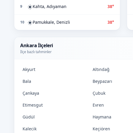
☀️
Kahta, Adıyaman
38°
9
☀️
Pamukkale, Denizli
38°
10
Ankara İlçeleri
İlçe bazlı tahminler
Akyurt
Altındağ
Bala
Beypazarı
Çankaya
Çubuk
Etimesgut
Evren
Güdül
Haymana
Kalecik
Keçiören