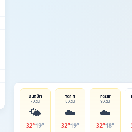
Bugün
Yarın
Pazar
7 Ağu
8 Ağu
9 Ağu
🌤️
☁️
☁️
32°
19°
32°
19°
32°
18°