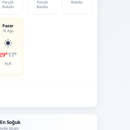
Parçalı
Parçalı
Bulutlu
Bulutlu
Bulutlu
Pazar
16 Ağu
☀️
29°
17°
Açık
En Soğuk
Anlık ölçüm