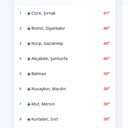
☀️
Cizre, Şırnak
41°
1
☀️
Bismil, Diyarbakır
40°
2
☀️
Nizip, Gaziantep
40°
3
☀️
Akçakale, Şanlıurfa
40°
4
☀️
Batman
39°
5
☀️
Nusaybin, Mardin
39°
6
☀️
Mut, Mersin
39°
7
☀️
Kurtalan, Siirt
39°
8