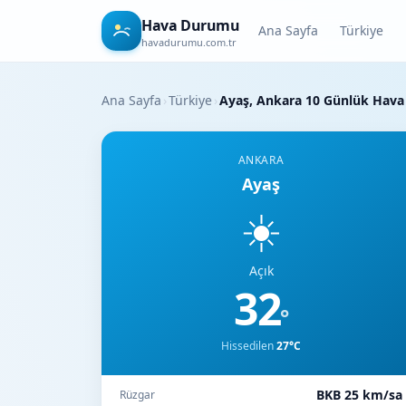
Hava Durumu
Ana Sayfa
Türkiye
havadurumu.com.tr
Ana Sayfa
›
Türkiye
›
Ayaş, Ankara 10 Günlük Hav
ANKARA
Ayaş
☀️
Açık
32
°
Hissedilen
27°C
BKB 25 km/sa
Rüzgar