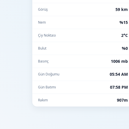
59 km
Görüş
%15
Nem
2°C
Çiy Noktası
%0
Bulut
1006 mb
Basınç
05:54 AM
Gün Doğumu
07:58 PM
Gün Batımı
907m
Rakım