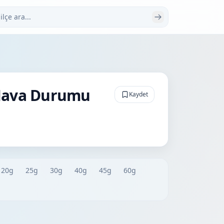
 ara
 Hava Durumu
Kaydet
20g
25g
30g
40g
45g
60g