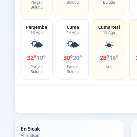
Parçalı
Bulutlu
Bulutlu
Bulutlu
Perşembe
Cuma
Cumartesi
13 Ağu
14 Ağu
15 Ağu
🌤️
🌤️
☀️
32°
19°
30°
20°
28°
16°
Parçalı
Parçalı
Açık
Bulutlu
Bulutlu
En Sıcak
Anlık ölçüm