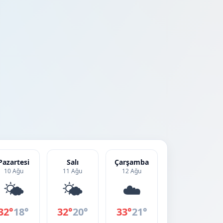
Pazartesi
Salı
Çarşamba
10 Ağu
11 Ağu
12 Ağu
🌤️
🌤️
☁️
32°
18°
32°
20°
33°
21°