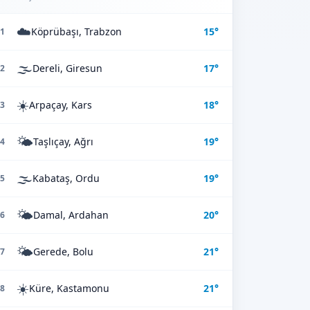
☁️
Köprübaşı, Trabzon
15°
1
🌫️
Dereli, Giresun
17°
2
☀️
Arpaçay, Kars
18°
3
🌤️
Taşlıçay, Ağrı
19°
4
🌫️
Kabataş, Ordu
19°
5
🌤️
Damal, Ardahan
20°
6
🌤️
Gerede, Bolu
21°
7
☀️
Küre, Kastamonu
21°
8