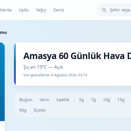
Şehir veya ilçe
Harita
Uydu
Yağış
Deniz
umu
Amasya 60 Günlük Hava
Şu an 19°C — Açık
Son güncelleme:
6 Ağustos 2026, 03:10
Bugün
Yarın
Saatlik
5g
7g
10g
15g
90g
İlçeler