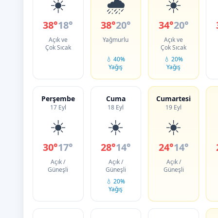
☀️
🌧️
☀️
38°
18°
38°
20°
34°
20°
Açık ve
Yağmurlu
Açık ve
Çok Sıcak
Çok Sıcak
💧 40%
💧 20%
Yağış
Yağış
Perşembe
Cuma
Cumartesi
17 Eyl
18 Eyl
19 Eyl
☀️
☀️
☀️
30°
17°
28°
14°
24°
14°
Açık /
Açık /
Açık /
Güneşli
Güneşli
Güneşli
💧 20%
Yağış