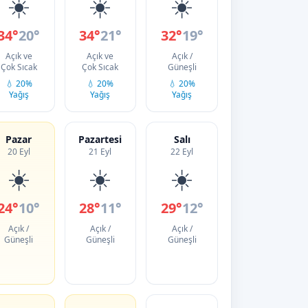
☀️
☀️
☀️
34°
20°
34°
21°
32°
19°
Açık ve
Açık ve
Açık /
Çok Sıcak
Çok Sıcak
Güneşli
💧 20%
💧 20%
💧 20%
Yağış
Yağış
Yağış
Pazar
Pazartesi
Salı
20 Eyl
21 Eyl
22 Eyl
☀️
☀️
☀️
24°
10°
28°
11°
29°
12°
Açık /
Açık /
Açık /
Güneşli
Güneşli
Güneşli