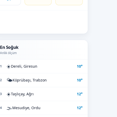
En Soğuk
Anlık ölçüm
☀️
Dereli, Giresun
10°
1
🌤️
Köprübaşı, Trabzon
10°
2
☀️
Taşlıçay, Ağrı
12°
3
🌫️
Mesudiye, Ordu
12°
4