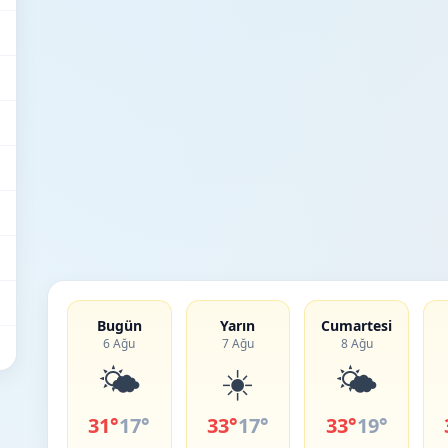
Bugün
Yarın
Cumartesi
6 Ağu
7 Ağu
8 Ağu
🌤️
☀️
🌤️
31°
17°
33°
17°
33°
19°