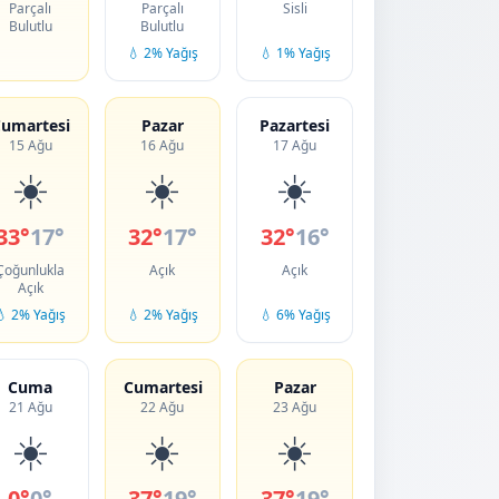
Parçalı
Parçalı
Sisli
Bulutlu
Bulutlu
💧 2% Yağış
💧 1% Yağış
umartesi
Pazar
Pazartesi
15 Ağu
16 Ağu
17 Ağu
☀️
☀️
☀️
33°
17°
32°
17°
32°
16°
Çoğunlukla
Açık
Açık
Açık
💧 2% Yağış
💧 2% Yağış
💧 6% Yağış
Cuma
Cumartesi
Pazar
21 Ağu
22 Ağu
23 Ağu
☀️
☀️
☀️
0°
0°
37°
19°
37°
19°