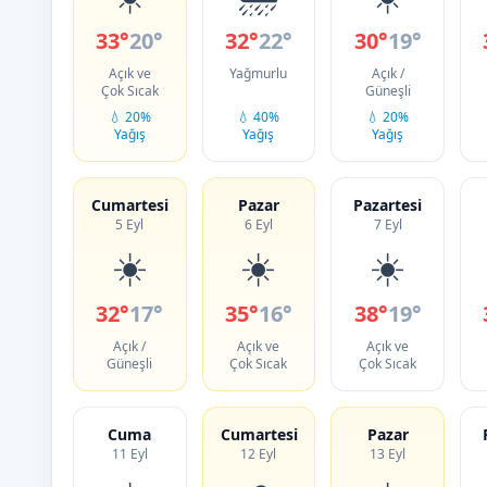
33°
20°
32°
22°
30°
19°
Açık ve
Yağmurlu
Açık /
Çok Sıcak
Güneşli
💧 20%
💧 40%
💧 20%
Yağış
Yağış
Yağış
Cumartesi
Pazar
Pazartesi
5 Eyl
6 Eyl
7 Eyl
☀️
☀️
☀️
32°
17°
35°
16°
38°
19°
Açık /
Açık ve
Açık ve
Güneşli
Çok Sıcak
Çok Sıcak
Cuma
Cumartesi
Pazar
11 Eyl
12 Eyl
13 Eyl