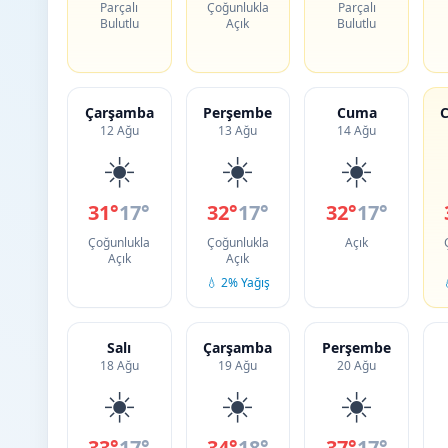
Parçalı
Çoğunlukla
Parçalı
Bulutlu
Açık
Bulutlu
Çarşamba
Perşembe
Cuma
C
12 Ağu
13 Ağu
14 Ağu
☀️
☀️
☀️
31°
17°
32°
17°
32°
17°
Çoğunlukla
Çoğunlukla
Açık
Açık
Açık
💧 2% Yağış
Salı
Çarşamba
Perşembe
18 Ağu
19 Ağu
20 Ağu
☀️
☀️
☀️
33°
17°
34°
18°
37°
17°