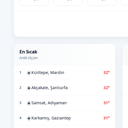
En Sıcak
Anlık ölçüm
☀️
Kızıltepe, Mardin
32°
1
☀️
Akçakale, Şanlıurfa
32°
2
☀️
Samsat, Adıyaman
31°
3
☀️
Karkamış, Gaziantep
31°
4