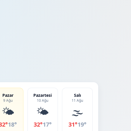
Pazar
Pazartesi
Salı
9 Ağu
10 Ağu
11 Ağu
🌤️
🌤️
🌫️
32°
18°
32°
17°
31°
19°