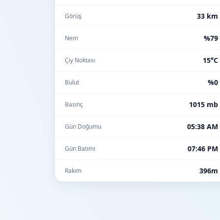
33 km
Görüş
%79
Nem
15°C
Çiy Noktası
%0
Bulut
1015 mb
Basınç
05:38 AM
Gün Doğumu
07:46 PM
Gün Batımı
396m
Rakım