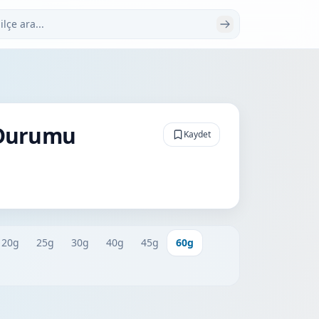
 ara
 Durumu
Kaydet
20g
25g
30g
40g
45g
60g