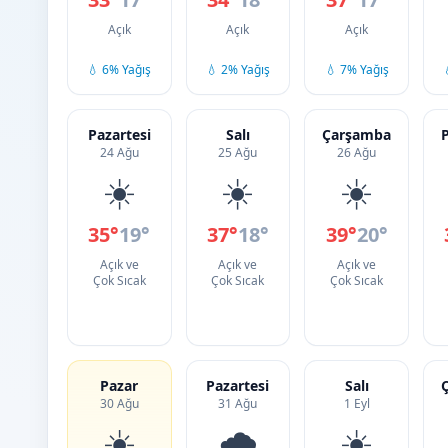
Açık
Açık
Açık
💧 6% Yağış
💧 2% Yağış
💧 7% Yağış
Pazartesi
Salı
Çarşamba
24 Ağu
25 Ağu
26 Ağu
☀️
☀️
☀️
35°
19°
37°
18°
39°
20°
Açık ve
Açık ve
Açık ve
Çok Sıcak
Çok Sıcak
Çok Sıcak
Pazar
Pazartesi
Salı
30 Ağu
31 Ağu
1 Eyl
☀️
🌧️
☀️