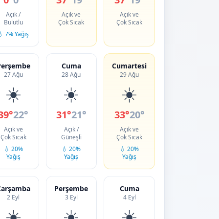
Açık /
Açık ve
Açık ve
Bulutlu
Çok Sıcak
Çok Sıcak
💧 7% Yağış
Perşembe
Cuma
Cumartesi
27 Ağu
28 Ağu
29 Ağu
☀️
☀️
☀️
39°
22°
31°
21°
33°
20°
Açık ve
Açık /
Açık ve
Çok Sıcak
Güneşli
Çok Sıcak
💧 20%
💧 20%
💧 20%
Yağış
Yağış
Yağış
Çarşamba
Perşembe
Cuma
2 Eyl
3 Eyl
4 Eyl
☀️
☀️
☀️