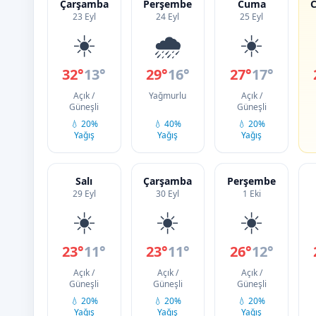
Çarşamba
Perşembe
Cuma
C
23 Eyl
24 Eyl
25 Eyl
☀️
🌧️
☀️
32°
13°
29°
16°
27°
17°
Açık /
Yağmurlu
Açık /
Güneşli
Güneşli
💧 20%
💧 40%
💧 20%
Yağış
Yağış
Yağış
Salı
Çarşamba
Perşembe
29 Eyl
30 Eyl
1 Eki
☀️
☀️
☀️
23°
11°
23°
11°
26°
12°
Açık /
Açık /
Açık /
Güneşli
Güneşli
Güneşli
💧 20%
💧 20%
💧 20%
Yağış
Yağış
Yağış