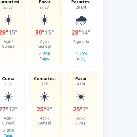
umartesi
Pazar
Pazartesi
26 Eyl
27 Eyl
28 Eyl
☀️
☀️
🌧️
29°
15°
30°
15°
28°
14°
Açık /
Açık /
Yağmurlu
Güneşli
Güneşli
💧 20%
💧 40%
Yağış
Yağış
Cuma
Cumartesi
Pazar
2 Eki
3 Eki
4 Eki
☀️
☀️
☀️
27°
12°
25°
9°
25°
7°
Açık /
Açık /
Açık /
Güneşli
Güneşli
Güneşli
💧 20%
Yağış