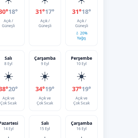
30°
18°
31°
17°
31°
18°
Açık /
Açık /
Açık /
Güneşli
Güneşli
Güneşli
💧 20%
Yağış
Salı
Çarşamba
Perşembe
8 Eyl
9 Eyl
10 Eyl
☀️
☀️
☀️
38°
20°
34°
19°
37°
19°
Açık ve
Açık ve
Açık ve
Çok Sıcak
Çok Sıcak
Çok Sıcak
Pazartesi
Salı
Çarşamba
14 Eyl
15 Eyl
16 Eyl