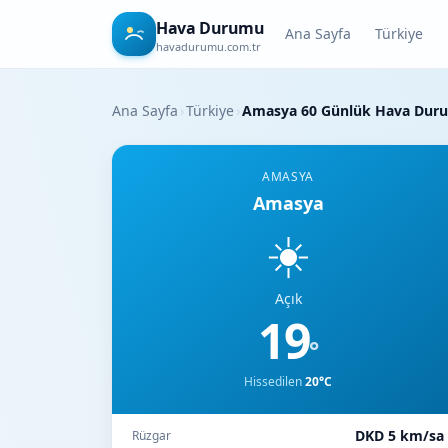
Hava Durumu
Ana Sayfa
Türkiye
havadurumu.com.tr
Ana Sayfa
›
Türkiye
›
Amasya 60 Günlük Hava Dur
AMASYA
Amasya
☀️
Açık
19
°
Hissedilen
20°C
DKD 5 km/sa
Rüzgar