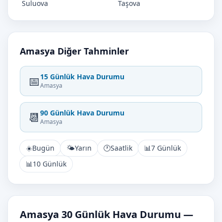
Suluova
Taşova
Amasya Diğer Tahminler
15 Günlük Hava Durumu
📅
Amasya
90 Günlük Hava Durumu
📆
Amasya
☀️
Bugün
🌤️
Yarın
🕐
Saatlik
📊
7 Günlük
📊
10 Günlük
Amasya 30 Günlük Hava Durumu —