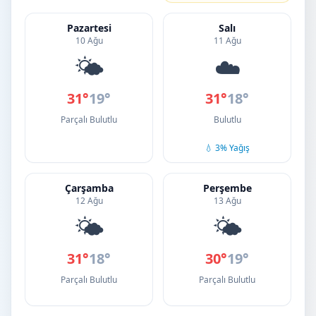
Pazartesi
Salı
10 Ağu
11 Ağu
🌤️
☁️
31°
19°
31°
18°
Parçalı Bulutlu
Bulutlu
💧 3% Yağış
Çarşamba
Perşembe
12 Ağu
13 Ağu
🌤️
🌤️
31°
18°
30°
19°
Parçalı Bulutlu
Parçalı Bulutlu