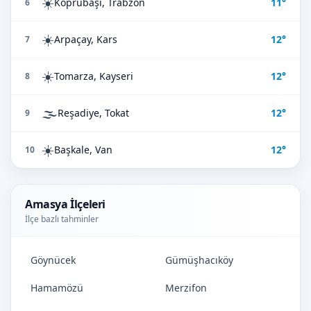
☀️
Köprübaşı, Trabzon
11°
6
☀️
Arpaçay, Kars
12°
7
☀️
Tomarza, Kayseri
12°
8
🌫️
Reşadiye, Tokat
12°
9
☀️
Başkale, Van
12°
10
Amasya İlçeleri
İlçe bazlı tahminler
Göynücek
Gümüşhacıköy
Hamamözü
Merzifon