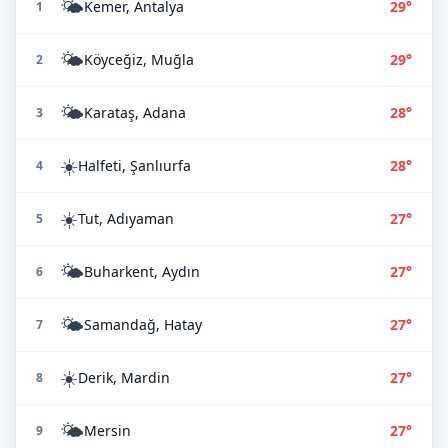
🌤️
Kemer, Antalya
29°
1
🌤️
Köyceğiz, Muğla
29°
2
🌤️
Karataş, Adana
28°
3
☀️
Halfeti, Şanlıurfa
28°
4
☀️
Tut, Adıyaman
27°
5
🌤️
Buharkent, Aydın
27°
6
🌤️
Samandağ, Hatay
27°
7
☀️
Derik, Mardin
27°
8
🌤️
Mersin
27°
9