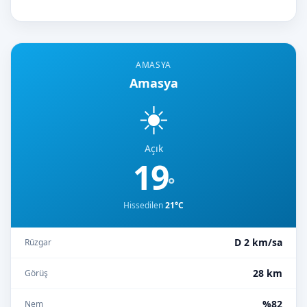
AMASYA
Amasya
☀️
Açık
19
°
Hissedilen
21°C
D 2 km/sa
Rüzgar
28 km
Görüş
%82
Nem