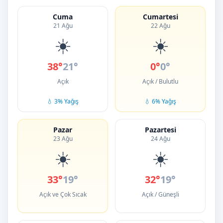
Cuma
Cumartesi
21 Ağu
22 Ağu
☀️
☀️
38°
21°
0°
0°
Açık
Açık / Bulutlu
💧 3% Yağış
💧 6% Yağış
Pazar
Pazartesi
23 Ağu
24 Ağu
☀️
☀️
33°
19°
32°
19°
Açık ve Çok Sıcak
Açık / Güneşli