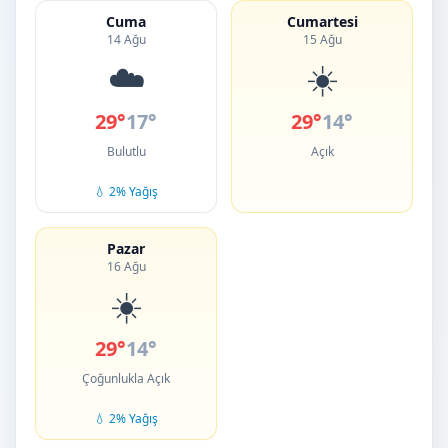
Cuma
Cumartesi
14 Ağu
15 Ağu
☁️
☀️
29°
17°
29°
14°
Bulutlu
Açık
💧 2% Yağış
Pazar
16 Ağu
☀️
29°
14°
Çoğunlukla Açık
💧 2% Yağış