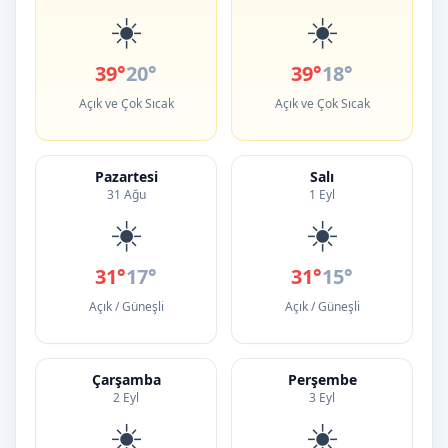
☀️
☀️
39°
20°
39°
18°
Açık ve Çok Sıcak
Açık ve Çok Sıcak
Pazartesi
Salı
31 Ağu
1 Eyl
☀️
☀️
31°
17°
31°
15°
Açık / Güneşli
Açık / Güneşli
Çarşamba
Perşembe
2 Eyl
3 Eyl
☀️
☀️