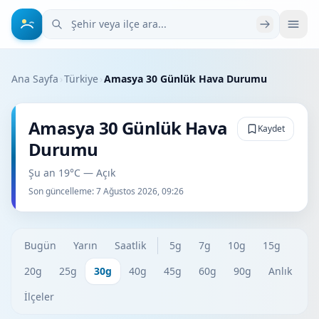
Şehir veya ilçe ara
Ana Sayfa
›
Türkiye
›
Amasya 30 Günlük Hava Durumu
Amasya 30 Günlük Hava
Kaydet
Durumu
Şu an 19°C — Açık
Son güncelleme:
7 Ağustos 2026, 09:26
Bugün
Yarın
Saatlik
5g
7g
10g
15g
20g
25g
30g
40g
45g
60g
90g
Anlık
İlçeler