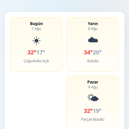
Bugün
Yarın
7 Ağu
8 Ağu
☀️
☁️
32°
17°
34°
20°
Çoğunlukla Açık
Bulutlu
Pazar
9 Ağu
🌤️
32°
19°
Parçalı Bulutlu