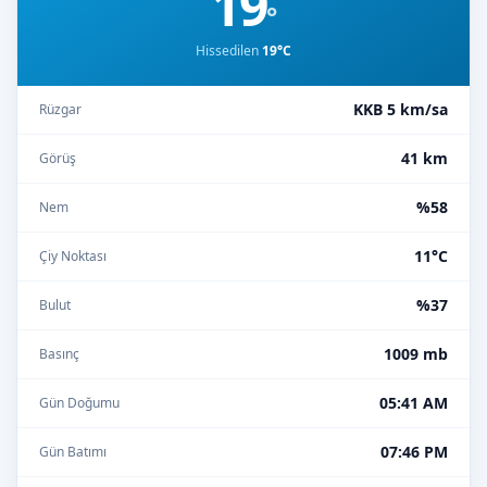
19
°
Hissedilen
19°C
KKB 5 km/sa
Rüzgar
41 km
Görüş
%58
Nem
11°C
Çiy Noktası
%37
Bulut
1009 mb
Basınç
05:41 AM
Gün Doğumu
07:46 PM
Gün Batımı