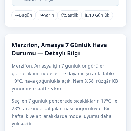
☀️
Bugün
🌤️
Yarın
🕐
Saatlik
📊
10 Günlük
Merzifon, Amasya 7 Günlük Hava
Durumu — Detaylı Bilgi
Merzifon, Amasya için 7 günlük öngörüler
güncel iklim modellerine dayanır. Şu anki tablo:
19°C, hava çoğunlukla açık. Nem %58, rüzgâr KB
yönünden saatte 5 km.
Seçilen 7 günlük pencerede sıcaklıkların 17°C ile
28°C arasında dalgalanması öngörülüyor. Bir
haftalık ve altı aralıklarda model uyumu daha
yüksektir.