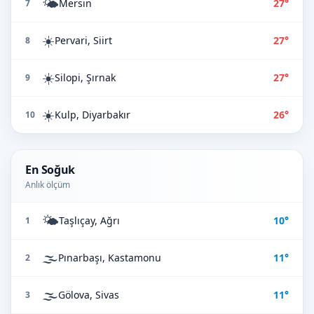
🌤️
Mersin
27°
7
☀️
Pervari, Siirt
27°
8
☀️
Silopi, Şırnak
27°
9
☀️
Kulp, Diyarbakır
26°
10
En Soğuk
Anlık ölçüm
🌤️
Taşlıçay, Ağrı
10°
1
🌫️
Pınarbaşı, Kastamonu
11°
2
🌫️
Gölova, Sivas
11°
3