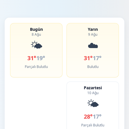
Bugün
Yarın
8 Ağu
9 Ağu
🌤️
☁️
31°
19°
31°
17°
Parçalı Bulutlu
Bulutlu
Pazartesi
10 Ağu
🌤️
28°
17°
Parçalı Bulutlu