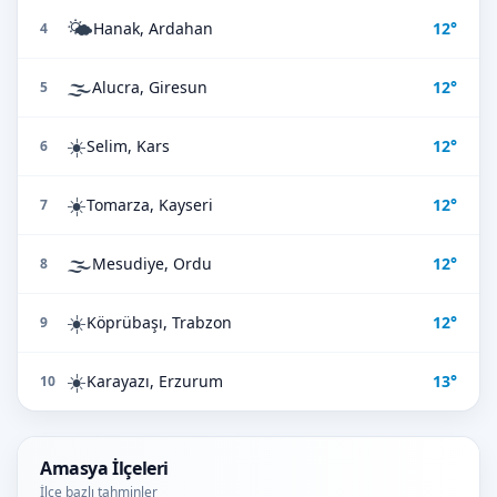
🌤️
Hanak, Ardahan
12°
4
🌫️
Alucra, Giresun
12°
5
☀️
Selim, Kars
12°
6
☀️
Tomarza, Kayseri
12°
7
🌫️
Mesudiye, Ordu
12°
8
☀️
Köprübaşı, Trabzon
12°
9
☀️
Karayazı, Erzurum
13°
10
Amasya İlçeleri
İlçe bazlı tahminler