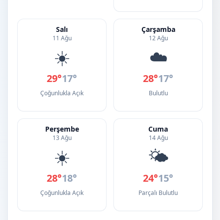
Salı
Çarşamba
11 Ağu
12 Ağu
☀️
☁️
29°
17°
28°
17°
Çoğunlukla Açık
Bulutlu
Perşembe
Cuma
13 Ağu
14 Ağu
☀️
🌤️
28°
18°
24°
15°
Çoğunlukla Açık
Parçalı Bulutlu