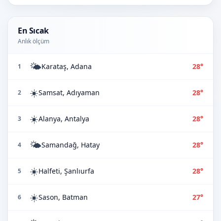
En Sıcak
Anlık ölçüm
🌤️
Karataş, Adana
28°
1
☀️
Samsat, Adıyaman
28°
2
☀️
Alanya, Antalya
28°
3
🌤️
Samandağ, Hatay
28°
4
☀️
Halfeti, Şanlıurfa
28°
5
☀️
Sason, Batman
27°
6