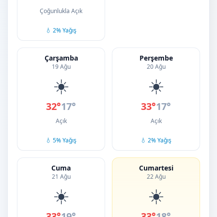
Çoğunlukla Açık
💧 2% Yağış
Çarşamba
Perşembe
19 Ağu
20 Ağu
☀️
☀️
32°
17°
33°
17°
Açık
Açık
💧 5% Yağış
💧 2% Yağış
Cuma
Cumartesi
21 Ağu
22 Ağu
☀️
☀️
33°
19°
33°
18°