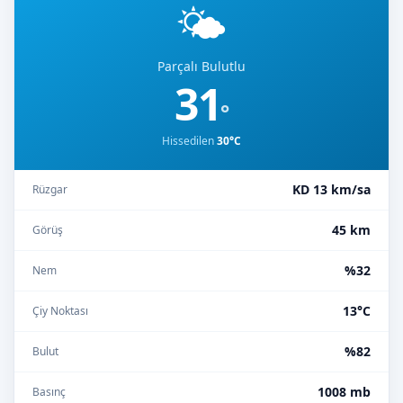
🌤️
Parçalı Bulutlu
31
°
Hissedilen
30°C
KD 13 km/sa
Rüzgar
45 km
Görüş
%32
Nem
13°C
Çiy Noktası
%82
Bulut
1008 mb
Basınç