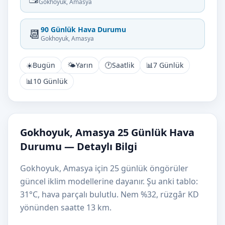
Gokhoyuk, Amasya
90 Günlük Hava Durumu
📆
Gokhoyuk, Amasya
☀️
Bugün
🌤️
Yarın
🕐
Saatlik
📊
7 Günlük
📊
10 Günlük
Gokhoyuk, Amasya 25 Günlük Hava
Durumu — Detaylı Bilgi
Gokhoyuk, Amasya için 25 günlük öngörüler
güncel iklim modellerine dayanır. Şu anki tablo:
31°C, hava parçalı bulutlu. Nem %32, rüzgâr KD
yönünden saatte 13 km.