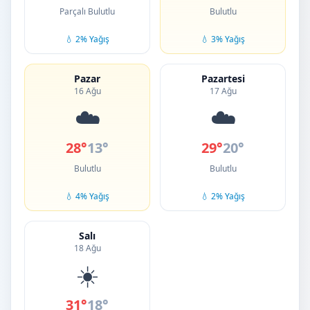
Parçalı Bulutlu
Bulutlu
💧 2% Yağış
💧 3% Yağış
Pazar
Pazartesi
16 Ağu
17 Ağu
☁️
☁️
28°
13°
29°
20°
Bulutlu
Bulutlu
💧 4% Yağış
💧 2% Yağış
Salı
18 Ağu
☀️
31°
18°