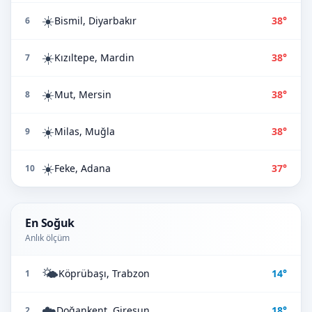
☀️
Bismil, Diyarbakır
38°
6
☀️
Kızıltepe, Mardin
38°
7
☀️
Mut, Mersin
38°
8
☀️
Milas, Muğla
38°
9
☀️
Feke, Adana
37°
10
En Soğuk
Anlık ölçüm
🌤️
Köprübaşı, Trabzon
14°
1
☁️
Doğankent, Giresun
18°
2