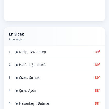
En Sıcak
Anlık ölçüm
☀️
Nizip, Gaziantep
39°
1
☀️
Halfeti, Şanlıurfa
39°
2
☀️
Cizre, Şırnak
39°
3
☀️
Çine, Aydın
38°
4
☀️
Hasankeyf, Batman
38°
5