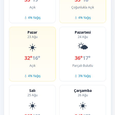
Açık
Çoğunlukla Açık
💧 4% Yağış
💧 4% Yağış
Pazar
Pazartesi
23 Ağu
24 Ağu
☀️
🌤️
32°
16°
36°
17°
Açık
Parçalı Bulutlu
💧 4% Yağış
💧 3% Yağış
Salı
Çarşamba
25 Ağu
26 Ağu
☀️
☀️