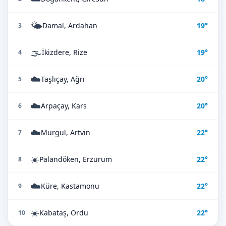
🌤️
Damal, Ardahan
19°
3
🌫️
İkizdere, Rize
19°
4
☁️
Taşlıçay, Ağrı
20°
5
☁️
Arpaçay, Kars
20°
6
☁️
Murgul, Artvin
22°
7
☀️
Palandöken, Erzurum
22°
8
☁️
Küre, Kastamonu
22°
9
☀️
Kabataş, Ordu
22°
10