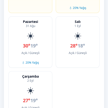
💧 20% Yağış
Pazartesi
Salı
31 Ağu
1 Eyl
☀️
☀️
30°
19°
28°
18°
Açık / Güneşli
Açık / Güneşli
💧 20% Yağış
Çarşamba
2 Eyl
☀️
27°
19°
Açık / Güneşli