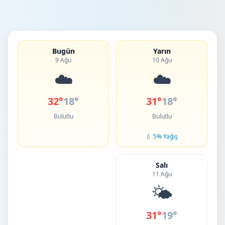
Bugün
Yarın
9 Ağu
10 Ağu
☁️
☁️
32°
18°
31°
18°
Bulutlu
Bulutlu
💧 5% Yağış
Salı
11 Ağu
🌤️
31°
19°