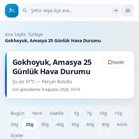
Şehir veya ilçe ara
Ana Sayfa
›
Türkiye
›
Gokhoyuk, Amasya 25 Günlük Hava Durumu
Gokhoyuk, Amasya 25
Kaydet
Günlük Hava Durumu
Şu an 31°C — Parçalı Bulutlu
Son güncelleme:
9 Ağustos 2026, 16:19
Bugün
Yarın
Saatlik
5g
7g
10g
15g
20g
25g
30g
40g
45g
60g
90g
Anlık
İlçeler