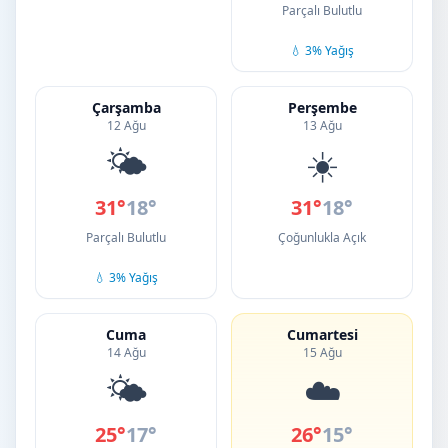
Parçalı Bulutlu
💧 3% Yağış
Çarşamba
Perşembe
12 Ağu
13 Ağu
🌤️
☀️
31°
18°
31°
18°
Parçalı Bulutlu
Çoğunlukla Açık
💧 3% Yağış
Cuma
Cumartesi
14 Ağu
15 Ağu
🌤️
☁️
25°
17°
26°
15°