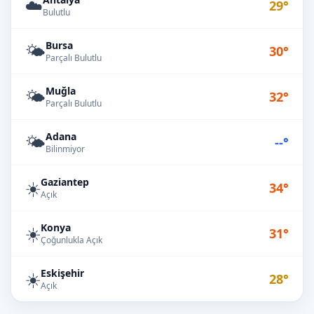
☁️
29°
Bulutlu
Bursa
🌤️
30°
Parçalı Bulutlu
Muğla
🌤️
32°
Parçalı Bulutlu
Adana
🌤️
--°
Bilinmiyor
Gaziantep
☀️
34°
Açık
Konya
☀️
31°
Çoğunlukla Açık
Eskişehir
☀️
28°
Açık