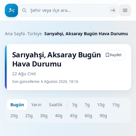
Şehir veya ilçe ara
Ana Sayfa
›
Türkiye
›
Sarıyahşi, Aksaray Bugün Hava Durumu
Sarıyahşi, Aksaray Bugün
Kaydet
Hava Durumu
22 Ağu Cmt
Son güncelleme:
6 Ağustos 2026, 18:16
Bugün
Yarın
Saatlik
5g
7g
10g
15g
20g
25g
30g
40g
45g
60g
90g