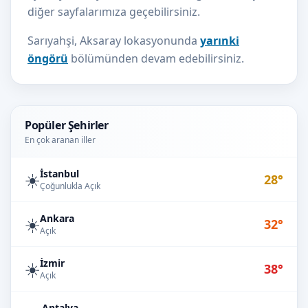
diğer sayfalarımıza geçebilirsiniz.
Sarıyahşi, Aksaray lokasyonunda
yarınki
öngörü
bölümünden devam edebilirsiniz.
Popüler Şehirler
En çok aranan iller
İstanbul
☀️
28°
Çoğunlukla Açık
Ankara
☀️
32°
Açık
İzmir
☀️
38°
Açık
Antalya