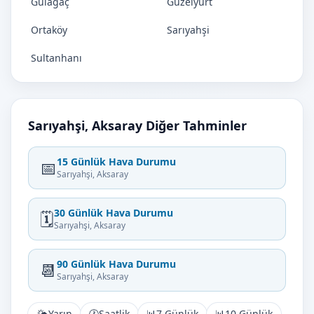
Gülağaç
Güzelyurt
Ortaköy
Sarıyahşi
Sultanhanı
Sarıyahşi, Aksaray Diğer Tahminler
15 Günlük Hava Durumu
📅
Sarıyahşi, Aksaray
30 Günlük Hava Durumu
🗓️
Sarıyahşi, Aksaray
90 Günlük Hava Durumu
📆
Sarıyahşi, Aksaray
🌤️
Yarın
🕐
Saatlik
📊
7 Günlük
📊
10 Günlük