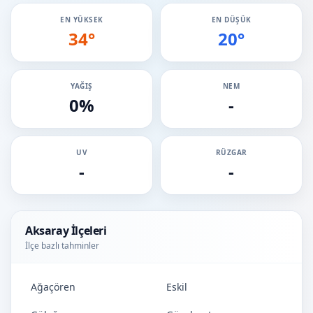
EN YÜKSEK
EN DÜŞÜK
34°
20°
YAĞIŞ
NEM
0%
-
UV
RÜZGAR
-
-
Aksaray İlçeleri
İlçe bazlı tahminler
Ağaçören
Eskil