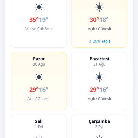
☀️
☀️
35°
19°
30°
18°
Açık ve Çok Sıcak
Açık / Güneşli
💧 20% Yağış
Pazar
Pazartesi
30 Ağu
31 Ağu
☀️
☀️
29°
16°
29°
16°
Açık / Güneşli
Açık / Güneşli
Salı
Çarşamba
1 Eyl
2 Eyl