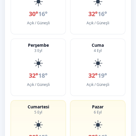
☀️
☀️
30°
16°
32°
16°
Açık / Güneşli
Açık / Güneşli
Perşembe
Cuma
3 Eyl
4 Eyl
☀️
☀️
32°
18°
32°
19°
Açık / Güneşli
Açık / Güneşli
Cumartesi
Pazar
5 Eyl
6 Eyl
☀️
☀️