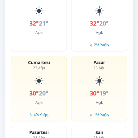
☀️
☀️
32°
21°
32°
20°
Açık
Açık
💧 2% Yağış
Cumartesi
Pazar
22 Ağu
23 Ağu
☀️
☀️
30°
20°
30°
19°
Açık
Açık
💧 4% Yağış
💧 1% Yağış
Pazartesi
Salı
24 Ağu
25 Ağu