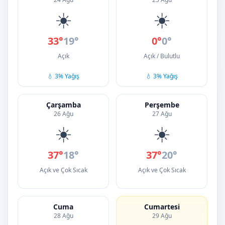
☀️
☀️
33°
19°
0°
0°
Açık
Açık / Bulutlu
💧 3% Yağış
💧 3% Yağış
Çarşamba
Perşembe
26 Ağu
27 Ağu
☀️
☀️
37°
18°
37°
20°
Açık ve Çok Sıcak
Açık ve Çok Sıcak
Cuma
Cumartesi
28 Ağu
29 Ağu