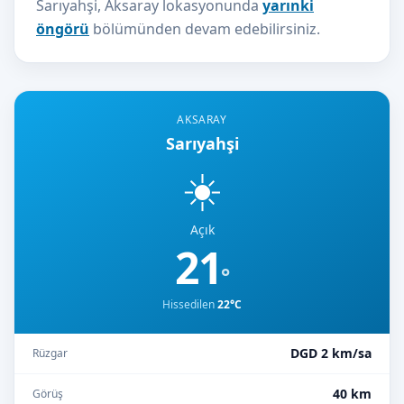
Sarıyahşi, Aksaray lokasyonunda
yarınki
öngörü
bölümünden devam edebilirsiniz.
AKSARAY
Sarıyahşi
☀️
Açık
21
°
Hissedilen
22°C
DGD 2 km/sa
Rüzgar
40 km
Görüş