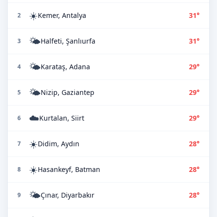
☀️
Kemer, Antalya
31°
2
🌤️
Halfeti, Şanlıurfa
31°
3
🌤️
Karataş, Adana
29°
4
🌤️
Nizip, Gaziantep
29°
5
☁️
Kurtalan, Siirt
29°
6
☀️
Didim, Aydın
28°
7
☀️
Hasankeyf, Batman
28°
8
🌤️
Çınar, Diyarbakır
28°
9