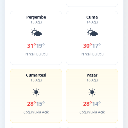
Perşembe
Cuma
13 Ağu
14 Ağu
🌤️
🌤️
31°
19°
30°
17°
Parçalı Bulutlu
Parçalı Bulutlu
Cumartesi
Pazar
15 Ağu
16 Ağu
☀️
☀️
28°
15°
28°
14°
Çoğunlukla Açık
Çoğunlukla Açık