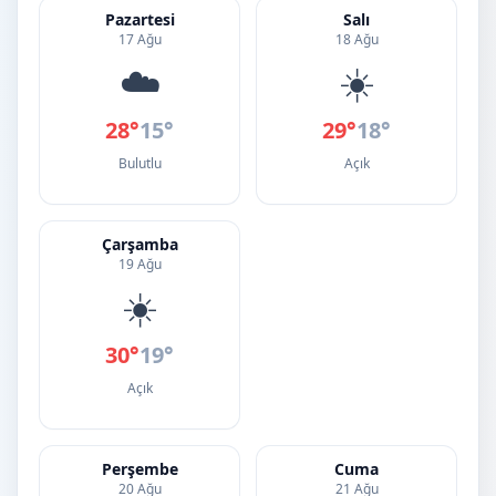
Pazartesi
Salı
17 Ağu
18 Ağu
☁️
☀️
28°
15°
29°
18°
Bulutlu
Açık
Çarşamba
19 Ağu
☀️
30°
19°
Açık
Perşembe
Cuma
20 Ağu
21 Ağu