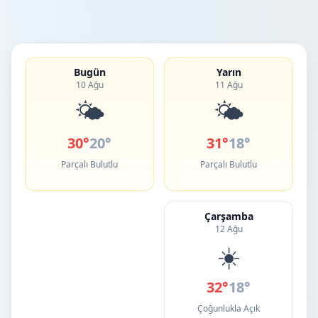
Bugün
Yarın
10 Ağu
11 Ağu
🌤️
🌤️
30°
20°
31°
18°
Parçalı Bulutlu
Parçalı Bulutlu
Çarşamba
12 Ağu
☀️
32°
18°
Çoğunlukla Açık