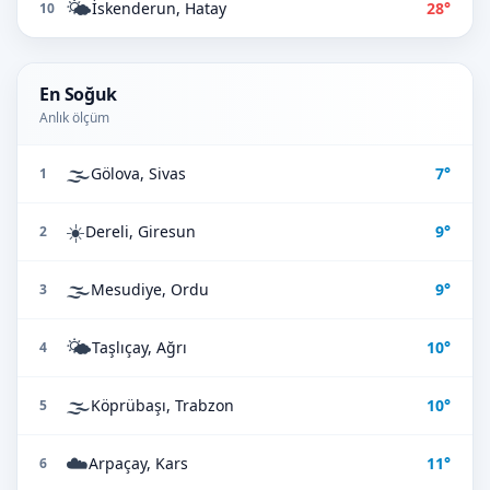
🌤️
İskenderun, Hatay
28°
10
En Soğuk
Anlık ölçüm
🌫️
Gölova, Sivas
7°
1
☀️
Dereli, Giresun
9°
2
🌫️
Mesudiye, Ordu
9°
3
🌤️
Taşlıçay, Ağrı
10°
4
🌫️
Köprübaşı, Trabzon
10°
5
☁️
Arpaçay, Kars
11°
6