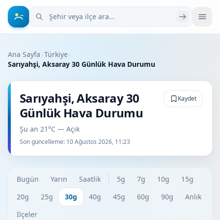
Şehir veya ilçe ara
Ana Sayfa
›
Türkiye
›
Sarıyahşi, Aksaray 30 Günlük Hava Durumu
Sarıyahşi, Aksaray 30
Kaydet
Günlük Hava Durumu
Şu an 21°C — Açık
Son güncelleme:
10 Ağustos 2026, 11:23
Bugün
Yarın
Saatlik
5g
7g
10g
15g
20g
25g
30g
40g
45g
60g
90g
Anlık
İlçeler