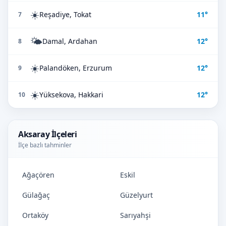
☀️
Reşadiye, Tokat
11°
7
🌤️
Damal, Ardahan
12°
8
☀️
Palandöken, Erzurum
12°
9
☀️
Yüksekova, Hakkari
12°
10
Aksaray İlçeleri
İlçe bazlı tahminler
Ağaçören
Eskil
Gülağaç
Güzelyurt
Ortaköy
Sarıyahşi