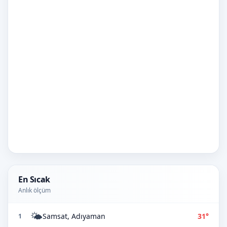
En Sıcak
Anlık ölçüm
🌤️
Samsat, Adıyaman
31°
1