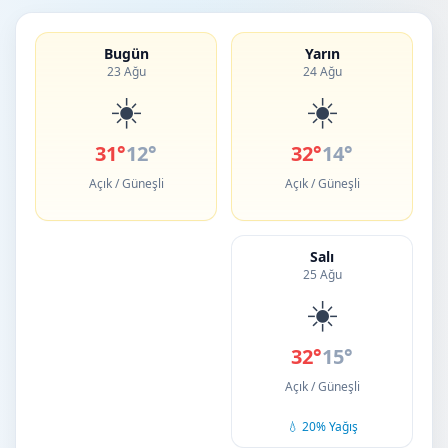
Bugün
Yarın
23 Ağu
24 Ağu
☀️
☀️
31°
12°
32°
14°
Açık / Güneşli
Açık / Güneşli
Salı
25 Ağu
☀️
32°
15°
Açık / Güneşli
💧 20% Yağış