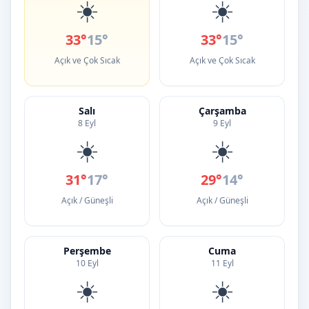
☀️
☀️
33°
15°
33°
15°
Açık ve Çok Sıcak
Açık ve Çok Sıcak
Salı
Çarşamba
8 Eyl
9 Eyl
☀️
☀️
31°
17°
29°
14°
Açık / Güneşli
Açık / Güneşli
Perşembe
Cuma
10 Eyl
11 Eyl
☀️
☀️