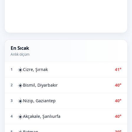
En Sıcak
Anlık ölçüm
☀️
Cizre, Şırnak
41°
1
☀️
Bismil, Diyarbakır
40°
2
☀️
Nizip, Gaziantep
40°
3
☀️
Akçakale, Şanlıurfa
40°
4
☀️
Batman
39°
5