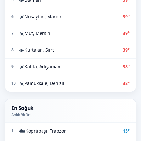
☀️
Nusaybin, Mardin
39°
6
☀️
Mut, Mersin
39°
7
☀️
Kurtalan, Siirt
39°
8
☀️
Kahta, Adıyaman
38°
9
☀️
Pamukkale, Denizli
38°
10
En Soğuk
Anlık ölçüm
☁️
Köprübaşı, Trabzon
15°
1