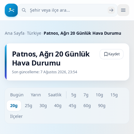
Şehir veya ilçe ara
Ana Sayfa
›
Türkiye
›
Patnos, Ağrı 20 Günlük Hava Durumu
Patnos, Ağrı 20 Günlük
Kaydet
Hava Durumu
Son güncelleme:
7 Ağustos 2026, 23:54
Bugün
Yarın
Saatlik
5g
7g
10g
15g
20g
25g
30g
40g
45g
60g
90g
İlçeler