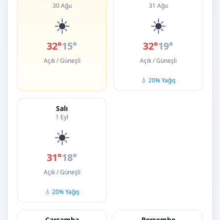
30 Ağu
31 Ağu
☀️
☀️
32°
15°
32°
19°
Açık / Güneşli
Açık / Güneşli
💧 20% Yağış
Salı
1 Eyl
☀️
31°
18°
Açık / Güneşli
💧 20% Yağış
Çarşamba
Perşembe