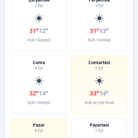
2 Eyl
3 Eyl
☀️
☀️
31°
12°
31°
13°
Açık / Güneşli
Açık / Güneşli
Cuma
Cumartesi
4 Eyl
5 Eyl
☀️
☀️
32°
14°
33°
14°
Açık / Güneşli
Açık ve Çok Sıcak
Pazar
Pazartesi
6 Eyl
7 Eyl