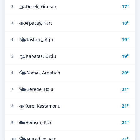
🌫️
Dereli, Giresun
17°
2
☀️
Arpaçay, Kars
18°
3
🌤️
Taşlıçay, Ağrı
19°
4
🌫️
Kabataş, Ordu
19°
5
🌤️
Damal, Ardahan
20°
6
🌤️
Gerede, Bolu
21°
7
☀️
Küre, Kastamonu
21°
8
☁️
Hemşin, Rize
21°
9
🌤️
Muradiye, Van
21°
10