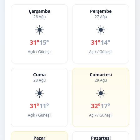
Çarşamba
Perşembe
26 Ağu
27 Ağu
☀️
☀️
31°
15°
31°
14°
Açık / Güneşli
Açık / Güneşli
Cuma
Cumartesi
28 Ağu
29 Ağu
☀️
☀️
31°
11°
32°
17°
Açık / Güneşli
Açık / Güneşli
Pazar
Pazartesi