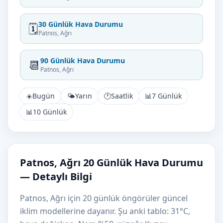
30 Günlük Hava Durumu
🗓️
Patnos, Ağrı
90 Günlük Hava Durumu
📆
Patnos, Ağrı
☀️
Bugün
🌤️
Yarın
🕐
Saatlik
📊
7 Günlük
📊
10 Günlük
Patnos, Ağrı 20 Günlük Hava Durumu
— Detaylı Bilgi
Patnos, Ağrı için 20 günlük öngörüler güncel
iklim modellerine dayanır. Şu anki tablo: 31°C,