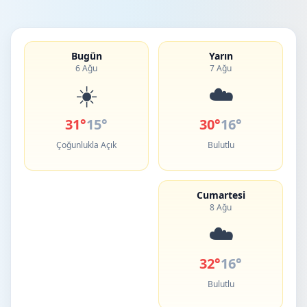
Bugün
Yarın
6 Ağu
7 Ağu
☀️
☁️
31°
15°
30°
16°
Çoğunlukla Açık
Bulutlu
Cumartesi
8 Ağu
☁️
32°
16°
Bulutlu