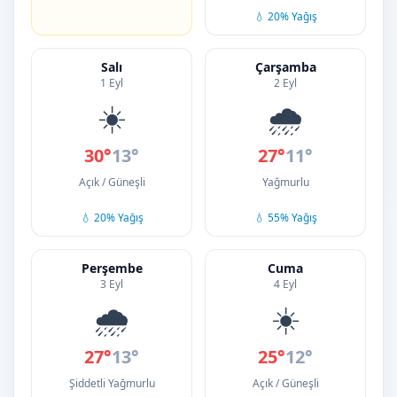
💧 20% Yağış
Salı
Çarşamba
1 Eyl
2 Eyl
☀️
🌧️
30°
13°
27°
11°
Açık / Güneşli
Yağmurlu
💧 20% Yağış
💧 55% Yağış
Perşembe
Cuma
3 Eyl
4 Eyl
🌧️
☀️
27°
13°
25°
12°
Şiddetli Yağmurlu
Açık / Güneşli