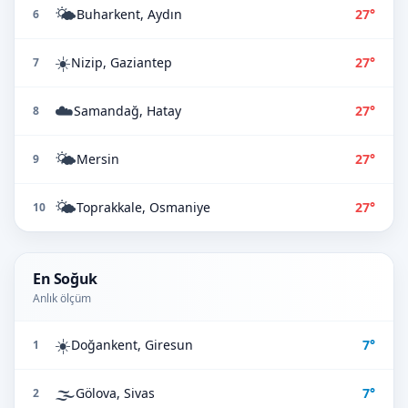
🌤️
Buharkent, Aydın
27°
6
☀️
Nizip, Gaziantep
27°
7
☁️
Samandağ, Hatay
27°
8
🌤️
Mersin
27°
9
🌤️
Toprakkale, Osmaniye
27°
10
En Soğuk
Anlık ölçüm
☀️
Doğankent, Giresun
7°
1
🌫️
Gölova, Sivas
7°
2