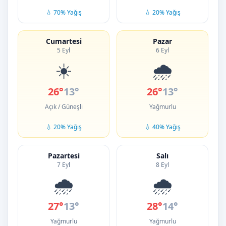
💧 70% Yağış
💧 20% Yağış
Cumartesi
Pazar
5 Eyl
6 Eyl
☀️
🌧️
26°
13°
26°
13°
Açık / Güneşli
Yağmurlu
💧 20% Yağış
💧 40% Yağış
Pazartesi
Salı
7 Eyl
8 Eyl
🌧️
🌧️
27°
13°
28°
14°
Yağmurlu
Yağmurlu