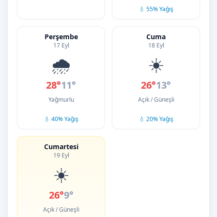
💧 55% Yağış
Perşembe
Cuma
17 Eyl
18 Eyl
🌧️
☀️
28°
11°
26°
13°
Yağmurlu
Açık / Güneşli
💧 40% Yağış
💧 20% Yağış
Cumartesi
19 Eyl
☀️
26°
9°
Açık / Güneşli