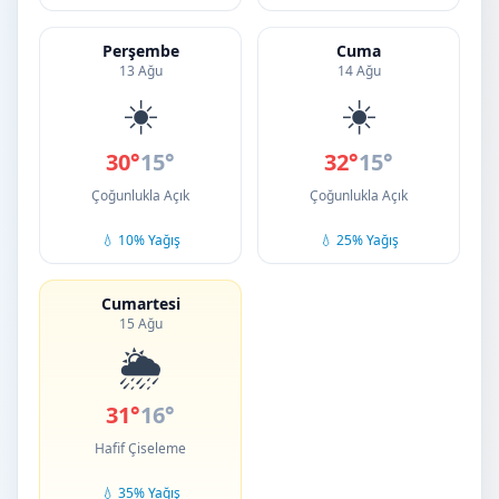
Perşembe
Cuma
13 Ağu
14 Ağu
☀️
☀️
30°
15°
32°
15°
Çoğunlukla Açık
Çoğunlukla Açık
💧 10% Yağış
💧 25% Yağış
Cumartesi
15 Ağu
🌦️
31°
16°
Hafif Çiseleme
💧 35% Yağış