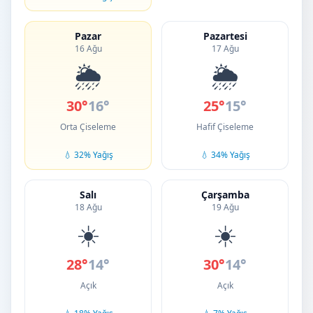
Pazar
Pazartesi
16 Ağu
17 Ağu
🌦️
🌦️
30°
16°
25°
15°
Orta Çiseleme
Hafif Çiseleme
💧 32% Yağış
💧 34% Yağış
Salı
Çarşamba
18 Ağu
19 Ağu
☀️
☀️
28°
14°
30°
14°
Açık
Açık