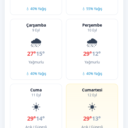
💧 40% Yağış
💧 55% Yağış
Çarşamba
Perşembe
9 Eyl
10 Eyl
🌧️
🌧️
27°
15°
29°
12°
Yağmurlu
Yağmurlu
💧 40% Yağış
💧 40% Yağış
Cuma
Cumartesi
11 Eyl
12 Eyl
☀️
☀️
29°
14°
29°
13°
Açık / Güneşli
Açık / Güneşli