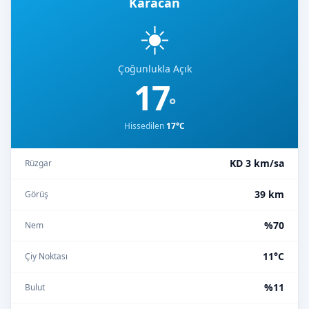
Karacan
☀️
Çoğunlukla Açık
17
°
Hissedilen
17°C
KD 3 km/sa
Rüzgar
39 km
Görüş
%70
Nem
11°C
Çiy Noktası
%11
Bulut