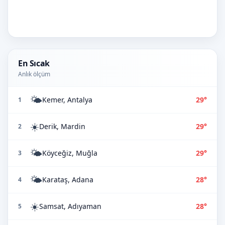
En Sıcak
Anlık ölçüm
🌤️
Kemer, Antalya
29°
1
☀️
Derik, Mardin
29°
2
🌤️
Köyceğiz, Muğla
29°
3
🌤️
Karataş, Adana
28°
4
☀️
Samsat, Adıyaman
28°
5