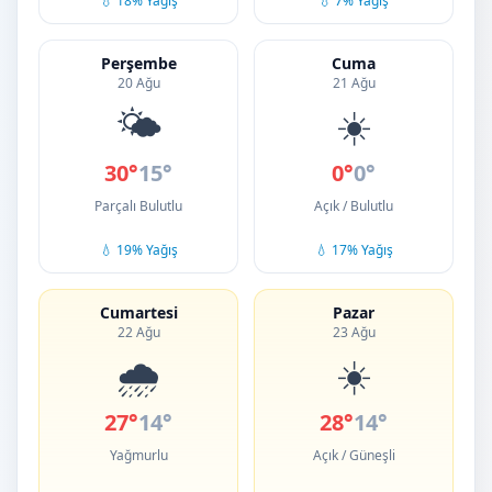
💧 18% Yağış
💧 7% Yağış
Perşembe
Cuma
20 Ağu
21 Ağu
🌤️
☀️
30°
15°
0°
0°
Parçalı Bulutlu
Açık / Bulutlu
💧 19% Yağış
💧 17% Yağış
Cumartesi
Pazar
22 Ağu
23 Ağu
🌧️
☀️
27°
14°
28°
14°
Yağmurlu
Açık / Güneşli