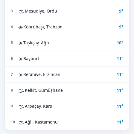
🌫️
Mesudiye, Ordu
9°
3
☀️
Köprübaşı, Trabzon
9°
4
☀️
Taşlıçay, Ağrı
10°
5
☀️
Bayburt
11°
6
☀️
Refahiye, Erzincan
11°
7
🌫️
Kelkit, Gümüşhane
11°
8
🌫️
Arpaçay, Kars
11°
9
🌫️
Ağlı, Kastamonu
11°
10