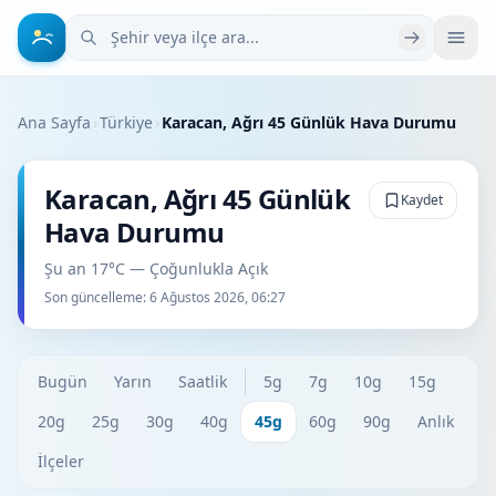
Şehir veya ilçe ara
Ana Sayfa
›
Türkiye
›
Karacan, Ağrı 45 Günlük Hava Durumu
Karacan, Ağrı 45 Günlük
Kaydet
Hava Durumu
Şu an 17°C — Çoğunlukla Açık
Son güncelleme:
6 Ağustos 2026, 06:27
Bugün
Yarın
Saatlik
5g
7g
10g
15g
20g
25g
30g
40g
45g
60g
90g
Anlık
İlçeler