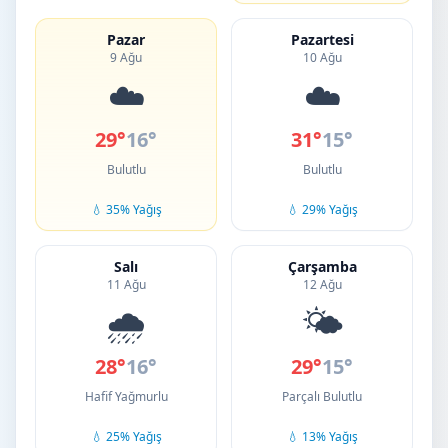
Pazar
Pazartesi
9 Ağu
10 Ağu
☁️
☁️
29°
16°
31°
15°
Bulutlu
Bulutlu
💧 35% Yağış
💧 29% Yağış
Salı
Çarşamba
11 Ağu
12 Ağu
🌧️
🌤️
28°
16°
29°
15°
Hafif Yağmurlu
Parçalı Bulutlu
💧 25% Yağış
💧 13% Yağış