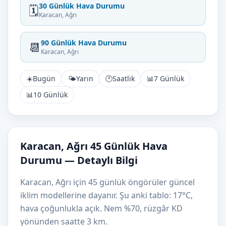
30 Günlük Hava Durumu
🗓️
Karacan, Ağrı
90 Günlük Hava Durumu
📆
Karacan, Ağrı
☀️
Bugün
🌤️
Yarın
🕐
Saatlik
📊
7 Günlük
📊
10 Günlük
Karacan, Ağrı 45 Günlük Hava
Durumu — Detaylı Bilgi
Karacan, Ağrı için 45 günlük öngörüler güncel
iklim modellerine dayanır. Şu anki tablo: 17°C,
hava çoğunlukla açık. Nem %70, rüzgâr KD
yönünden saatte 3 km.