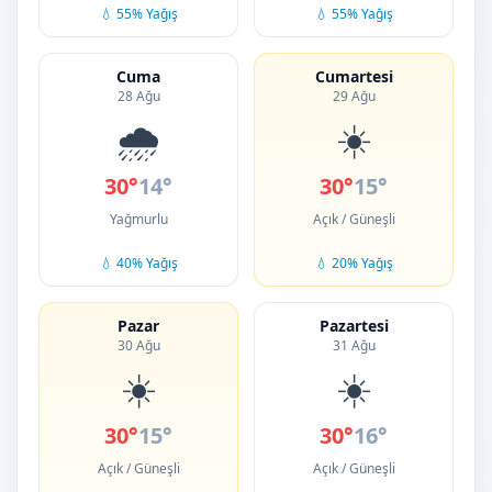
💧 55% Yağış
💧 55% Yağış
Cuma
Cumartesi
28 Ağu
29 Ağu
🌧️
☀️
30°
14°
30°
15°
Yağmurlu
Açık / Güneşli
💧 40% Yağış
💧 20% Yağış
Pazar
Pazartesi
30 Ağu
31 Ağu
☀️
☀️
30°
15°
30°
16°
Açık / Güneşli
Açık / Güneşli