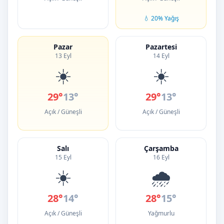
💧 20% Yağış
Pazar
Pazartesi
13 Eyl
14 Eyl
☀️
☀️
29°
13°
29°
13°
Açık / Güneşli
Açık / Güneşli
Salı
Çarşamba
15 Eyl
16 Eyl
☀️
🌧️
28°
14°
28°
15°
Açık / Güneşli
Yağmurlu