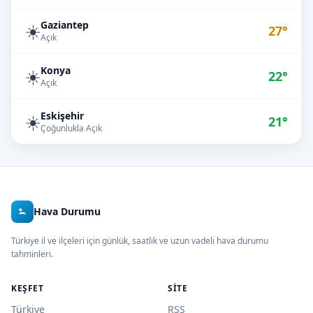
Gaziantep
☀️
27°
Açık
Konya
☀️
22°
Açık
Eskişehir
☀️
21°
Çoğunlukla Açık
Hava Durumu
Türkiye il ve ilçeleri için günlük, saatlik ve uzun vadeli hava durumu
tahminleri.
KEŞFET
SITE
Türkiye
RSS