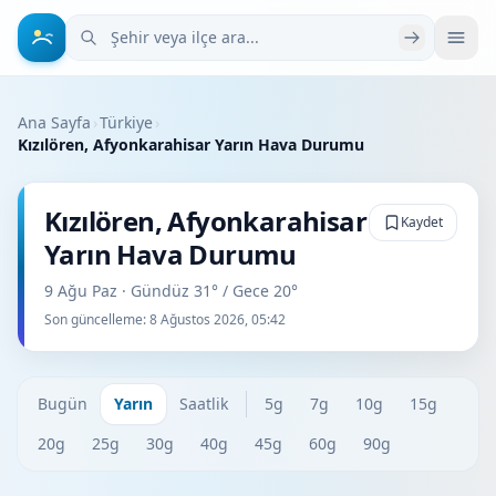
Şehir veya ilçe ara
Ana Sayfa
›
Türkiye
›
Kızılören, Afyonkarahisar Yarın Hava Durumu
Kızılören, Afyonkarahisar
Kaydet
Yarın Hava Durumu
9 Ağu Paz · Gündüz 31° / Gece 20°
Son güncelleme:
8 Ağustos 2026, 05:42
Bugün
Yarın
Saatlik
5g
7g
10g
15g
20g
25g
30g
40g
45g
60g
90g