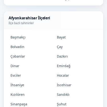
Afyonkarahisar İlçeleri
İlçe bazlı tahminler
Başmakçı
Bayat
Bolvadin
Çay
Çobanlar
Dazkırı
Dinar
Emirdağ
Evciler
Hocalar
İhsaniye
İscehisar
Kızılören
Sandıklı
Sinanpaşa
Şuhut