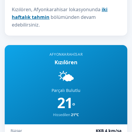
Kızılören, Afyonkarahisar lokasyonunda
iki
haftalık tahmin
bölümünden devam
edebilirsiniz.
AFYONKARAHISAR
Kızılören
🌤️
Parçalı Bulutlu
21
°
Hissedilen
21°C
KKB 4 km/sa
Rüzgar