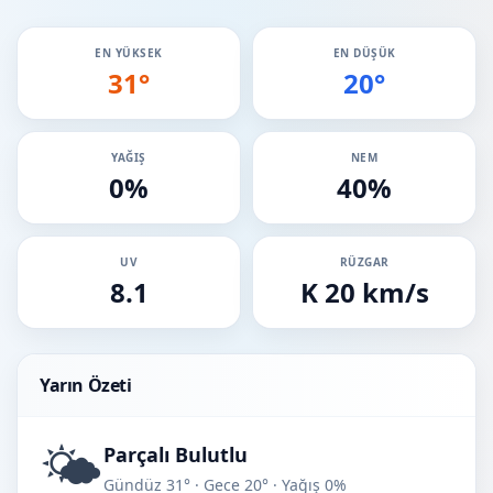
EN YÜKSEK
EN DÜŞÜK
31°
20°
YAĞIŞ
NEM
0%
40%
UV
RÜZGAR
8.1
K 20 km/s
Yarın Özeti
🌤️
Parçalı Bulutlu
Gündüz 31° · Gece 20° · Yağış 0%