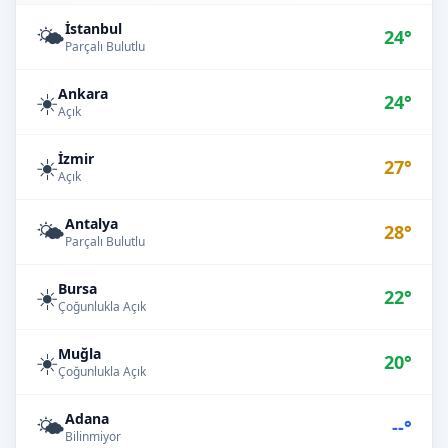
İstanbul
🌤️
24°
Parçalı Bulutlu
Ankara
☀️
24°
Açık
İzmir
☀️
27°
Açık
Antalya
🌤️
28°
Parçalı Bulutlu
Bursa
☀️
22°
Çoğunlukla Açık
Muğla
☀️
20°
Çoğunlukla Açık
Adana
🌤️
--°
Bilinmiyor