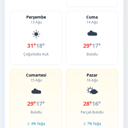
Perşembe
Cuma
13 Ağu
14 Ağu
☀️
☁️
31°
18°
29°
17°
Çoğunlukla Açık
Bulutlu
Cumartesi
Pazar
15 Ağu
16 Ağu
☁️
🌤️
29°
17°
28°
16°
Bulutlu
Parçalı Bulutlu
💧 4% Yağış
💧 7% Yağış