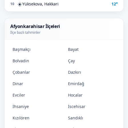
☀️
Yüksekova, Hakkari
12°
10
Afyonkarahisar İlçeleri
İlçe bazlı tahminler
Başmakçı
Bayat
Bolvadin
Çay
Çobanlar
Dazkırı
Dinar
Emirdağ
Evciler
Hocalar
İhsaniye
İscehisar
Kızılören
Sandıklı