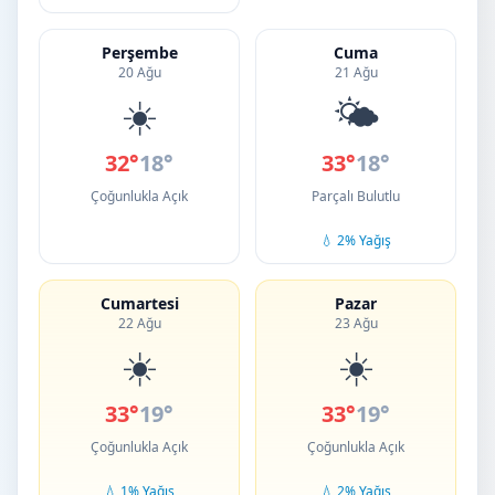
Perşembe
Cuma
20 Ağu
21 Ağu
☀️
🌤️
32°
18°
33°
18°
Çoğunlukla Açık
Parçalı Bulutlu
💧 2% Yağış
Cumartesi
Pazar
22 Ağu
23 Ağu
☀️
☀️
33°
19°
33°
19°
Çoğunlukla Açık
Çoğunlukla Açık
💧 1% Yağış
💧 2% Yağış