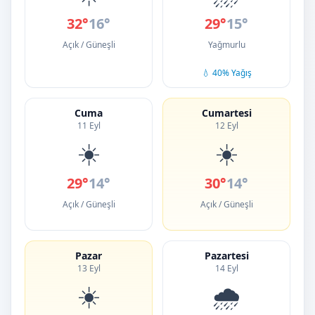
32°
16°
29°
15°
Açık / Güneşli
Yağmurlu
💧 40% Yağış
Cuma
Cumartesi
11 Eyl
12 Eyl
☀️
☀️
29°
14°
30°
14°
Açık / Güneşli
Açık / Güneşli
Pazar
Pazartesi
13 Eyl
14 Eyl
☀️
🌧️