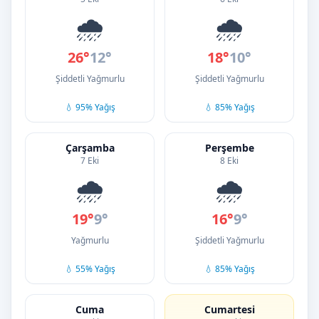
🌧️
🌧️
26°
12°
18°
10°
Şiddetli Yağmurlu
Şiddetli Yağmurlu
💧 95% Yağış
💧 85% Yağış
Çarşamba
Perşembe
7 Eki
8 Eki
🌧️
🌧️
19°
9°
16°
9°
Yağmurlu
Şiddetli Yağmurlu
💧 55% Yağış
💧 85% Yağış
Cuma
Cumartesi