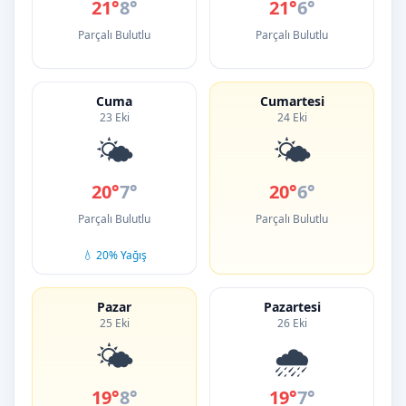
21°
8°
21°
6°
Parçalı Bulutlu
Parçalı Bulutlu
Cuma
Cumartesi
23 Eki
24 Eki
🌤️
🌤️
20°
7°
20°
6°
Parçalı Bulutlu
Parçalı Bulutlu
💧 20% Yağış
Pazar
Pazartesi
25 Eki
26 Eki
🌤️
🌧️
19°
8°
19°
7°