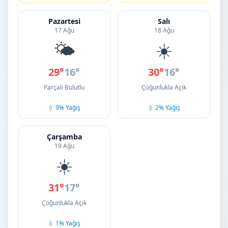
Pazartesi
Salı
17 Ağu
18 Ağu
🌤️
☀️
29°
16°
30°
16°
Parçalı Bulutlu
Çoğunlukla Açık
💧 9% Yağış
💧 2% Yağış
Çarşamba
19 Ağu
☀️
31°
17°
Çoğunlukla Açık
💧 1% Yağış