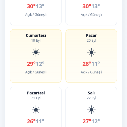
30°
13°
30°
13°
Açık / Güneşli
Açık / Güneşli
Cumartesi
Pazar
19 Eyl
20 Eyl
☀️
☀️
29°
12°
28°
11°
Açık / Güneşli
Açık / Güneşli
Pazartesi
Salı
21 Eyl
22 Eyl
☀️
☀️
26°
11°
27°
12°