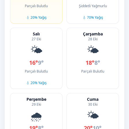
Parçalı Bulutlu
Şiddetli Yağmurlu
💧 20% Yağış
💧 70% Yağış
Salı
Çarşamba
27 Eki
28 Eki
🌤️
🌤️
16°
9°
18°
8°
Parçalı Bulutlu
Parçalı Bulutlu
💧 20% Yağış
Perşembe
Cuma
29 Eki
30 Eki
🌧️
🌤️
19°
8°
20°
10°