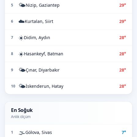
🌤️
Nizip, Gaziantep
29°
5
☁️
Kurtalan, Siirt
29°
6
☀️
Didim, Aydın
28°
7
☀️
Hasankeyf, Batman
28°
8
🌤️
Çınar, Diyarbakır
28°
9
🌤️
İskenderun, Hatay
28°
10
En Soğuk
Anlık ölçüm
🌫️
Gölova, Sivas
7°
1