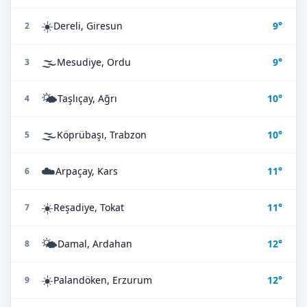
☀️
Dereli, Giresun
9°
2
🌫️
Mesudiye, Ordu
9°
3
🌤️
Taşlıçay, Ağrı
10°
4
🌫️
Köprübaşı, Trabzon
10°
5
☁️
Arpaçay, Kars
11°
6
☀️
Reşadiye, Tokat
11°
7
🌤️
Damal, Ardahan
12°
8
☀️
Palandöken, Erzurum
12°
9