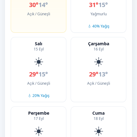
30°
14°
31°
15°
Açık / Güneşli
Yağmurlu
💧 40% Yağış
Salı
Çarşamba
15 Eyl
16 Eyl
☀️
☀️
29°
15°
29°
13°
Açık / Güneşli
Açık / Güneşli
💧 20% Yağış
Perşembe
Cuma
17 Eyl
18 Eyl
☀️
☀️