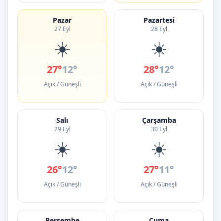
Pazar
Pazartesi
27 Eyl
28 Eyl
☀️
☀️
27°
12°
28°
12°
Açık / Güneşli
Açık / Güneşli
Salı
Çarşamba
29 Eyl
30 Eyl
☀️
☀️
26°
12°
27°
11°
Açık / Güneşli
Açık / Güneşli
Perşembe
Cuma