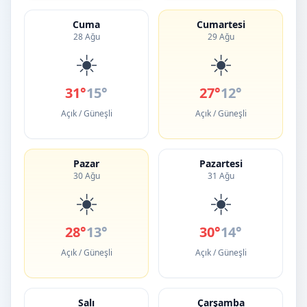
Cuma
Cumartesi
28 Ağu
29 Ağu
☀️
☀️
31°
15°
27°
12°
Açık / Güneşli
Açık / Güneşli
Pazar
Pazartesi
30 Ağu
31 Ağu
☀️
☀️
28°
13°
30°
14°
Açık / Güneşli
Açık / Güneşli
Salı
Çarşamba