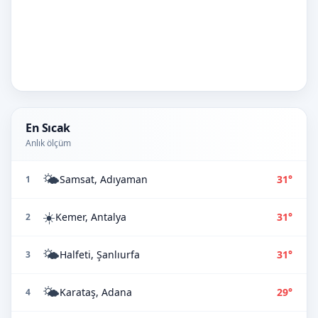
En Sıcak
Anlık ölçüm
🌤️
Samsat, Adıyaman
31°
1
☀️
Kemer, Antalya
31°
2
🌤️
Halfeti, Şanlıurfa
31°
3
🌤️
Karataş, Adana
29°
4