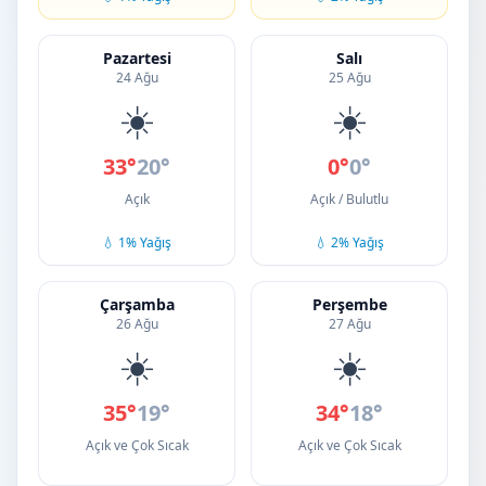
Pazartesi
Salı
24 Ağu
25 Ağu
☀️
☀️
33°
20°
0°
0°
Açık
Açık / Bulutlu
💧 1% Yağış
💧 2% Yağış
Çarşamba
Perşembe
26 Ağu
27 Ağu
☀️
☀️
35°
19°
34°
18°
Açık ve Çok Sıcak
Açık ve Çok Sıcak