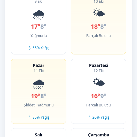
9 Eki
10 Eki
🌧️
🌤️
17°
8°
18°
8°
Yağmurlu
Parçalı Bulutlu
💧 55% Yağış
Pazar
Pazartesi
11 Eki
12 Eki
🌧️
🌤️
19°
8°
16°
9°
Şiddetli Yağmurlu
Parçalı Bulutlu
💧 85% Yağış
💧 20% Yağış
Salı
Çarşamba