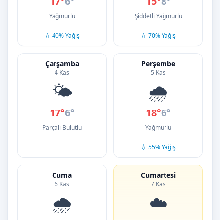
17°
6°
15°
8°
Yağmurlu
Şiddetli Yağmurlu
💧 40% Yağış
💧 70% Yağış
Çarşamba
Perşembe
4 Kas
5 Kas
🌤️
🌧️
17°
6°
18°
6°
Parçalı Bulutlu
Yağmurlu
💧 55% Yağış
Cuma
Cumartesi
6 Kas
7 Kas
🌧️
☁️