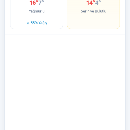
16°
7°
14°
4°
Yağmurlu
Serin ve Bulutlu
💧 55% Yağış