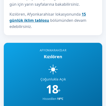
gün için yarın sayfalarına bakabilirsiniz.
Kızılören, Afyonkarahisar lokasyonunda
15
günlük iklim tablosu
bölümünden devam
edebilirsiniz.
AFYONKARAHISAR
Kızılören
☀️
Çoğunlukla Açık
18
°
Hissedilen
19°C