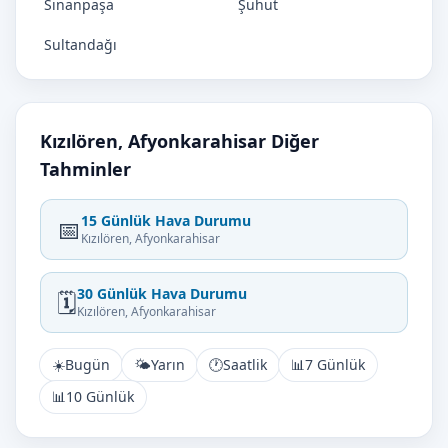
Sinanpaşa
Şuhut
Sultandağı
Kızılören, Afyonkarahisar Diğer
Tahminler
15 Günlük Hava Durumu
📅
Kızılören, Afyonkarahisar
30 Günlük Hava Durumu
🗓️
Kızılören, Afyonkarahisar
☀️
Bugün
🌤️
Yarın
🕐
Saatlik
📊
7 Günlük
📊
10 Günlük