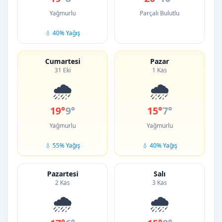
Yağmurlu
Parçalı Bulutlu
💧 40% Yağış
Cumartesi
Pazar
31 Eki
1 Kas
🌧️
🌧️
19°
9°
15°
7°
Yağmurlu
Yağmurlu
💧 55% Yağış
💧 40% Yağış
Pazartesi
Salı
2 Kas
3 Kas
🌧️
🌧️