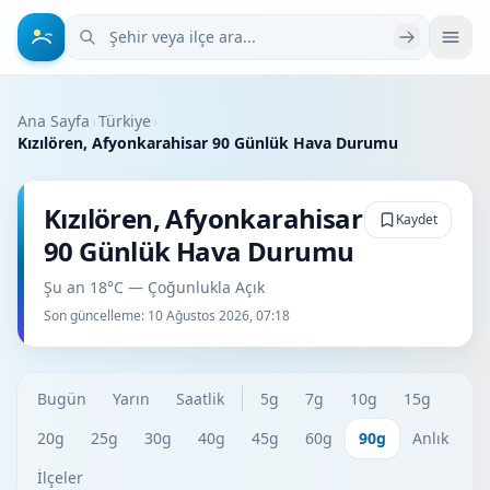
Şehir veya ilçe ara
Ana Sayfa
›
Türkiye
›
Kızılören, Afyonkarahisar 90 Günlük Hava Durumu
Kızılören, Afyonkarahisar
Kaydet
90 Günlük Hava Durumu
Şu an 18°C — Çoğunlukla Açık
Son güncelleme:
10 Ağustos 2026, 07:18
Bugün
Yarın
Saatlik
5g
7g
10g
15g
20g
25g
30g
40g
45g
60g
90g
Anlık
İlçeler