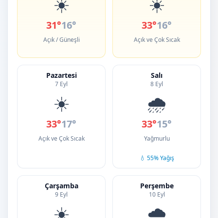
☀️
☀️
31°
16°
33°
16°
Açık / Güneşli
Açık ve Çok Sıcak
Pazartesi
Salı
7 Eyl
8 Eyl
☀️
🌧️
33°
17°
33°
15°
Açık ve Çok Sıcak
Yağmurlu
💧 55% Yağış
Çarşamba
Perşembe
9 Eyl
10 Eyl
☀️
🌧️