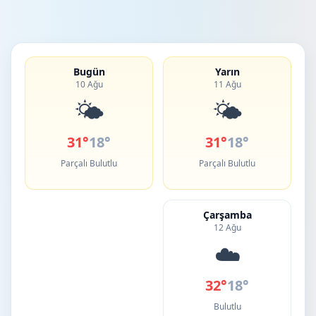
Bugün
Yarın
10 Ağu
11 Ağu
🌤️
🌤️
31°
18°
31°
18°
Parçalı Bulutlu
Parçalı Bulutlu
Çarşamba
12 Ağu
☁️
32°
18°
Bulutlu