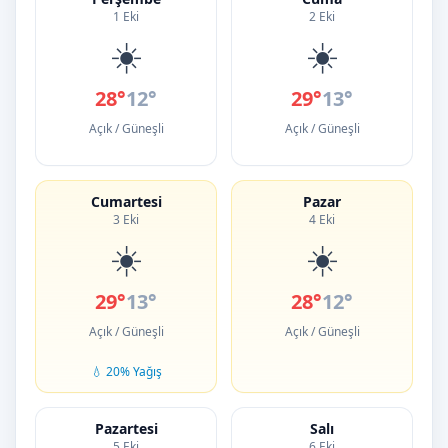
1 Eki
2 Eki
☀️
☀️
28°
12°
29°
13°
Açık / Güneşli
Açık / Güneşli
Cumartesi
Pazar
3 Eki
4 Eki
☀️
☀️
29°
13°
28°
12°
Açık / Güneşli
Açık / Güneşli
💧 20% Yağış
Pazartesi
Salı
5 Eki
6 Eki