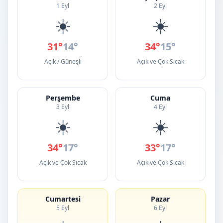
1 Eyl
2 Eyl
☀️
☀️
31°
14°
34°
15°
Açık / Güneşli
Açık ve Çok Sıcak
Perşembe
Cuma
3 Eyl
4 Eyl
☀️
☀️
34°
17°
33°
17°
Açık ve Çok Sıcak
Açık ve Çok Sıcak
Cumartesi
Pazar
5 Eyl
6 Eyl