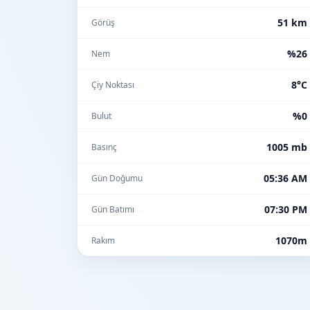
51 km
Görüş
%26
Nem
8°C
Çiy Noktası
%0
Bulut
1005 mb
Basınç
05:36 AM
Gün Doğumu
07:30 PM
Gün Batımı
1070m
Rakım