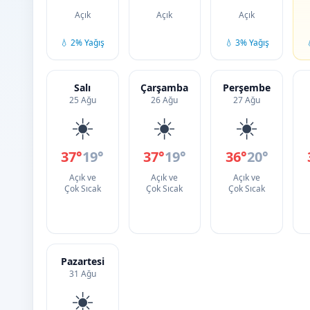
Açık
Açık
Açık
💧 2% Yağış
💧 3% Yağış
Salı
Çarşamba
Perşembe
25 Ağu
26 Ağu
27 Ağu
☀️
☀️
☀️
37°
19°
37°
19°
36°
20°
Açık ve
Açık ve
Açık ve
Çok Sıcak
Çok Sıcak
Çok Sıcak
Pazartesi
31 Ağu
☀️