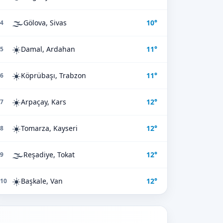
🌫️
Gölova, Sivas
10°
4
☀️
Damal, Ardahan
11°
5
☀️
Köprübaşı, Trabzon
11°
6
☀️
Arpaçay, Kars
12°
7
☀️
Tomarza, Kayseri
12°
8
🌫️
Reşadiye, Tokat
12°
9
☀️
Başkale, Van
12°
10