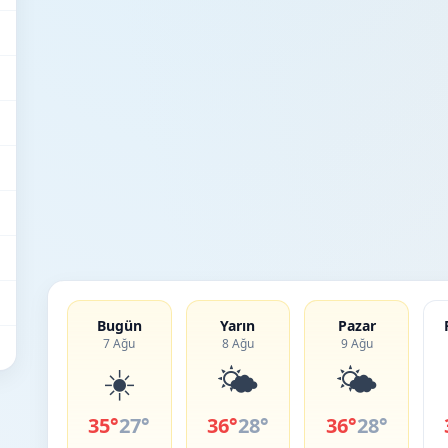
Bugün
Yarın
Pazar
7 Ağu
8 Ağu
9 Ağu
☀️
🌤️
🌤️
35°
27°
36°
28°
36°
28°