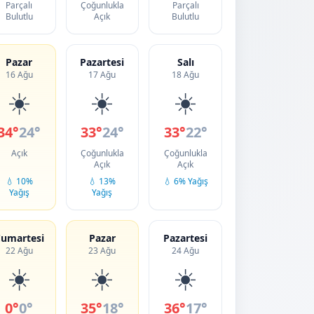
Parçalı
Çoğunlukla
Parçalı
Bulutlu
Açık
Bulutlu
Pazar
Pazartesi
Salı
16 Ağu
17 Ağu
18 Ağu
☀️
☀️
☀️
34°
24°
33°
24°
33°
22°
Açık
Çoğunlukla
Çoğunlukla
Açık
Açık
💧 10%
💧 13%
💧 6% Yağış
Yağış
Yağış
umartesi
Pazar
Pazartesi
22 Ağu
23 Ağu
24 Ağu
☀️
☀️
☀️
0°
0°
35°
18°
36°
17°