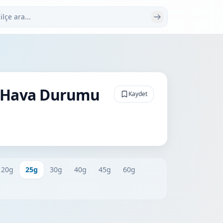
 ara
k Hava Durumu
Kaydet
20g
25g
30g
40g
45g
60g