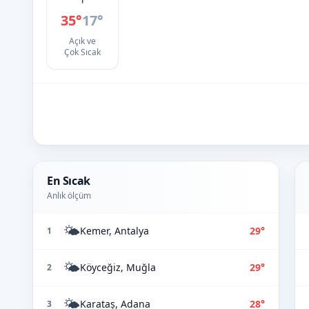
35°
17°
Açık ve
Çok Sıcak
En Sıcak
Anlık ölçüm
🌤️
Kemer, Antalya
29°
1
🌤️
Köyceğiz, Muğla
29°
2
🌤️
Karataş, Adana
28°
3