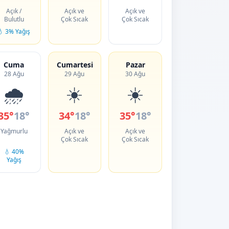
Açık /
Açık ve
Açık ve
Bulutlu
Çok Sıcak
Çok Sıcak
💧 3% Yağış
Cuma
Cumartesi
Pazar
28 Ağu
29 Ağu
30 Ağu
🌧️
☀️
☀️
35°
18°
34°
18°
35°
18°
Yağmurlu
Açık ve
Açık ve
Çok Sıcak
Çok Sıcak
💧 40%
Yağış