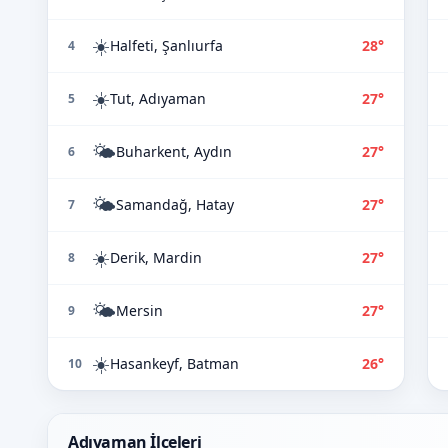
☀️
Halfeti, Şanlıurfa
28°
4
☀️
Tut, Adıyaman
27°
5
🌤️
Buharkent, Aydın
27°
6
🌤️
Samandağ, Hatay
27°
7
☀️
Derik, Mardin
27°
8
🌤️
Mersin
27°
9
☀️
Hasankeyf, Batman
26°
10
Adıyaman İlçeleri