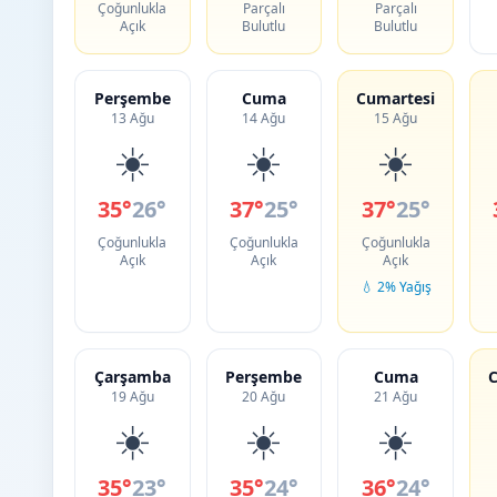
Çoğunlukla
Parçalı
Parçalı
Açık
Bulutlu
Bulutlu
Perşembe
Cuma
Cumartesi
13 Ağu
14 Ağu
15 Ağu
☀️
☀️
☀️
35°
26°
37°
25°
37°
25°
Çoğunlukla
Çoğunlukla
Çoğunlukla
Açık
Açık
Açık
💧 2% Yağış
Çarşamba
Perşembe
Cuma
C
19 Ağu
20 Ağu
21 Ağu
☀️
☀️
☀️
35°
23°
35°
24°
36°
24°