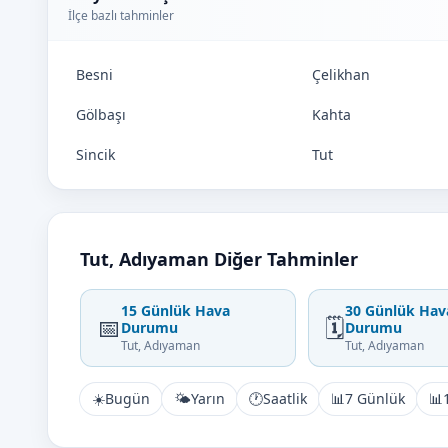
İlçe bazlı tahminler
Besni
Çelikhan
Gölbaşı
Kahta
Sincik
Tut
Tut, Adıyaman Diğer Tahminler
15 Günlük Hava
30 Günlük Hav
📅
🗓️
Durumu
Durumu
Tut, Adıyaman
Tut, Adıyaman
☀️
Bugün
🌤️
Yarın
🕐
Saatlik
📊
7 Günlük
📊