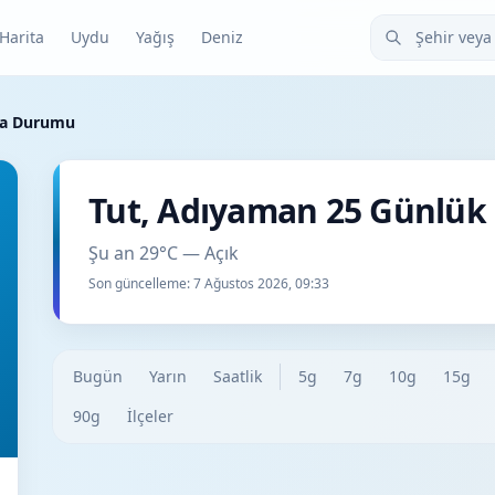
Şehir veya ilçe
Harita
Uydu
Yağış
Deniz
va Durumu
Tut, Adıyaman 25 Günlü
Şu an 29°C — Açık
Son güncelleme:
7 Ağustos 2026, 09:33
Bugün
Yarın
Saatlik
5g
7g
10g
15g
90g
İlçeler