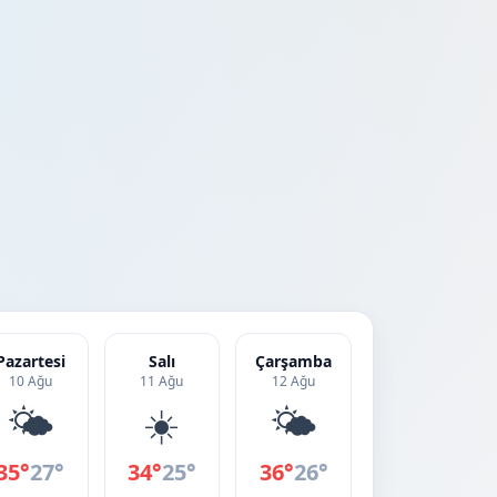
Pazartesi
Salı
Çarşamba
10 Ağu
11 Ağu
12 Ağu
🌤️
☀️
🌤️
35°
27°
34°
25°
36°
26°