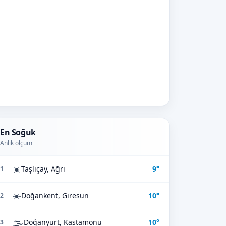
En Soğuk
Anlık ölçüm
☀️
Taşlıçay, Ağrı
9°
1
☀️
Doğankent, Giresun
10°
2
🌫️
Doğanyurt, Kastamonu
10°
3