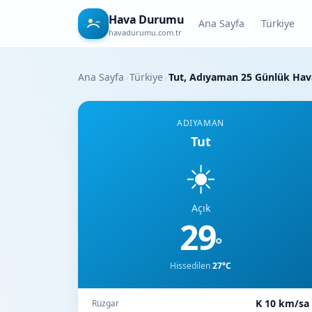
Hava Durumu
Ana Sayfa
Türkiye
havadurumu.com.tr
Ana Sayfa
›
Türkiye
›
Tut, Adıyaman 25 Günlük Ha
ADIYAMAN
Tut
☀️
Açık
29
°
Hissedilen
27°C
K 10 km/sa
Rüzgar