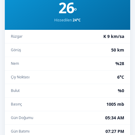
26
°
Hissedilen
24°C
K 9 km/sa
Rüzgar
50 km
Görüş
%28
Nem
6°C
Çiy Noktası
%0
Bulut
1005 mb
Basınç
05:34 AM
Gün Doğumu
07:27 PM
Gün Batımı