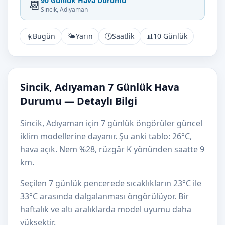
90 Günlük Hava Durumu
📆
Sincik, Adıyaman
☀️
Bugün
🌤️
Yarın
🕐
Saatlik
📊
10 Günlük
Sincik, Adıyaman 7 Günlük Hava
Durumu — Detaylı Bilgi
Sincik, Adıyaman için 7 günlük öngörüler güncel
iklim modellerine dayanır. Şu anki tablo: 26°C,
hava açık. Nem %28, rüzgâr K yönünden saatte 9
km.
Seçilen 7 günlük pencerede sıcaklıkların 23°C ile
33°C arasında dalgalanması öngörülüyor. Bir
haftalık ve altı aralıklarda model uyumu daha
yüksektir.