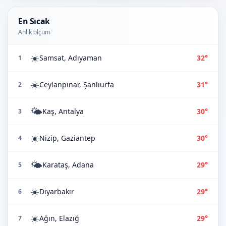
En Sıcak
Anlık ölçüm
☀️
Samsat, Adıyaman
32°
1
☀️
Ceylanpınar, Şanlıurfa
31°
2
🌤️
Kaş, Antalya
30°
3
☀️
Nizip, Gaziantep
30°
4
🌤️
Karataş, Adana
29°
5
☀️
Diyarbakır
29°
6
☀️
Ağın, Elazığ
29°
7