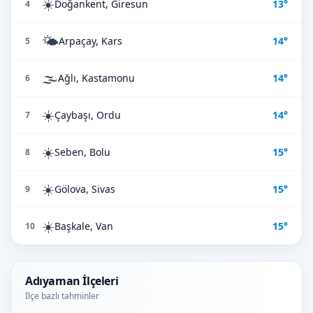
☀️
Doğankent, Giresun
13°
4
🌤️
Arpaçay, Kars
14°
5
🌫️
Ağlı, Kastamonu
14°
6
☀️
Çaybaşı, Ordu
14°
7
☀️
Seben, Bolu
15°
8
☀️
Gölova, Sivas
15°
9
☀️
Başkale, Van
15°
10
Adıyaman İlçeleri
İlçe bazlı tahminler