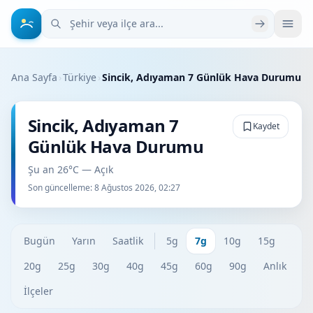
Şehir veya ilçe ara
Ana Sayfa
›
Türkiye
›
Sincik, Adıyaman 7 Günlük Hava Durumu
Sincik, Adıyaman 7
Kaydet
Günlük Hava Durumu
Şu an 26°C — Açık
Son güncelleme:
8 Ağustos 2026, 02:27
Bugün
Yarın
Saatlik
5g
7g
10g
15g
20g
25g
30g
40g
45g
60g
90g
Anlık
İlçeler