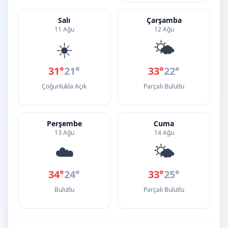
Salı
Çarşamba
11 Ağu
12 Ağu
☀️
🌤️
31°
21°
33°
22°
Çoğunlukla Açık
Parçalı Bulutlu
Perşembe
Cuma
13 Ağu
14 Ağu
☁️
🌤️
34°
24°
33°
25°
Bulutlu
Parçalı Bulutlu