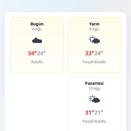
Bugün
Yarın
8 Ağu
9 Ağu
☁️
🌤️
34°
24°
33°
24°
Bulutlu
Parçalı Bulutlu
Pazartesi
10 Ağu
🌤️
31°
21°
Parçalı Bulutlu