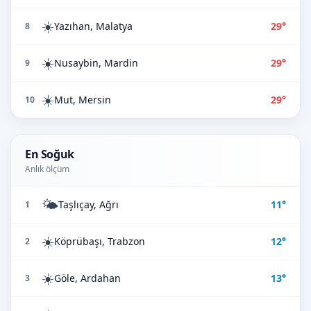
☀️
Yazıhan, Malatya
29°
8
☀️
Nusaybin, Mardin
29°
9
☀️
Mut, Mersin
29°
10
En Soğuk
Anlık ölçüm
🌤️
Taşlıçay, Ağrı
11°
1
☀️
Köprübaşı, Trabzon
12°
2
☀️
Göle, Ardahan
13°
3