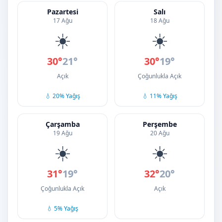
Pazartesi
Salı
17 Ağu
18 Ağu
☀️
☀️
30°
21°
30°
19°
Açık
Çoğunlukla Açık
💧 20% Yağış
💧 11% Yağış
Çarşamba
Perşembe
19 Ağu
20 Ağu
☀️
☀️
31°
19°
32°
20°
Çoğunlukla Açık
Açık
💧 5% Yağış