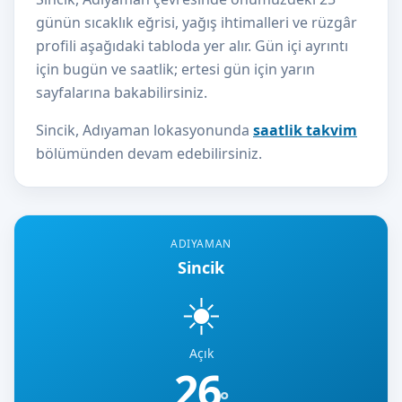
günün sıcaklık eğrisi, yağış ihtimalleri ve rüzgâr
profili aşağıdaki tabloda yer alır. Gün içi ayrıntı
için bugün ve saatlik; ertesi gün için yarın
sayfalarına bakabilirsiniz.
Sincik, Adıyaman lokasyonunda
saatlik takvim
bölümünden devam edebilirsiniz.
ADIYAMAN
Sincik
☀️
Açık
26
°