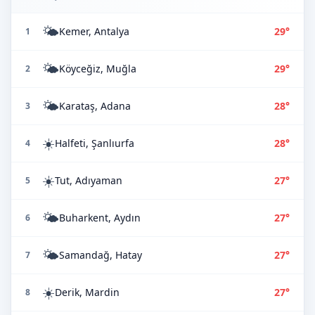
🌤️
Kemer, Antalya
29°
1
🌤️
Köyceğiz, Muğla
29°
2
🌤️
Karataş, Adana
28°
3
☀️
Halfeti, Şanlıurfa
28°
4
☀️
Tut, Adıyaman
27°
5
🌤️
Buharkent, Aydın
27°
6
🌤️
Samandağ, Hatay
27°
7
☀️
Derik, Mardin
27°
8