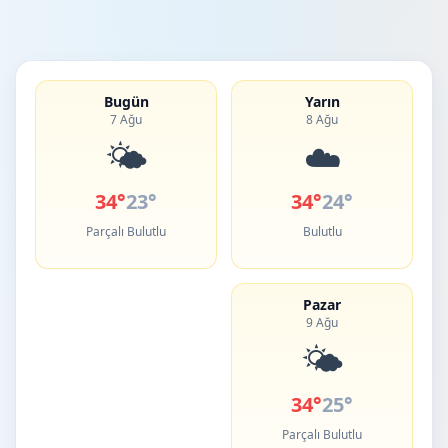
Bugün
Yarın
7 Ağu
8 Ağu
🌤️
☁️
34°
23°
34°
24°
Parçalı Bulutlu
Bulutlu
Pazar
9 Ağu
🌤️
34°
25°
Parçalı Bulutlu