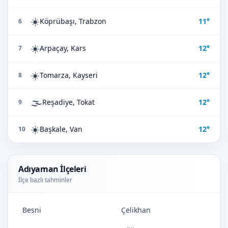
☀️
Köprübaşı, Trabzon
11°
6
☀️
Arpaçay, Kars
12°
7
☀️
Tomarza, Kayseri
12°
8
🌫️
Reşadiye, Tokat
12°
9
☀️
Başkale, Van
12°
10
Adıyaman İlçeleri
İlçe bazlı tahminler
Besni
Çelikhan