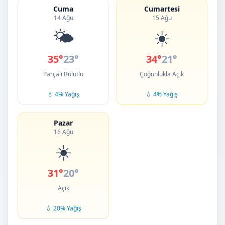
Cuma
Cumartesi
14 Ağu
15 Ağu
🌤️
☀️
35°
23°
34°
21°
Parçalı Bulutlu
Çoğunlukla Açık
💧 4% Yağış
💧 4% Yağış
Pazar
16 Ağu
☀️
31°
20°
Açık
💧 20% Yağış