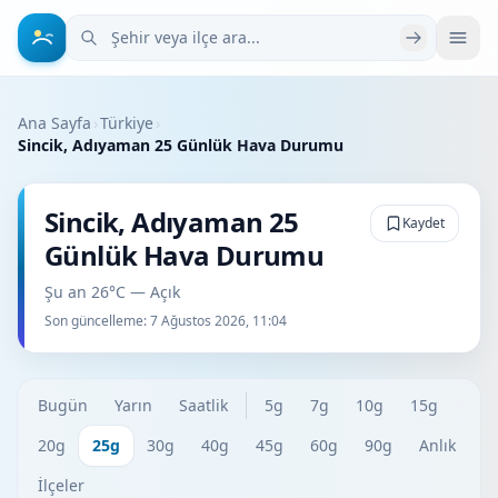
Şehir veya ilçe ara
Ana Sayfa
›
Türkiye
›
Sincik, Adıyaman 25 Günlük Hava Durumu
Sincik, Adıyaman 25
Kaydet
Günlük Hava Durumu
Şu an 26°C — Açık
Son güncelleme:
7 Ağustos 2026, 11:04
Bugün
Yarın
Saatlik
5g
7g
10g
15g
20g
25g
30g
40g
45g
60g
90g
Anlık
İlçeler