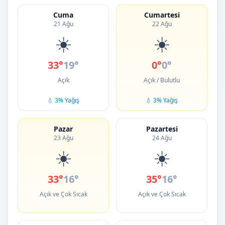
Cuma
Cumartesi
21 Ağu
22 Ağu
☀️
☀️
33°
19°
0°
0°
Açık
Açık / Bulutlu
💧 3% Yağış
💧 3% Yağış
Pazar
Pazartesi
23 Ağu
24 Ağu
☀️
☀️
33°
16°
35°
16°
Açık ve Çok Sıcak
Açık ve Çok Sıcak