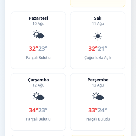
Pazartesi
Salı
10 Ağu
11 Ağu
🌤️
☀️
32°
23°
32°
21°
Parçalı Bulutlu
Çoğunlukla Açık
Çarşamba
Perşembe
12 Ağu
13 Ağu
🌤️
🌤️
34°
23°
33°
24°
Parçalı Bulutlu
Parçalı Bulutlu