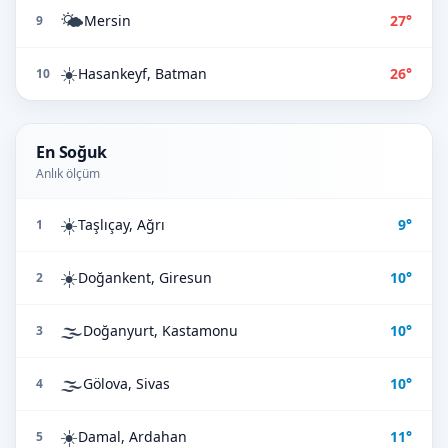
🌤️
Mersin
27°
9
☀️
Hasankeyf, Batman
26°
10
En Soğuk
Anlık ölçüm
☀️
Taşlıçay, Ağrı
9°
1
☀️
Doğankent, Giresun
10°
2
🌫️
Doğanyurt, Kastamonu
10°
3
🌫️
Gölova, Sivas
10°
4
☀️
Damal, Ardahan
11°
5