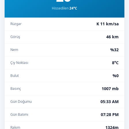
Hissedilen
24°C
K 11 km/sa
Rüzgar
46 km
Görüş
%32
Nem
8°C
Çiy Noktası
%0
Bulut
1007 mb
Basınç
05:33 AM
Gün Doğumu
07:28 PM
Gün Batımı
1324m
Rakım