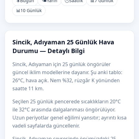
☀️
Bugün
🌤️
Yarın
🕐
Saatlik
📊
7 Günlük
📊
10 Günlük
Sincik, Adıyaman 25 Günlük Hava
Durumu — Detaylı Bilgi
Sincik, Adıyaman için 25 günlük öngörüler
güncel iklim modellerine dayanır. Şu anki tablo:
26°C, hava açık. Nem %32, rüzgâr K yönünden
saatte 11 km.
Seçilen 25 günlük pencerede sıcaklıkların 20°C
ile 32°C arasında dalgalanması öngörülüyor.
Uzun periyotlar genel eğilimi yansıtır; ayrıntı kısa
vadeli sayfalarda güncellenir.
Sincik, Adıyaman çevresinde önümüzdeki 25