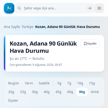
Şehir veya ilçe ara
Ana Sayfa
›
Türkiye
›
Kozan, Adana 90 Günlük Hava Durumu
Kozan, Adana 90 Günlük
Kaydet
Hava Durumu
Şu an 27°C — Bulutlu
Son güncelleme:
9 Ağustos 2026, 00:47
Bugün
Yarın
Saatlik
5g
7g
10g
15g
20g
25g
30g
40g
45g
60g
90g
Anlık
İlçeler