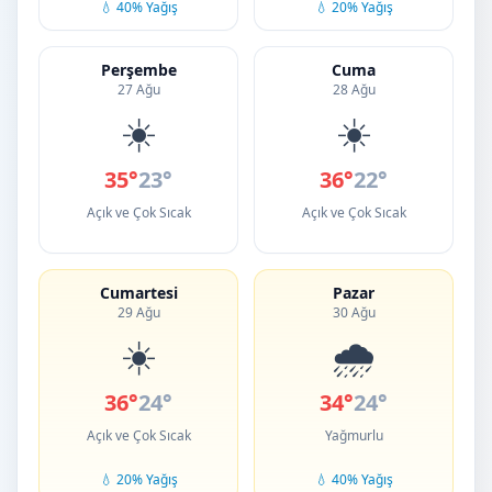
💧 40% Yağış
💧 20% Yağış
Perşembe
Cuma
27 Ağu
28 Ağu
☀️
☀️
35°
23°
36°
22°
Açık ve Çok Sıcak
Açık ve Çok Sıcak
Cumartesi
Pazar
29 Ağu
30 Ağu
☀️
🌧️
36°
24°
34°
24°
Açık ve Çok Sıcak
Yağmurlu
💧 20% Yağış
💧 40% Yağış