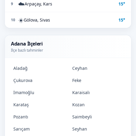
☁️
Arpaçay, Kars
15°
9
☀️
Gölova, Sivas
15°
10
Adana İlçeleri
İlçe bazlı tahminler
Aladağ
Ceyhan
Çukurova
Feke
İmamoğlu
Karaisalı
Karataş
Kozan
Pozantı
Saimbeyli
Sarıçam
Seyhan