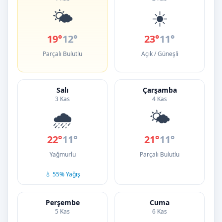
🌤️
☀️
19°
12°
23°
11°
Parçalı Bulutlu
Açık / Güneşli
Salı
Çarşamba
3 Kas
4 Kas
🌧️
🌤️
22°
11°
21°
11°
Yağmurlu
Parçalı Bulutlu
💧 55% Yağış
Perşembe
Cuma
5 Kas
6 Kas