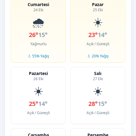
Cumartesi
Pazar
24 Eki
25 Eki
🌧️
☀️
26°
15°
23°
14°
Yağmurlu
Açık / Güneşli
💧 55% Yağış
💧 20% Yağış
Pazartesi
Salı
26 Eki
27 Eki
☀️
☀️
25°
14°
28°
15°
Açık / Güneşli
Açık / Güneşli
Çarşamba
Perşembe