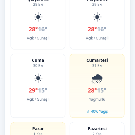
28 Eki
29 Eki
☀️
☀️
28°
16°
28°
16°
Açık / Güneşli
Açık / Güneşli
Cuma
Cumartesi
30 Eki
31 Eki
☀️
🌧️
29°
15°
28°
15°
Açık / Güneşli
Yağmurlu
💧 40% Yağış
Pazar
Pazartesi
1 Kas
2 Kas