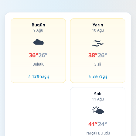
Bugün
Yarın
9 Ağu
10 Ağu
☁️
🌫️
36°
26°
38°
26°
Bulutlu
Sisli
💧 13% Yağış
💧 3% Yağış
Salı
11 Ağu
🌤️
41°
24°
Parçalı Bulutlu