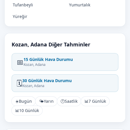
Tufanbeyli
Yumurtalık
Yüreğir
Kozan, Adana Diğer Tahminler
15 Günlük Hava Durumu
📅
Kozan, Adana
30 Günlük Hava Durumu
🗓️
Kozan, Adana
☀️
Bugün
🌤️
Yarın
🕐
Saatlik
📊
7 Günlük
📊
10 Günlük