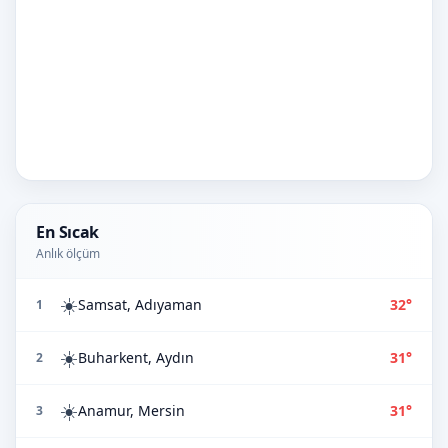
En Sıcak
Anlık ölçüm
☀️
Samsat, Adıyaman
32°
1
☀️
Buharkent, Aydın
31°
2
☀️
Anamur, Mersin
31°
3