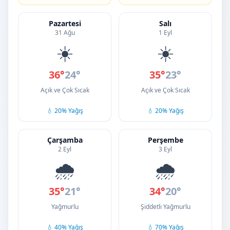
Pazartesi
Salı
31 Ağu
1 Eyl
☀️
☀️
36°
24°
35°
23°
Açık ve Çok Sıcak
Açık ve Çok Sıcak
💧 20% Yağış
💧 20% Yağış
Çarşamba
Perşembe
2 Eyl
3 Eyl
🌧️
🌧️
35°
21°
34°
20°
Yağmurlu
Şiddetli Yağmurlu
💧 40% Yağış
💧 70% Yağış