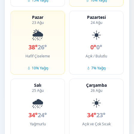
💧 15% Yağış
💧 10% Yağış
Pazar
Pazartesi
23 Ağu
24 Ağu
🌦️
☀️
38°
26°
0°
0°
Hafif Çiseleme
Açık / Bulutlu
💧 10% Yağış
💧 7% Yağış
Salı
Çarşamba
25 Ağu
26 Ağu
🌧️
☀️
34°
24°
34°
23°
Yağmurlu
Açık ve Çok Sıcak