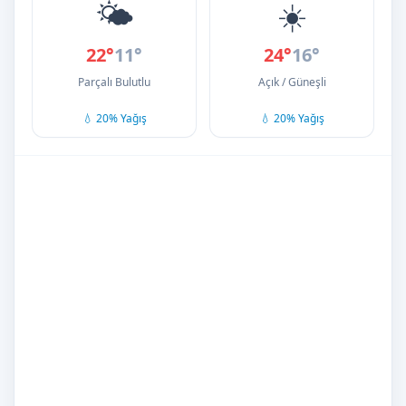
🌤️
☀️
22°
11°
24°
16°
Parçalı Bulutlu
Açık / Güneşli
💧 20% Yağış
💧 20% Yağış