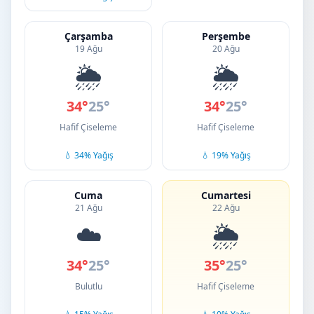
Çarşamba
Perşembe
19 Ağu
20 Ağu
🌦️
🌦️
34°
25°
34°
25°
Hafif Çiseleme
Hafif Çiseleme
💧 34% Yağış
💧 19% Yağış
Cuma
Cumartesi
21 Ağu
22 Ağu
☁️
🌦️
34°
25°
35°
25°
Bulutlu
Hafif Çiseleme