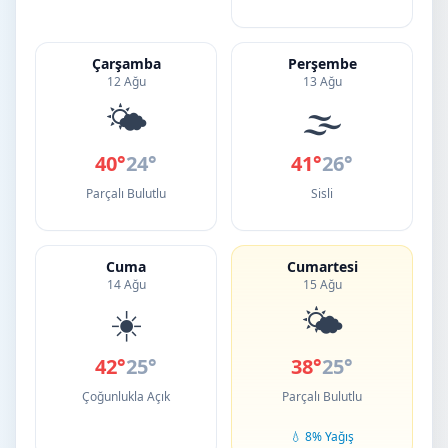
Çarşamba
Perşembe
12 Ağu
13 Ağu
🌤️
🌫️
40°
24°
41°
26°
Parçalı Bulutlu
Sisli
Cuma
Cumartesi
14 Ağu
15 Ağu
☀️
🌤️
42°
25°
38°
25°
Çoğunlukla Açık
Parçalı Bulutlu
💧 8% Yağış