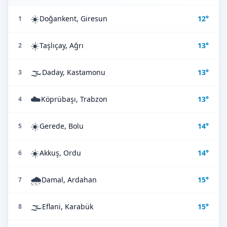
☀️
Doğankent, Giresun
12°
1
☀️
Taşlıçay, Ağrı
13°
2
🌫️
Daday, Kastamonu
13°
3
☁️
Köprübaşı, Trabzon
13°
4
☀️
Gerede, Bolu
14°
5
☀️
Akkuş, Ordu
14°
6
🌧️
Damal, Ardahan
15°
7
🌫️
Eflani, Karabük
15°
8