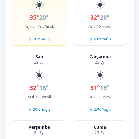
☀️
☀️
35°
20°
32°
20°
Açık ve Çok Sıcak
Açık / Güneşli
💧 20% Yağış
💧 20% Yağış
Salı
Çarşamba
22 Eyl
23 Eyl
☀️
☀️
32°
18°
31°
19°
Açık / Güneşli
Açık / Güneşli
💧 20% Yağış
💧 20% Yağış
Perşembe
Cuma
24 Eyl
25 Eyl