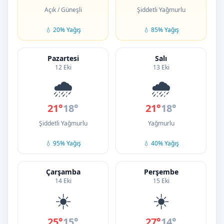
Açık / Güneşli
Şiddetli Yağmurlu
💧 20% Yağış
💧 85% Yağış
Pazartesi
Salı
12 Eki
13 Eki
🌧️
🌧️
21°
18°
21°
18°
Şiddetli Yağmurlu
Yağmurlu
💧 95% Yağış
💧 40% Yağış
Çarşamba
Perşembe
14 Eki
15 Eki
☀️
☀️
25°
15°
27°
14°