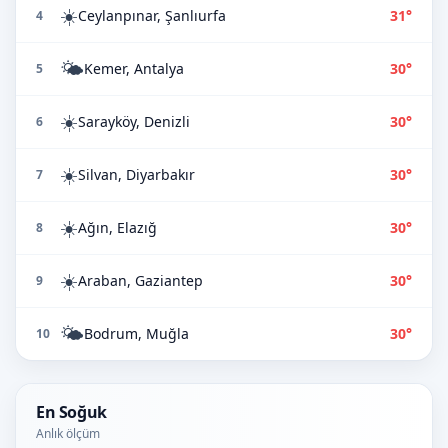
☀️
Ceylanpınar, Şanlıurfa
31°
4
🌤️
Kemer, Antalya
30°
5
☀️
Sarayköy, Denizli
30°
6
☀️
Silvan, Diyarbakır
30°
7
☀️
Ağın, Elazığ
30°
8
☀️
Araban, Gaziantep
30°
9
🌤️
Bodrum, Muğla
30°
10
En Soğuk
Anlık ölçüm