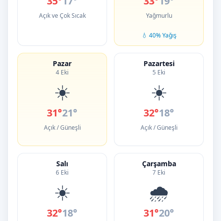
35°
17°
33°
19°
Açık ve Çok Sıcak
Yağmurlu
💧 40% Yağış
Pazar
Pazartesi
4 Eki
5 Eki
☀️
☀️
31°
21°
32°
18°
Açık / Güneşli
Açık / Güneşli
Salı
Çarşamba
6 Eki
7 Eki
☀️
🌧️
32°
18°
31°
20°