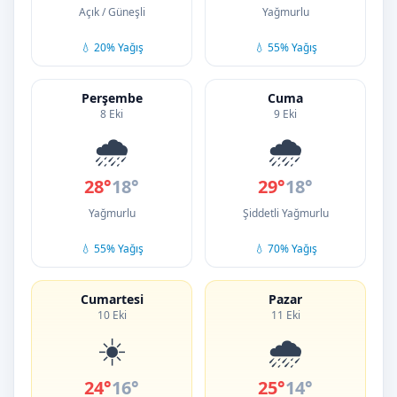
Açık / Güneşli
Yağmurlu
💧 20% Yağış
💧 55% Yağış
Perşembe
Cuma
8 Eki
9 Eki
🌧️
🌧️
28°
18°
29°
18°
Yağmurlu
Şiddetli Yağmurlu
💧 55% Yağış
💧 70% Yağış
Cumartesi
Pazar
10 Eki
11 Eki
☀️
🌧️
24°
16°
25°
14°