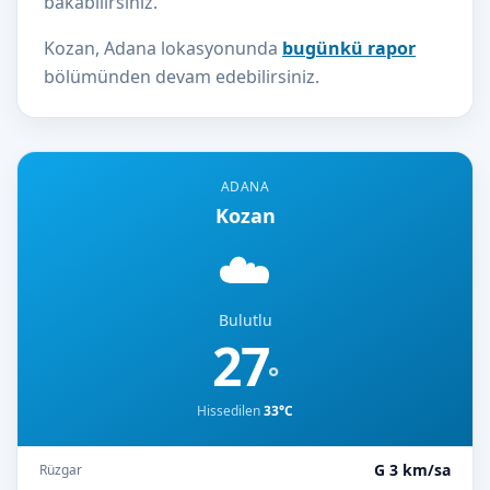
bakabilirsiniz.
Kozan, Adana lokasyonunda
bugünkü rapor
bölümünden devam edebilirsiniz.
ADANA
Kozan
☁️
Bulutlu
27
°
Hissedilen
33°C
G 3 km/sa
Rüzgar