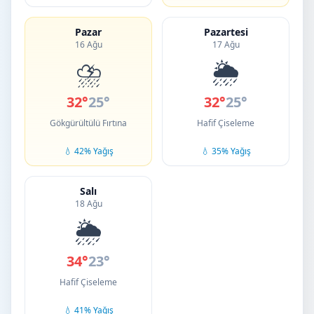
Pazar
Pazartesi
16 Ağu
17 Ağu
⛈️
🌦️
32°
25°
32°
25°
Gökgürültülü Fırtına
Hafif Çiseleme
💧 42% Yağış
💧 35% Yağış
Salı
18 Ağu
🌦️
34°
23°
Hafif Çiseleme
💧 41% Yağış