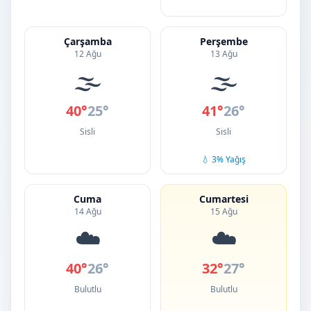
Çarşamba
Perşembe
12 Ağu
13 Ağu
🌫️
🌫️
40°
25°
41°
26°
Sisli
Sisli
💧 3% Yağış
Cuma
Cumartesi
14 Ağu
15 Ağu
☁️
☁️
40°
26°
32°
27°
Bulutlu
Bulutlu