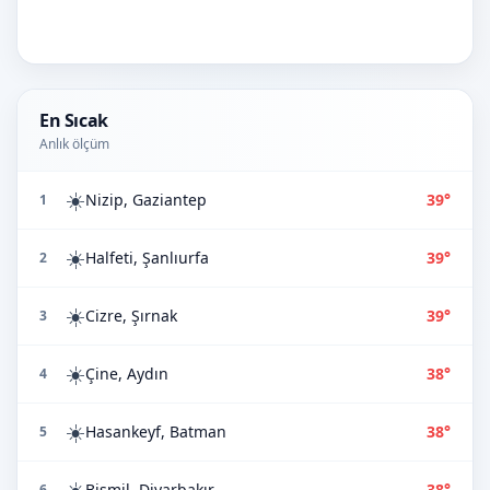
En Sıcak
Anlık ölçüm
☀️
Nizip, Gaziantep
39°
1
☀️
Halfeti, Şanlıurfa
39°
2
☀️
Cizre, Şırnak
39°
3
☀️
Çine, Aydın
38°
4
☀️
Hasankeyf, Batman
38°
5
☀️
Bismil, Diyarbakır
38°
6