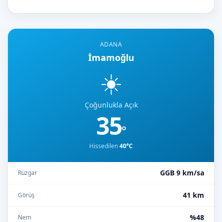
ADANA
İmamoğlu
☀️
Çoğunlukla Açık
35
°
Hissedilen
40°C
GGB 9 km/sa
Rüzgar
41 km
Görüş
%48
Nem