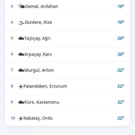
🌤️
Damal, Ardahan
19°
3
🌫️
İkizdere, Rize
19°
4
☁️
Taşlıçay, Ağrı
20°
5
☁️
Arpaçay, Kars
20°
6
☁️
Murgul, Artvin
22°
7
☀️
Palandöken, Erzurum
22°
8
☁️
Küre, Kastamonu
22°
9
☀️
Kabataş, Ordu
22°
10