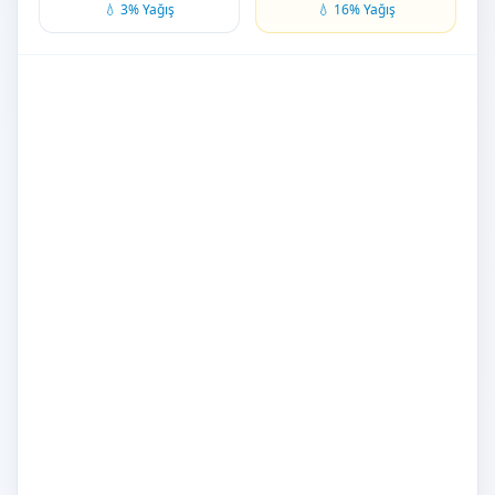
💧 3% Yağış
💧 16% Yağış