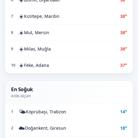
☀️
Kızıltepe, Mardin
38°
7
☀️
Mut, Mersin
38°
8
☀️
Milas, Muğla
38°
9
☀️
Feke, Adana
37°
10
En Soğuk
Anlık ölçüm
🌤️
Köprübaşı, Trabzon
14°
1
☁️
Doğankent, Giresun
18°
2