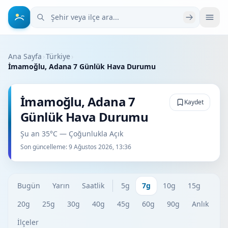
Şehir veya ilçe ara
Ana Sayfa
›
Türkiye
›
İmamoğlu, Adana 7 Günlük Hava Durumu
İmamoğlu, Adana 7
Kaydet
Günlük Hava Durumu
Şu an 35°C — Çoğunlukla Açık
Son güncelleme:
9 Ağustos 2026, 13:36
Bugün
Yarın
Saatlik
5g
7g
10g
15g
20g
25g
30g
40g
45g
60g
90g
Anlık
İlçeler