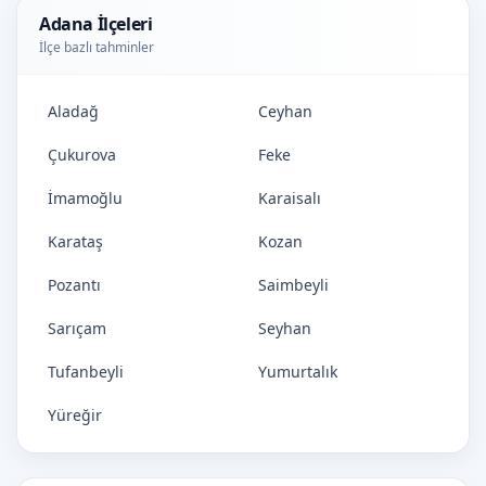
Adana İlçeleri
İlçe bazlı tahminler
Aladağ
Ceyhan
Çukurova
Feke
İmamoğlu
Karaisalı
Karataş
Kozan
Pozantı
Saimbeyli
Sarıçam
Seyhan
Tufanbeyli
Yumurtalık
Yüreğir