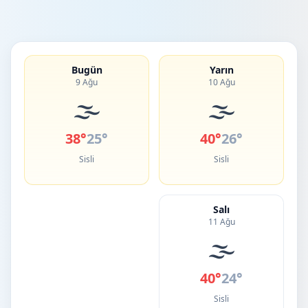
Bugün
Yarın
9 Ağu
10 Ağu
🌫️
🌫️
38°
25°
40°
26°
Sisli
Sisli
Salı
11 Ağu
🌫️
40°
24°
Sisli