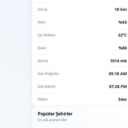
18 km
Görüş
%93
Nem
22°C
Çiy Noktası
%86
Bulut
1014 mb
Basınç
05:18 AM
Gün Doğumu
07:28 PM
Gün Batımı
54m
Rakım
Popüler Şehirler
En çok aranan iller