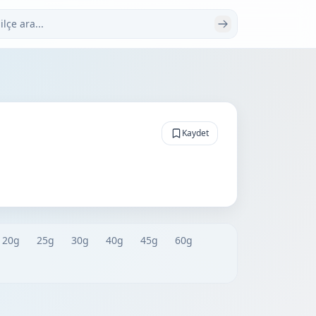
 ara
Kaydet
20g
25g
30g
40g
45g
60g