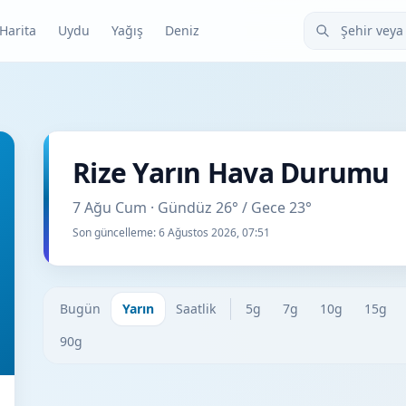
Şehir veya ilçe
Harita
Uydu
Yağış
Deniz
Rize Yarın Hava Durumu
7 Ağu Cum · Gündüz 26° / Gece 23°
Son güncelleme:
6 Ağustos 2026, 07:51
Bugün
Yarın
Saatlik
5g
7g
10g
15g
90g