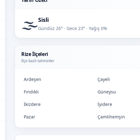
Yarın Özeti
🌫️
Sisli
Gündüz 26° · Gece 23° · Yağış 0%
Rize İlçeleri
İlçe bazlı tahminler
Ardeşen
Çayeli
Fındıklı
Güneysu
İkizdere
İyidere
Pazar
Çamlıhemşin