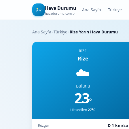
Hava Durumu
Ana Sayfa
Türkiye
havadurumu.com.tr
Ana Sayfa
›
Türkiye
›
Rize Yarın Hava Durumu
RIZE
Rize
☁️
Bulutlu
23
°
Hissedilen
27°C
D 1 km/sa
Rüzgar