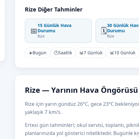
Rize Diğer Tahminler
15 Günlük Hava
30 Günlük Hav
📅
🗓️
Durumu
Durumu
Rize
Rize
☀️
Bugün
🕐
Saatlik
📊
7 Günlük
📊
10 Günlük
Rize — Yarının Hava Öngörüsü
Rize için yarın gündüz 26°C, gece 23°C bekleniyor. 
yaklaşık 7 km/s.
Ertesi gün tahminleri; okul servisi, toplantı, pikni
planlarınızda yol gösterici niteliktedir. Bugünle 