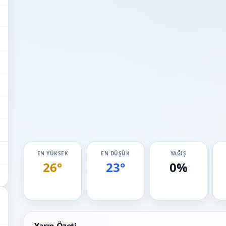
EN YÜKSEK
EN DÜŞÜK
YAĞIŞ
26°
23°
0%