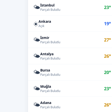
İstanbul
🌤️
23°
Parçalı Bulutlu
Ankara
☀️
19°
Açık
İzmir
🌤️
27°
Parçalı Bulutlu
Antalya
🌤️
26°
Parçalı Bulutlu
Bursa
🌤️
20°
Parçalı Bulutlu
Muğla
🌤️
23°
Parçalı Bulutlu
Adana
🌤️
26°
Parçalı Bulutlu