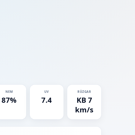
NEM
UV
RÜZGAR
87%
7.4
KB 7
km/s