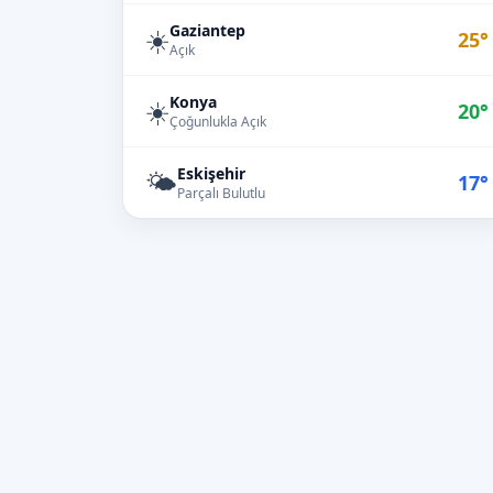
Gaziantep
☀️
25°
Açık
Konya
☀️
20°
Çoğunlukla Açık
Eskişehir
🌤️
17°
Parçalı Bulutlu