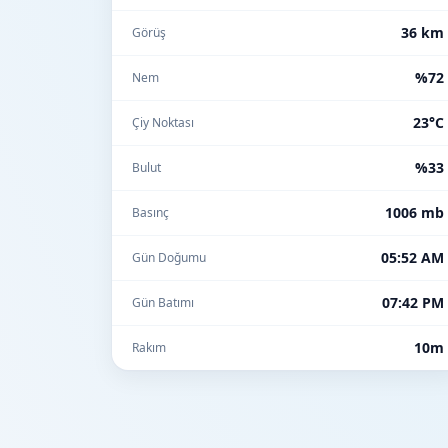
36 km
Görüş
%72
Nem
23°C
Çiy Noktası
%33
Bulut
1006 mb
Basınç
05:52 AM
Gün Doğumu
07:42 PM
Gün Batımı
10m
Rakım