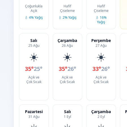
Çoğunlukla
Hafif
Hafif
Açık
Çiseleme
Çiseleme
💧 4% Yağış
💧 2% Yağış
💧 16%
Yağış
Salı
Çarşamba
Perşembe
25 Ağu
26 Ağu
27 Ağu
☀️
☀️
☀️
35°
25°
35°
26°
33°
26°
Açık ve
Açık ve
Açık ve
Çok Sıcak
Çok Sıcak
Çok Sıcak
Pazartesi
Salı
Çarşamba
31 Ağu
1 Eyl
2 Eyl