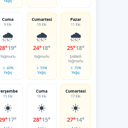
Yağış
Cuma
Cumartesi
Pazar
9 Eki
10 Eki
11 Eki
🌧️
🌧️
🌧️
28°
19°
24°
18°
25°
18°
Yağmurlu
Yağmurlu
Şiddetli
Yağmurlu
💧 40%
💧 55%
💧 70%
Yağış
Yağış
Yağış
Perşembe
Cuma
Cumartesi
15 Eki
16 Eki
17 Eki
☀️
☀️
☀️
29°
17°
28°
15°
27°
14°