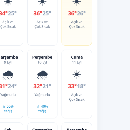
☀️
☀️
☀️
34°
25°
36°
25°
36°
26°
Açık ve
Açık ve
Açık ve
Çok Sıcak
Çok Sıcak
Çok Sıcak
Çarşamba
Perşembe
Cuma
9 Eyl
10 Eyl
11 Eyl
🌧️
🌧️
☀️
31°
24°
32°
21°
33°
18°
Yağmurlu
Yağmurlu
Açık ve
Çok Sıcak
💧 55%
💧 40%
Yağış
Yağış
Salı
Çarşamba
Perşembe