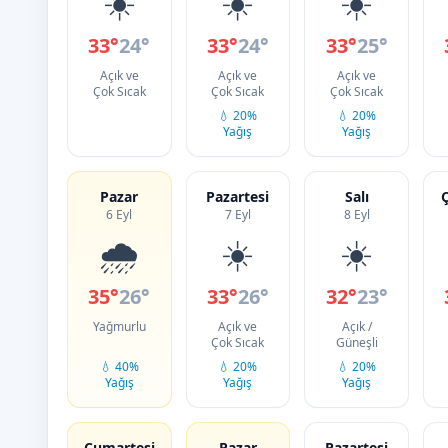
☀️
☀️
☀️
33°
24°
33°
24°
33°
25°
Açık ve
Açık ve
Açık ve
Çok Sıcak
Çok Sıcak
Çok Sıcak
💧 20%
💧 20%
Yağış
Yağış
Pazar
Pazartesi
Salı
6 Eyl
7 Eyl
8 Eyl
🌧️
☀️
☀️
35°
26°
33°
26°
32°
23°
Yağmurlu
Açık ve
Açık /
Çok Sıcak
Güneşli
💧 40%
💧 20%
💧 20%
Yağış
Yağış
Yağış
Cumartesi
Pazar
Pazartesi