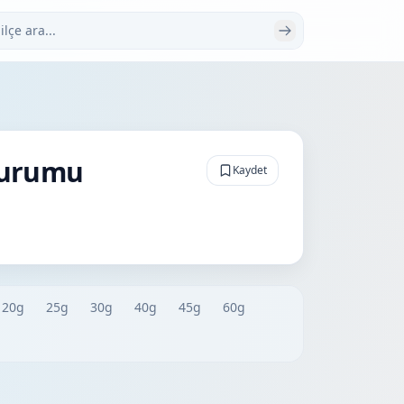
 ara
Durumu
Kaydet
20g
25g
30g
40g
45g
60g