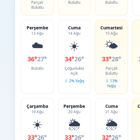
Parçalı
Bulutlu
Bulutlu
Bulutlu
Perşembe
Cuma
Cumartesi
13 Ağu
14 Ağu
15 Ağu
☁️
☀️
🌤️
36°
27°
34°
26°
33°
28°
Bulutlu
Çoğunlukla
Parçalı
Açık
Bulutlu
💧 2% Yağış
💧 13%
Yağış
Çarşamba
Perşembe
Cuma
C
19 Ağu
20 Ağu
21 Ağu
☀️
🌦️
🌦️
33°
26°
33°
26°
32°
26°