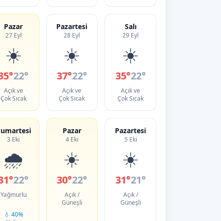
Pazar
Pazartesi
Salı
27 Eyl
28 Eyl
29 Eyl
☀️
☀️
☀️
35°
22°
37°
22°
35°
22°
Açık ve
Açık ve
Açık ve
Çok Sıcak
Çok Sıcak
Çok Sıcak
umartesi
Pazar
Pazartesi
3 Eki
4 Eki
5 Eki
🌧️
☀️
☀️
31°
22°
30°
22°
31°
21°
Yağmurlu
Açık /
Açık /
Güneşli
Güneşli
💧 40%