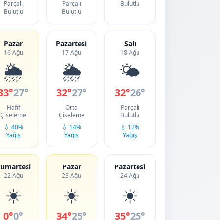
Parçalı
Parçalı
Bulutlu
Bulutlu
Bulutlu
Pazar
Pazartesi
Salı
16 Ağu
17 Ağu
18 Ağu
🌦️
🌦️
🌤️
33°
27°
32°
27°
32°
26°
Hafif
Orta
Parçalı
Çiseleme
Çiseleme
Bulutlu
💧 40%
💧 14%
💧 12%
Yağış
Yağış
Yağış
umartesi
Pazar
Pazartesi
22 Ağu
23 Ağu
24 Ağu
☀️
☀️
☀️
0°
0°
34°
25°
35°
25°