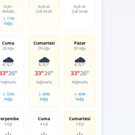
Açık /
Açık ve
Açık ve
Bulutlu
Çok Sıcak
Çok Sıcak
💧 11%
Yağış
Cuma
Cumartesi
Pazar
28 Ağu
29 Ağu
30 Ağu
🌧️
🌧️
🌧️
33°
26°
33°
26°
33°
26°
Yağmurlu
Yağmurlu
Yağmurlu
💧 55%
💧 40%
💧 40%
Yağış
Yağış
Yağış
Perşembe
Cuma
Cumartesi
3 Eyl
4 Eyl
5 Eyl