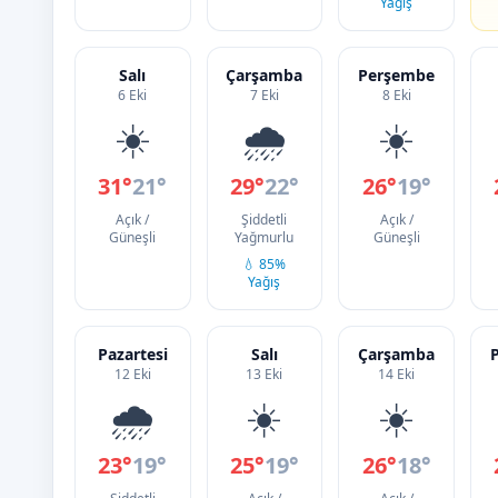
Yağış
Salı
Çarşamba
Perşembe
6 Eki
7 Eki
8 Eki
☀️
🌧️
☀️
31°
21°
29°
22°
26°
19°
Açık /
Şiddetli
Açık /
Güneşli
Yağmurlu
Güneşli
💧 85%
Yağış
Pazartesi
Salı
Çarşamba
12 Eki
13 Eki
14 Eki
🌧️
☀️
☀️
23°
19°
25°
19°
26°
18°