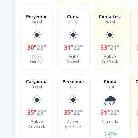
Perşembe
Cuma
Cumartesi
24 Eyl
25 Eyl
26 Eyl
☀️
☀️
☀️
30°
23°
31°
22°
33°
21°
Açık /
Açık /
Açık ve
Güneşli
Güneşli
Çok Sıcak
Çarşamba
Perşembe
Cuma
C
30 Eyl
1 Eki
2 Eki
☀️
☀️
🌧️
35°
23°
35°
22°
31°
22°
Açık ve
Açık ve
Yağmurlu
Çok Sıcak
Çok Sıcak
💧 40%