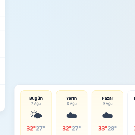
Bugün
Yarın
Pazar
7 Ağu
8 Ağu
9 Ağu
🌤️
☁️
☁️
32°
27°
32°
27°
33°
28°