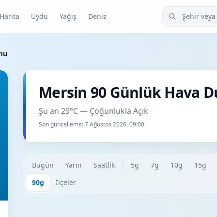
Şehir veya ilçe
Harita
Uydu
Yağış
Deniz
mu
Mersin 90 Günlük Hava 
Şu an 29°C — Çoğunlukla Açık
Son güncelleme:
7 Ağustos 2026, 09:00
Bugün
Yarın
Saatlik
5g
7g
10g
15g
90g
İlçeler