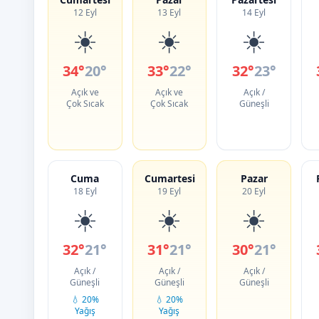
12 Eyl
13 Eyl
14 Eyl
☀️
☀️
☀️
34°
20°
33°
22°
32°
23°
Açık ve
Açık ve
Açık /
Çok Sıcak
Çok Sıcak
Güneşli
Cuma
Cumartesi
Pazar
18 Eyl
19 Eyl
20 Eyl
☀️
☀️
☀️
32°
21°
31°
21°
30°
21°
Açık /
Açık /
Açık /
Güneşli
Güneşli
Güneşli
💧 20%
💧 20%
Yağış
Yağış