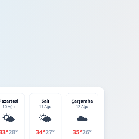
Pazartesi
Salı
Çarşamba
10 Ağu
11 Ağu
12 Ağu
🌤️
🌤️
☁️
33°
28°
34°
27°
35°
26°