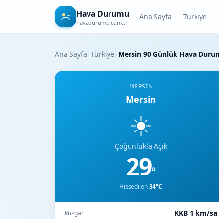
Hava Durumu
Ana Sayfa
Türkiye
havadurumu.com.tr
Ana Sayfa
›
Türkiye
›
Mersin 90 Günlük Hava Duru
MERSIN
Mersin
☀️
Çoğunlukla Açık
29
°
Hissedilen
34°C
KKB 1 km/sa
Rüzgar