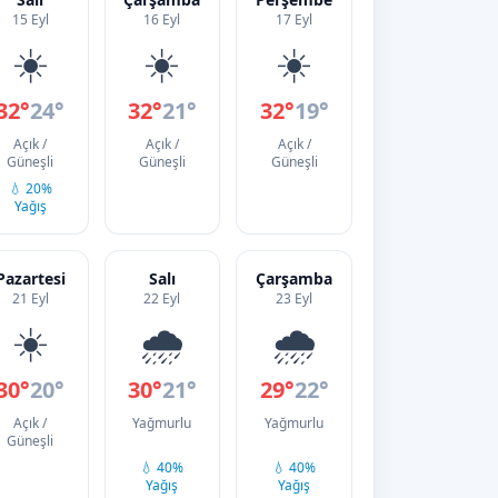
15 Eyl
16 Eyl
17 Eyl
☀️
☀️
☀️
32°
24°
32°
21°
32°
19°
Açık /
Açık /
Açık /
Güneşli
Güneşli
Güneşli
💧 20%
Yağış
Pazartesi
Salı
Çarşamba
21 Eyl
22 Eyl
23 Eyl
☀️
🌧️
🌧️
30°
20°
30°
21°
29°
22°
Açık /
Yağmurlu
Yağmurlu
Güneşli
💧 40%
💧 40%
Yağış
Yağış