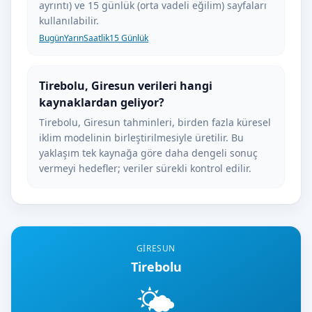
ayrıntı) ve 15 günlük (orta vadeli eğilim) sayfaları
kullanılabilir.
Bugün
Yarın
Saatlik
15 Günlük
Tirebolu, Giresun verileri hangi
kaynaklardan geliyor?
Tirebolu, Giresun tahminleri, birden fazla küresel
iklim modelinin birleştirilmesiyle üretilir. Bu
yaklaşım tek kaynağa göre daha dengeli sonuç
vermeyi hedefler; veriler sürekli kontrol edilir.
GIRESUN
Tirebolu
🌤️