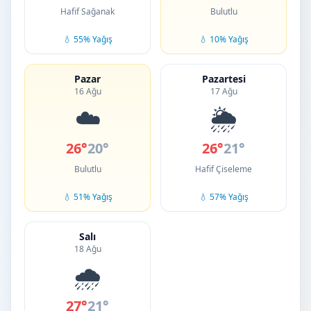
Hafif Sağanak
Bulutlu
💧 55% Yağış
💧 10% Yağış
Pazar
Pazartesi
16 Ağu
17 Ağu
☁️
🌦️
26°
20°
26°
21°
Bulutlu
Hafif Çiseleme
💧 51% Yağış
💧 57% Yağış
Salı
18 Ağu
🌧️
27°
21°