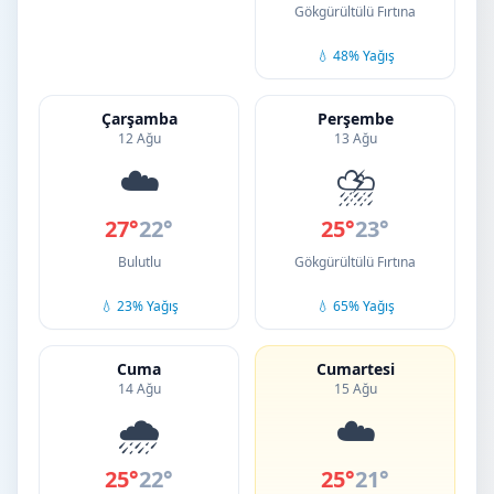
Gökgürültülü Fırtına
💧 48% Yağış
Çarşamba
Perşembe
12 Ağu
13 Ağu
☁️
⛈️
27°
22°
25°
23°
Bulutlu
Gökgürültülü Fırtına
💧 23% Yağış
💧 65% Yağış
Cuma
Cumartesi
14 Ağu
15 Ağu
🌧️
☁️
25°
22°
25°
21°