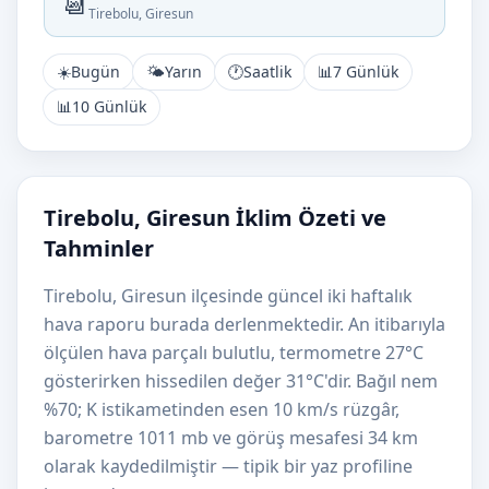
📆
Tirebolu, Giresun
☀️
Bugün
🌤️
Yarın
🕐
Saatlik
📊
7 Günlük
📊
10 Günlük
Tirebolu, Giresun İklim Özeti ve
Tahminler
Tirebolu, Giresun ilçesinde güncel iki haftalık
hava raporu burada derlenmektedir. An itibarıyla
ölçülen hava parçalı bulutlu, termometre 27°C
gösterirken hissedilen değer 31°C'dir. Bağıl nem
%70; K istikametinden esen 10 km/s rüzgâr,
barometre 1011 mb ve görüş mesafesi 34 km
olarak kaydedilmiştir — tipik bir yaz profiline