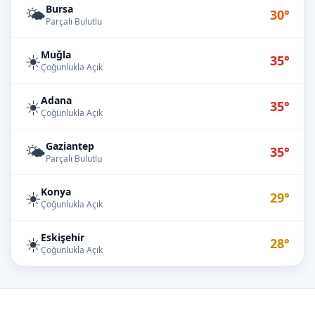
Bursa
🌤️
30°
Parçalı Bulutlu
Muğla
☀️
35°
Çoğunlukla Açık
Adana
☀️
35°
Çoğunlukla Açık
Gaziantep
🌤️
35°
Parçalı Bulutlu
Konya
☀️
29°
Çoğunlukla Açık
Eskişehir
☀️
28°
Çoğunlukla Açık