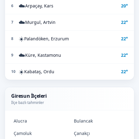
☁️
Arpaçay, Kars
20°
6
☁️
Murgul, Artvin
22°
7
☀️
Palandöken, Erzurum
22°
8
☁️
Küre, Kastamonu
22°
9
☀️
Kabataş, Ordu
22°
10
Giresun İlçeleri
İlçe bazlı tahminler
Alucra
Bulancak
Çamoluk
Çanakçı