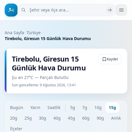
Şehir veya ilçe ara
Ana Sayfa
›
Türkiye
›
Tirebolu, Giresun 15 Günlük Hava Durumu
Tirebolu, Giresun 15
Kaydet
Günlük Hava Durumu
Şu an 27°C — Parçalı Bulutlu
Son güncelleme:
9 Ağustos 2026, 13:41
Bugün
Yarın
Saatlik
5g
7g
10g
15g
20g
25g
30g
40g
45g
60g
90g
Anlık
İlçeler