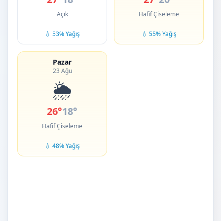
Açık
Hafif Çiseleme
💧 53% Yağış
💧 55% Yağış
Pazar
23 Ağu
🌦️
26°
18°
Hafif Çiseleme
💧 48% Yağış