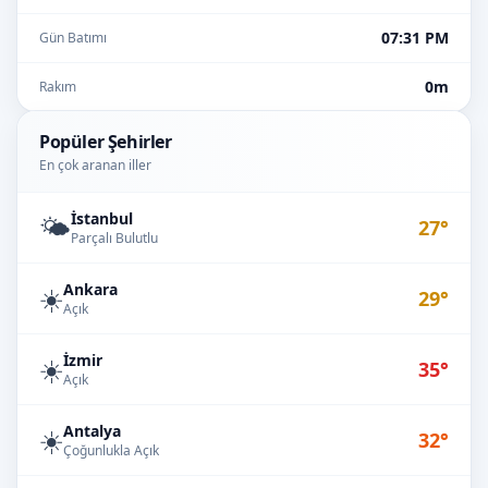
07:31 PM
Gün Batımı
0m
Rakım
Popüler Şehirler
En çok aranan iller
İstanbul
🌤️
27°
Parçalı Bulutlu
Ankara
☀️
29°
Açık
İzmir
☀️
35°
Açık
Antalya
☀️
32°
Çoğunlukla Açık