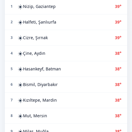
☀️
Nizip, Gaziantep
39°
1
☀️
Halfeti, Şanlıurfa
39°
2
☀️
Cizre, Şırnak
39°
3
☀️
Çine, Aydın
38°
4
☀️
Hasankeyf, Batman
38°
5
☀️
Bismil, Diyarbakır
38°
6
☀️
Kızıltepe, Mardin
38°
7
☀️
Mut, Mersin
38°
8
☀️
Milas, Muğla
38°
9