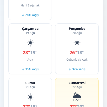
Hafif Sağanak
💧 28% Yağış
Çarşamba
Perşembe
19 Ağu
20 Ağu
☀️
☀️
28°
19°
26°
18°
Açık
Çoğunlukla Açık
💧 35% Yağış
💧 39% Yağış
Cuma
Cumartesi
21 Ağu
22 Ağu
☀️
🌦️
27°
18°
27°
20°