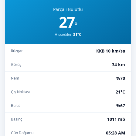
Parçalı Bulutlu
27
°
Hissedilen
31°C
KKB 10 km/sa
Rüzgar
34 km
Görüş
%70
Nem
21°C
Çiy Noktası
%67
Bulut
1011 mb
Basınç
05:28 AM
Gün Doğumu