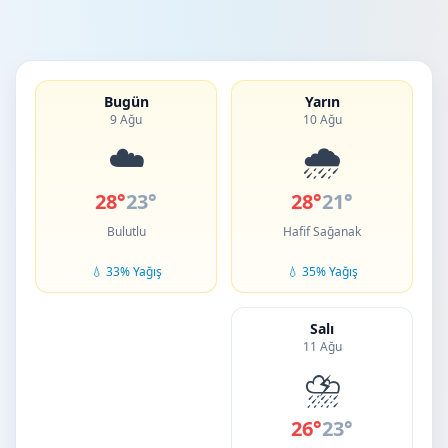
Bugün
Yarın
9 Ağu
10 Ağu
☁️
🌧️
28°
23°
28°
21°
Bulutlu
Hafif Sağanak
💧 33% Yağış
💧 35% Yağış
Salı
11 Ağu
⛈️
26°
23°