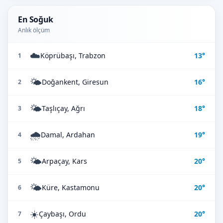
En Soğuk
Anlık ölçüm
☁️
Köprübaşı, Trabzon
13°
1
🌤️
Doğankent, Giresun
16°
2
🌤️
Taşlıçay, Ağrı
18°
3
🌧️
Damal, Ardahan
19°
4
🌤️
Arpaçay, Kars
20°
5
🌤️
Küre, Kastamonu
20°
6
☀️
Çaybaşı, Ordu
20°
7