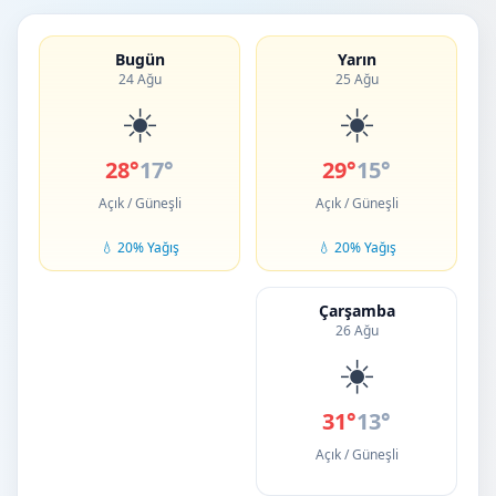
Bugün
Yarın
24 Ağu
25 Ağu
☀️
☀️
28°
17°
29°
15°
Açık / Güneşli
Açık / Güneşli
💧 20% Yağış
💧 20% Yağış
Çarşamba
26 Ağu
☀️
31°
13°
Açık / Güneşli