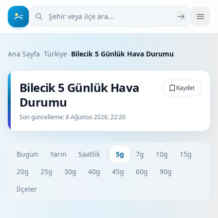
Şehir veya ilçe ara
Ana Sayfa
›
Türkiye
›
Bilecik 5 Günlük Hava Durumu
Bilecik 5 Günlük Hava
Kaydet
Durumu
Son güncelleme:
8 Ağustos 2026, 22:20
Bugün
Yarın
Saatlik
5g
7g
10g
15g
20g
25g
30g
40g
45g
60g
90g
İlçeler