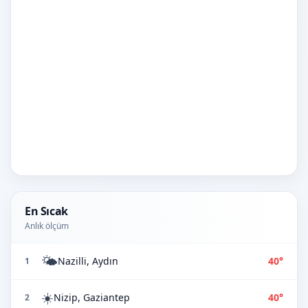
En Sıcak
Anlık ölçüm
🌤️
Nazilli, Aydın
40°
1
☀️
Nizip, Gaziantep
40°
2