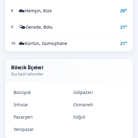
☁️
Hemşin, Rize
20°
8
🌤️
Gerede, Bolu
21°
9
☁️
Kürtün, Gümüşhane
21°
10
Bilecik İlçeleri
İlçe bazlı tahminler
Bozüyük
Gölpazarı
İnhisar
Osmaneli
Pazaryeri
Söğüt
Yenipazar