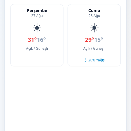
Perşembe
Cuma
27 Ağu
28 Ağu
☀️
☀️
31°
16°
29°
15°
Açık / Güneşli
Açık / Güneşli
💧 20% Yağış