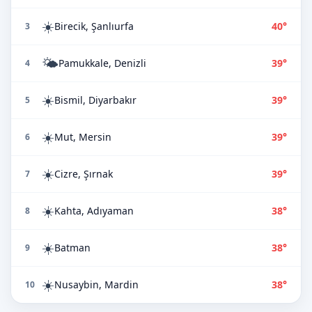
☀️
Birecik, Şanlıurfa
40°
3
🌤️
Pamukkale, Denizli
39°
4
☀️
Bismil, Diyarbakır
39°
5
☀️
Mut, Mersin
39°
6
☀️
Cizre, Şırnak
39°
7
☀️
Kahta, Adıyaman
38°
8
☀️
Batman
38°
9
☀️
Nusaybin, Mardin
38°
10