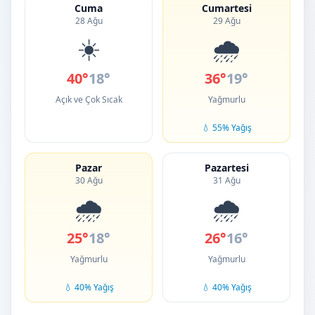
Cuma
Cumartesi
28 Ağu
29 Ağu
☀️
🌧️
40°
18°
36°
19°
Açık ve Çok Sıcak
Yağmurlu
💧 55% Yağış
Pazar
Pazartesi
30 Ağu
31 Ağu
🌧️
🌧️
25°
18°
26°
16°
Yağmurlu
Yağmurlu
💧 40% Yağış
💧 40% Yağış