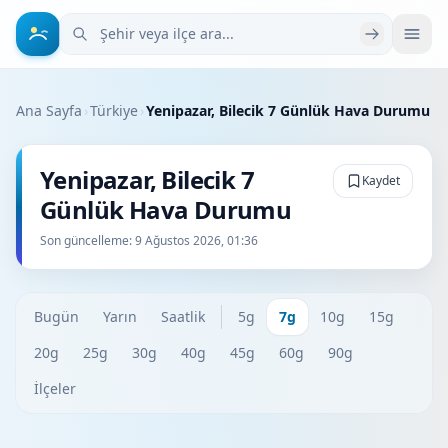
Şehir veya ilçe ara
Ana Sayfa
›
Türkiye
›
Yenipazar, Bilecik 7 Günlük Hava Durumu
Yenipazar, Bilecik 7
Kaydet
Günlük Hava Durumu
Son güncelleme:
9 Ağustos 2026, 01:36
Bugün
Yarın
Saatlik
5g
7g
10g
15g
20g
25g
30g
40g
45g
60g
90g
İlçeler