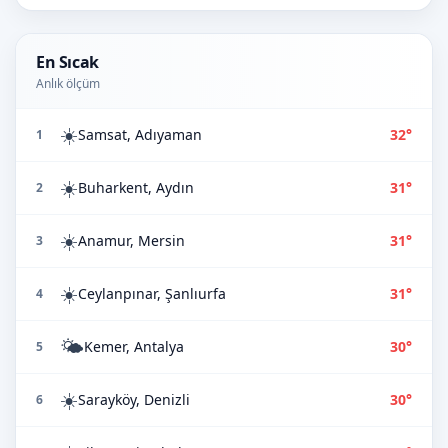
En Sıcak
Anlık ölçüm
☀️
Samsat, Adıyaman
32°
1
☀️
Buharkent, Aydın
31°
2
☀️
Anamur, Mersin
31°
3
☀️
Ceylanpınar, Şanlıurfa
31°
4
🌤️
Kemer, Antalya
30°
5
☀️
Sarayköy, Denizli
30°
6