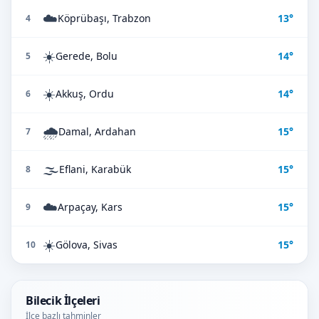
☁️
Köprübaşı, Trabzon
13°
4
☀️
Gerede, Bolu
14°
5
☀️
Akkuş, Ordu
14°
6
🌧️
Damal, Ardahan
15°
7
🌫️
Eflani, Karabük
15°
8
☁️
Arpaçay, Kars
15°
9
☀️
Gölova, Sivas
15°
10
Bilecik İlçeleri
İlçe bazlı tahminler