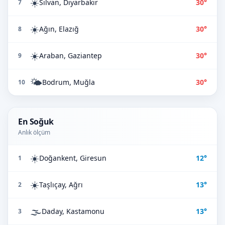
☀️
Silvan, Diyarbakır
30°
7
☀️
Ağın, Elazığ
30°
8
☀️
Araban, Gaziantep
30°
9
🌤️
Bodrum, Muğla
30°
10
En Soğuk
Anlık ölçüm
☀️
Doğankent, Giresun
12°
1
☀️
Taşlıçay, Ağrı
13°
2
🌫️
Daday, Kastamonu
13°
3