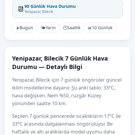
90 Günlük Hava Durumu
📆
Yenipazar, Bilecik
☀️
Bugün
🌤️
Yarın
🕐
Saatlik
📊
10 Günlük
Yenipazar, Bilecik 7 Günlük Hava
Durumu — Detaylı Bilgi
Yenipazar, Bilecik için 7 günlük öngörüler güncel
iklim modellerine dayanır. Şu anki tablo: 33°C,
hava değişken. Nem %50, rüzgâr Kuzey
yönünden saatte 10 km.
Seçilen 7 günlük pencerede sıcaklıkların 17°C ile
33°C arasında dalgalanması öngörülüyor. Bir
haftalık ve altı aralıklarda model uyumu daha