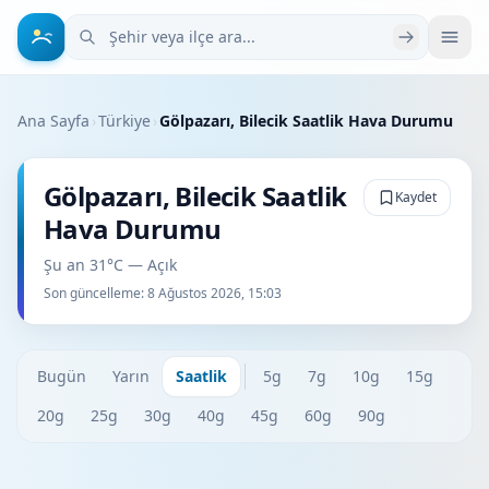
Şehir veya ilçe ara
Ana Sayfa
›
Türkiye
›
Gölpazarı, Bilecik Saatlik Hava Durumu
Gölpazarı, Bilecik Saatlik
Kaydet
Hava Durumu
Şu an 31°C — Açık
Son güncelleme:
8 Ağustos 2026, 15:03
Bugün
Yarın
Saatlik
5g
7g
10g
15g
20g
25g
30g
40g
45g
60g
90g