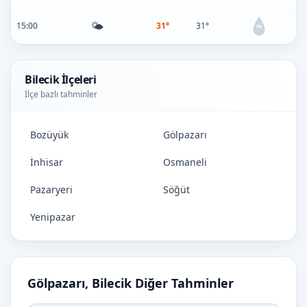
🌤️
15:00
31°
31°
0%
Bilecik İlçeleri
İlçe bazlı tahminler
Bozüyük
Gölpazarı
İnhisar
Osmaneli
Pazaryeri
Söğüt
Yenipazar
Gölpazarı, Bilecik Diğer Tahminler