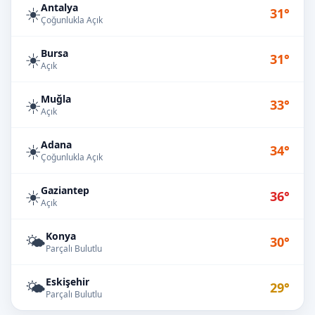
Antalya
☀️
31°
Çoğunlukla Açık
Bursa
☀️
31°
Açık
Muğla
☀️
33°
Açık
Adana
☀️
34°
Çoğunlukla Açık
Gaziantep
☀️
36°
Açık
Konya
🌤️
30°
Parçalı Bulutlu
Eskişehir
🌤️
29°
Parçalı Bulutlu