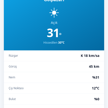
☀️
Açık
31
°
Hissedilen
30°C
K 18 km/sa
Rüzgar
45 km
Görüş
%31
Nem
12°C
Çiy Noktası
%0
Bulut