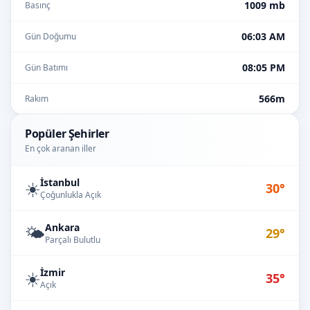
1009 mb
Basınç
06:03 AM
Gün Doğumu
08:05 PM
Gün Batımı
566m
Rakım
Popüler Şehirler
En çok aranan iller
İstanbul
☀️
30°
Çoğunlukla Açık
Ankara
🌤️
29°
Parçalı Bulutlu
İzmir
☀️
35°
Açık