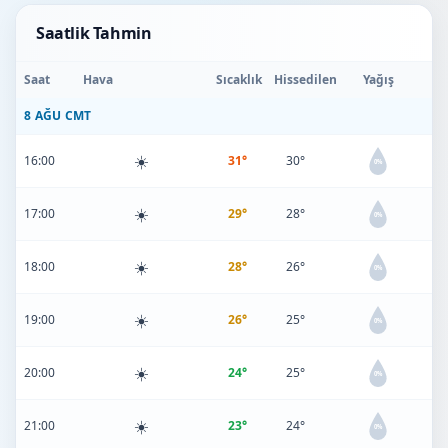
Saatlik Tahmin
Saat
Hava
Sıcaklık
Hissedilen
Yağış
8 AĞU CMT
☀️
16:00
31°
30°
0%
☀️
17:00
29°
28°
0%
☀️
18:00
28°
26°
0%
☀️
19:00
26°
25°
0%
☀️
20:00
24°
25°
0%
☀️
21:00
23°
24°
0%