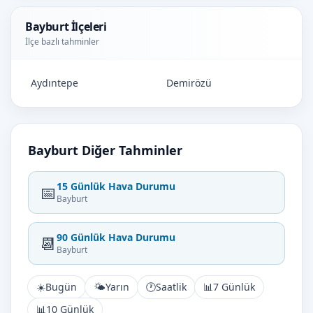
Bayburt İlçeleri
İlçe bazlı tahminler
Aydıntepe
Demirözü
Bayburt Diğer Tahminler
15 Günlük Hava Durumu
📅
Bayburt
90 Günlük Hava Durumu
📆
Bayburt
☀️
Bugün
🌤️
Yarın
🕐
Saatlik
📊
7 Günlük
📊
10 Günlük