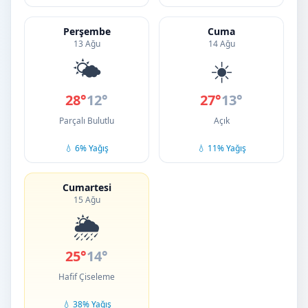
Perşembe
Cuma
13 Ağu
14 Ağu
🌤️
☀️
28°
12°
27°
13°
Parçalı Bulutlu
Açık
💧 6% Yağış
💧 11% Yağış
Cumartesi
15 Ağu
🌦️
25°
14°
Hafif Çiseleme
💧 38% Yağış