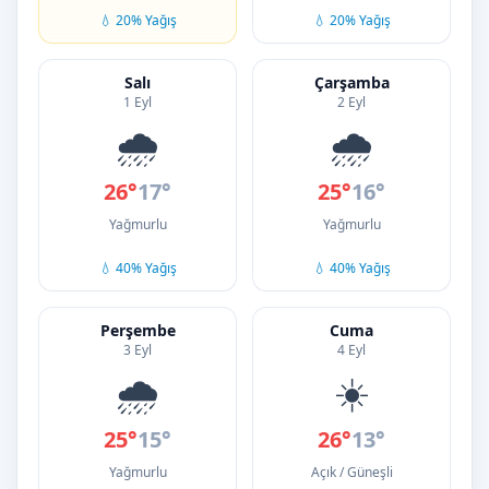
💧 20% Yağış
💧 20% Yağış
Salı
Çarşamba
1 Eyl
2 Eyl
🌧️
🌧️
26°
17°
25°
16°
Yağmurlu
Yağmurlu
💧 40% Yağış
💧 40% Yağış
Perşembe
Cuma
3 Eyl
4 Eyl
🌧️
☀️
25°
15°
26°
13°
Yağmurlu
Açık / Güneşli