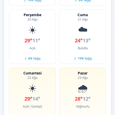
💧 19% Yağış
💧 9% Yağış
Perşembe
Cuma
20 Ağu
21 Ağu
☀️
☁️
29°
11°
24°
13°
Açık
Bulutlu
💧 4% Yağış
💧 19% Yağış
Cumartesi
Pazar
22 Ağu
23 Ağu
☀️
🌧️
29°
14°
28°
12°
Açık / Güneşli
Yağmurlu