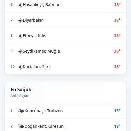
☀️
Hasankeyf, Batman
38°
6
☀️
Diyarbakır
38°
7
☀️
Elbeyli, Kilis
38°
8
☀️
Seydikemer, Muğla
38°
9
☀️
Kurtalan, Siirt
38°
10
En Soğuk
Anlık ölçüm
🌤️
Köprübaşı, Trabzon
15°
1
🌤️
Doğankent, Giresun
18°
2