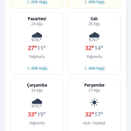
💧 20% Yağış
💧 40% Yağış
Pazartesi
Salı
24 Ağu
25 Ağu
🌧️
🌧️
27°
11°
32°
14°
Yağmurlu
Yağmurlu
💧 40% Yağış
💧 40% Yağış
Çarşamba
Perşembe
26 Ağu
27 Ağu
🌧️
☀️
33°
15°
32°
17°
Yağmurlu
Açık / Güneşli