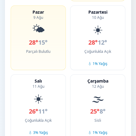
Pazar
Pazartesi
9 Ağu
10 Ağu
🌤️
☀️
28°
15°
28°
12°
Parçalı Bulutlu
Çoğunlukla Açık
💧 1% Yağış
Salı
Çarşamba
11 Ağu
12 Ağu
☀️
🌫️
26°
11°
25°
8°
Çoğunlukla Açık
Sisli
💧 3% Yağış
💧 1% Yağış