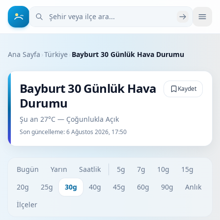
Şehir veya ilçe ara
Ana Sayfa
›
Türkiye
›
Bayburt 30 Günlük Hava Durumu
Bayburt 30 Günlük Hava
Kaydet
Durumu
Şu an 27°C — Çoğunlukla Açık
Son güncelleme:
6 Ağustos 2026, 17:50
Bugün
Yarın
Saatlik
5g
7g
10g
15g
20g
25g
30g
40g
45g
60g
90g
Anlık
İlçeler