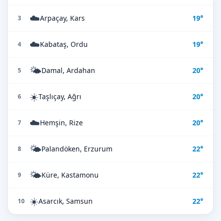
☁️
Arpaçay, Kars
19°
3
☁️
Kabataş, Ordu
19°
4
🌤️
Damal, Ardahan
20°
5
☀️
Taşlıçay, Ağrı
20°
6
☁️
Hemşin, Rize
20°
7
🌤️
Palandöken, Erzurum
22°
8
🌤️
Küre, Kastamonu
22°
9
☀️
Asarcık, Samsun
22°
10