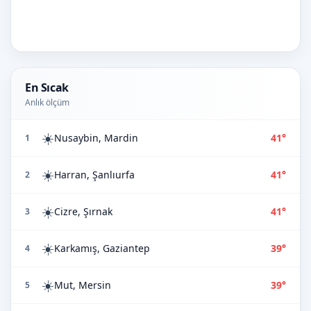
En Sıcak
Anlık ölçüm
☀️
Nusaybin, Mardin
41°
1
☀️
Harran, Şanlıurfa
41°
2
☀️
Cizre, Şırnak
41°
3
☀️
Karkamış, Gaziantep
39°
4
☀️
Mut, Mersin
39°
5