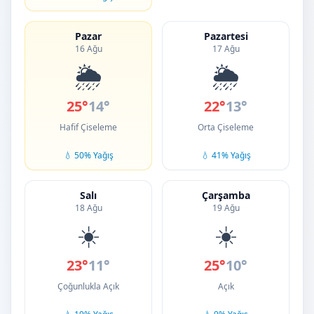
Pazar
Pazartesi
16 Ağu
17 Ağu
🌦️
🌦️
25°
14°
22°
13°
Hafif Çiseleme
Orta Çiseleme
💧 50% Yağış
💧 41% Yağış
Salı
Çarşamba
18 Ağu
19 Ağu
☀️
☀️
23°
11°
25°
10°
Çoğunlukla Açık
Açık