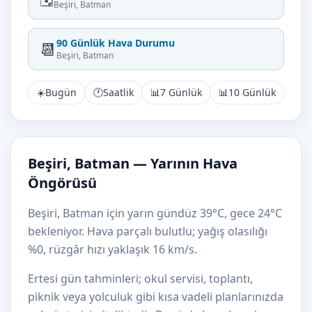
Beşiri, Batman
90 Günlük Hava Durumu
📆
Beşiri, Batman
☀️
Bugün
🕐
Saatlik
📊
7 Günlük
📊
10 Günlük
Beşiri, Batman — Yarının Hava
Öngörüsü
Beşiri, Batman için yarın gündüz 39°C, gece 24°C
bekleniyor. Hava parçalı bulutlu; yağış olasılığı
%0, rüzgâr hızı yaklaşık 16 km/s.
Ertesi gün tahminleri; okul servisi, toplantı,
piknik veya yolculuk gibi kısa vadeli planlarınızda