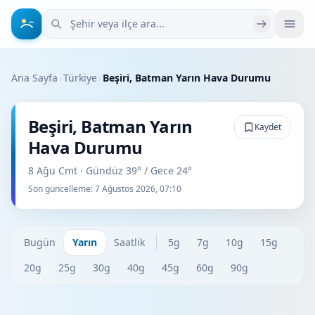
Şehir veya ilçe ara
Ana Sayfa
›
Türkiye
›
Beşiri, Batman Yarın Hava Durumu
Beşiri, Batman Yarın
Kaydet
Hava Durumu
8 Ağu Cmt · Gündüz 39° / Gece 24°
Son güncelleme:
7 Ağustos 2026, 07:10
Bugün
Yarın
Saatlik
5g
7g
10g
15g
20g
25g
30g
40g
45g
60g
90g