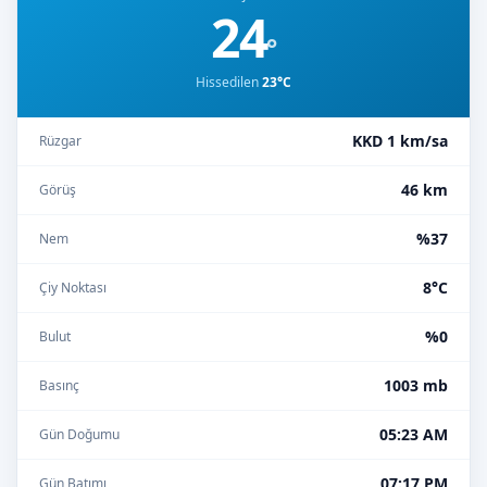
24
°
Hissedilen
23°C
KKD 1 km/sa
Rüzgar
46 km
Görüş
%37
Nem
8°C
Çiy Noktası
%0
Bulut
1003 mb
Basınç
05:23 AM
Gün Doğumu
07:17 PM
Gün Batımı