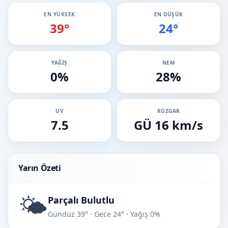
EN YÜKSEK
EN DÜŞÜK
39°
24°
YAĞIŞ
NEM
0%
28%
UV
RÜZGAR
7.5
GÜ 16 km/s
Yarın Özeti
🌤️
Parçalı Bulutlu
Gündüz 39° · Gece 24° · Yağış 0%