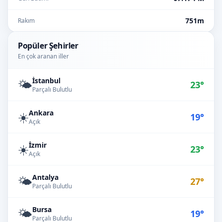
751m
Rakım
Popüler Şehirler
En çok aranan iller
İstanbul
🌤️
23°
Parçalı Bulutlu
Ankara
☀️
19°
Açık
İzmir
☀️
23°
Açık
Antalya
🌤️
27°
Parçalı Bulutlu
Bursa
🌤️
19°
Parçalı Bulutlu