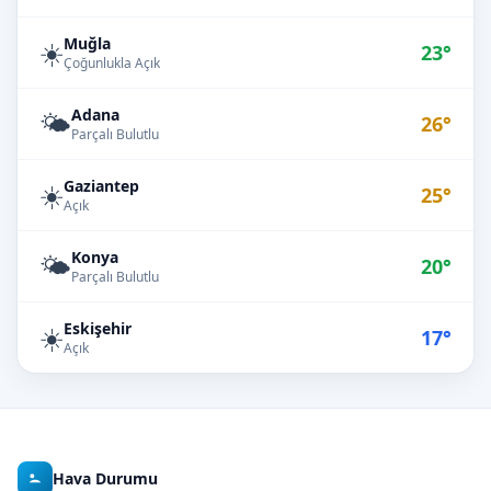
Muğla
☀️
23°
Çoğunlukla Açık
Adana
🌤️
26°
Parçalı Bulutlu
Gaziantep
☀️
25°
Açık
Konya
🌤️
20°
Parçalı Bulutlu
Eskişehir
☀️
17°
Açık
Hava Durumu