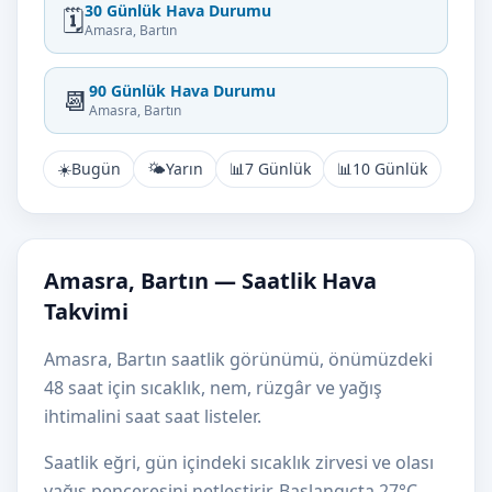
30 Günlük Hava Durumu
🗓️
Amasra, Bartın
90 Günlük Hava Durumu
📆
Amasra, Bartın
☀️
Bugün
🌤️
Yarın
📊
7 Günlük
📊
10 Günlük
Amasra, Bartın — Saatlik Hava
Takvimi
Amasra, Bartın saatlik görünümü, önümüzdeki
48 saat için sıcaklık, nem, rüzgâr ve yağış
ihtimalini saat saat listeler.
Saatlik eğri, gün içindeki sıcaklık zirvesi ve olası
yağış penceresini netleştirir. Başlangıçta 27°C