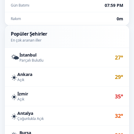
07:59 PM
Gün Batımı
0m
Rakım
Popüler Şehirler
En çok aranan iller
İstanbul
🌤️
27°
Parçalı Bulutlu
Ankara
☀️
29°
Açık
İzmir
☀️
35°
Açık
Antalya
☀️
32°
Çoğunlukla Açık
Bursa