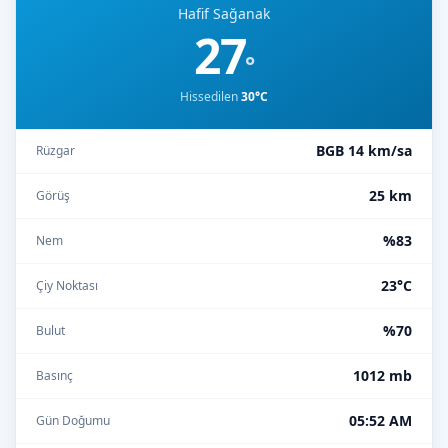
Hafif Sağanak
27
°
Hissedilen
30°C
BGB 14 km/sa
Rüzgar
25 km
Görüş
%83
Nem
23°C
Çiy Noktası
%70
Bulut
1012 mb
Basınç
05:52 AM
Gün Doğumu