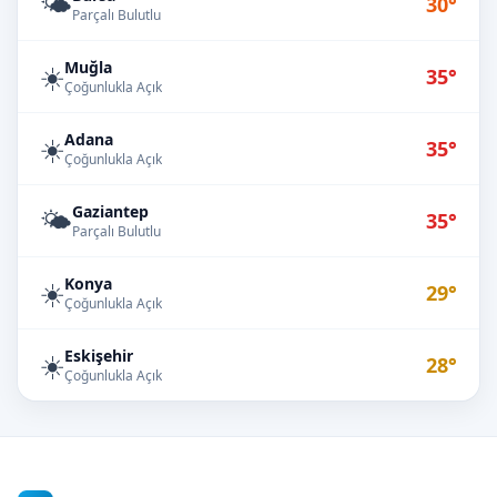
🌤️
30°
Parçalı Bulutlu
Muğla
☀️
35°
Çoğunlukla Açık
Adana
☀️
35°
Çoğunlukla Açık
Gaziantep
🌤️
35°
Parçalı Bulutlu
Konya
☀️
29°
Çoğunlukla Açık
Eskişehir
☀️
28°
Çoğunlukla Açık