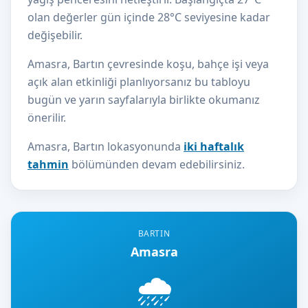
olan değerler gün içinde 28°C seviyesine kadar
değişebilir.
Amasra, Bartın çevresinde koşu, bahçe işi veya
açık alan etkinliği planlıyorsanız bu tabloyu
bugün ve yarın sayfalarıyla birlikte okumanız
önerilir.
Amasra, Bartın lokasyonunda
iki haftalık
tahmin
bölümünden devam edebilirsiniz.
BARTIN
Amasra
🌧️