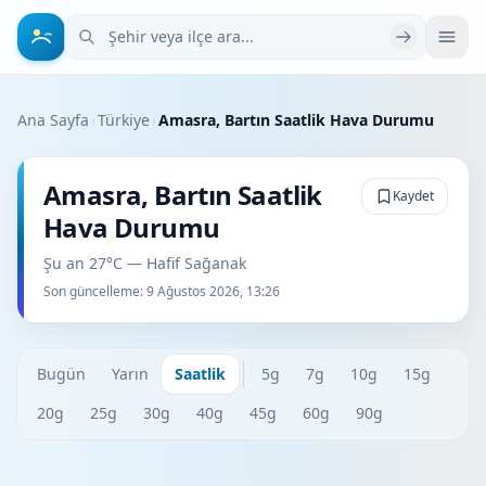
Şehir veya ilçe ara
Ana Sayfa
›
Türkiye
›
Amasra, Bartın Saatlik Hava Durumu
Amasra, Bartın Saatlik
Kaydet
Hava Durumu
Şu an 27°C — Hafif Sağanak
Son güncelleme:
9 Ağustos 2026, 13:26
Bugün
Yarın
Saatlik
5g
7g
10g
15g
20g
25g
30g
40g
45g
60g
90g