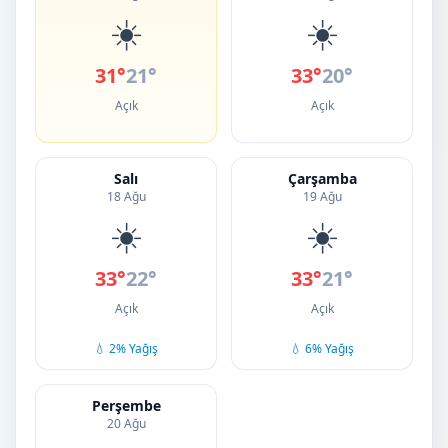
☀️
☀️
31°
21°
33°
20°
Açık
Açık
Salı
Çarşamba
18 Ağu
19 Ağu
☀️
☀️
33°
22°
33°
21°
Açık
Açık
💧 2% Yağış
💧 6% Yağış
Perşembe
20 Ağu