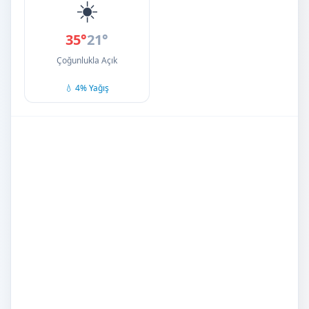
☀️
35°
21°
Çoğunlukla Açık
💧 4% Yağış