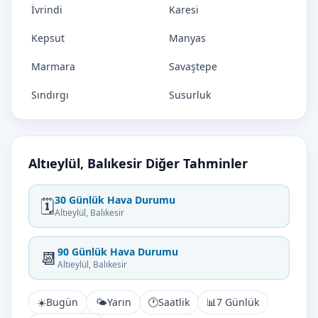
İvrindi
Karesi
Kepsut
Manyas
Marmara
Savaştepe
Sındırgı
Susurluk
Altıeylül, Balıkesir Diğer Tahminler
30 Günlük Hava Durumu
🗓️
Altıeylül, Balıkesir
90 Günlük Hava Durumu
📆
Altıeylül, Balıkesir
☀️
Bugün
🌤️
Yarın
🕐
Saatlik
📊
7 Günlük