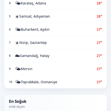
🌤️
Karataş, Adana
28°
4
☀️
Samsat, Adıyaman
28°
5
🌤️
Buharkent, Aydın
27°
6
☀️
Nizip, Gaziantep
27°
7
☁️
Samandağ, Hatay
27°
8
🌤️
Mersin
27°
9
🌤️
Toprakkale, Osmaniye
27°
10
En Soğuk
Anlık ölçüm