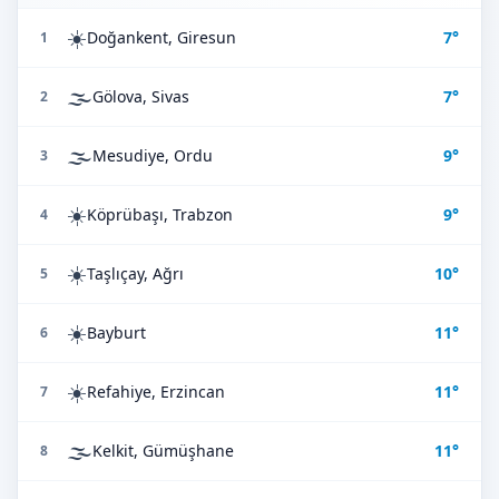
☀️
Doğankent, Giresun
7°
1
🌫️
Gölova, Sivas
7°
2
🌫️
Mesudiye, Ordu
9°
3
☀️
Köprübaşı, Trabzon
9°
4
☀️
Taşlıçay, Ağrı
10°
5
☀️
Bayburt
11°
6
☀️
Refahiye, Erzincan
11°
7
🌫️
Kelkit, Gümüşhane
11°
8