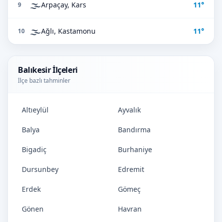
🌫️
Arpaçay, Kars
11°
9
🌫️
Ağlı, Kastamonu
11°
10
Balıkesir İlçeleri
İlçe bazlı tahminler
Altıeylül
Ayvalık
Balya
Bandırma
Bigadiç
Burhaniye
Dursunbey
Edremit
Erdek
Gömeç
Gönen
Havran