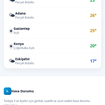
23°
Parçalı Bulutlu
Adana
🌤️
26°
Parçalı Bulutlu
Gaziantep
☀️
25°
Açık
Konya
☀️
20°
Çoğunlukla Açık
Eskişehir
🌤️
17°
Parçalı Bulutlu
Hava Durumu
Türkiye il ve ilçeleri için günlük, saatlik ve uzun vadeli hava durumu