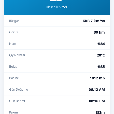
Hissedilen
25°C
KKB 7 km/sa
Rüzgar
30 km
Görüş
%84
Nem
20°C
Çiy Noktası
%35
Bulut
1012 mb
Basınç
06:12 AM
Gün Doğumu
08:16 PM
Gün Batımı
153m
Rakım