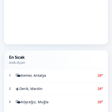
En Sıcak
Anlık ölçüm
🌤️
Kemer, Antalya
29°
1
☀️
Derik, Mardin
29°
2
🌤️
Köyceğiz, Muğla
29°
3