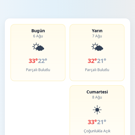
Bugün
Yarın
6 Ağu
7 Ağu
🌤️
🌤️
33°
22°
32°
21°
Parçalı Bulutlu
Parçalı Bulutlu
Cumartesi
8 Ağu
☀️
33°
21°
Çoğunlukla Açık