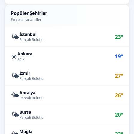
Popüler Şehirler
En çok aranan iller
İstanbul
🌤️
23°
Parçalı Bulutlu
Ankara
☀️
19°
Açık
İzmir
🌤️
27°
Parçalı Bulutlu
Antalya
🌤️
26°
Parçalı Bulutlu
Bursa
🌤️
20°
Parçalı Bulutlu
Muğla
🌤️