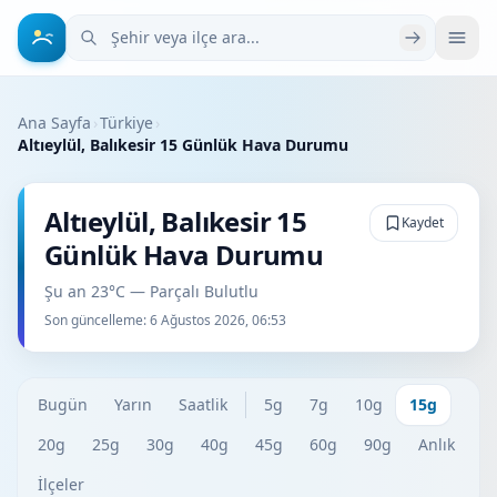
Şehir veya ilçe ara
Ana Sayfa
›
Türkiye
›
Altıeylül, Balıkesir 15 Günlük Hava Durumu
Altıeylül, Balıkesir 15
Kaydet
Günlük Hava Durumu
Şu an 23°C — Parçalı Bulutlu
Son güncelleme:
6 Ağustos 2026, 06:53
Bugün
Yarın
Saatlik
5g
7g
10g
15g
20g
25g
30g
40g
45g
60g
90g
Anlık
İlçeler