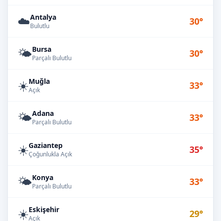
Antalya
☁️
30°
Bulutlu
Bursa
🌤️
30°
Parçalı Bulutlu
Muğla
☀️
33°
Açık
Adana
🌤️
33°
Parçalı Bulutlu
Gaziantep
☀️
35°
Çoğunlukla Açık
Konya
🌤️
33°
Parçalı Bulutlu
Eskişehir
☀️
29°
Açık