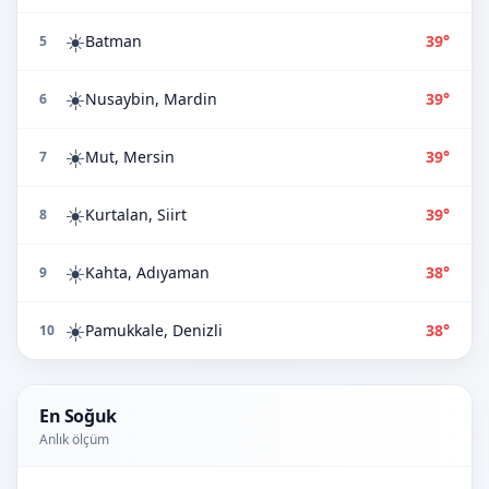
☀️
Batman
39°
5
☀️
Nusaybin, Mardin
39°
6
☀️
Mut, Mersin
39°
7
☀️
Kurtalan, Siirt
39°
8
☀️
Kahta, Adıyaman
38°
9
☀️
Pamukkale, Denizli
38°
10
En Soğuk
Anlık ölçüm