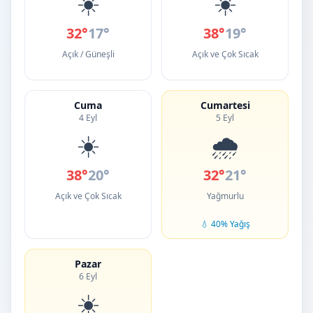
☀️
☀️
32°
17°
38°
19°
Açık / Güneşli
Açık ve Çok Sıcak
Cuma
Cumartesi
4 Eyl
5 Eyl
☀️
🌧️
38°
20°
32°
21°
Açık ve Çok Sıcak
Yağmurlu
💧 40% Yağış
Pazar
6 Eyl
☀️