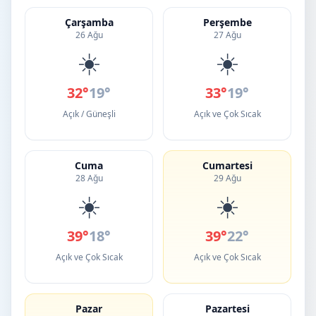
Çarşamba
Perşembe
26 Ağu
27 Ağu
☀️
☀️
32°
19°
33°
19°
Açık / Güneşli
Açık ve Çok Sıcak
Cuma
Cumartesi
28 Ağu
29 Ağu
☀️
☀️
39°
18°
39°
22°
Açık ve Çok Sıcak
Açık ve Çok Sıcak
Pazar
Pazartesi