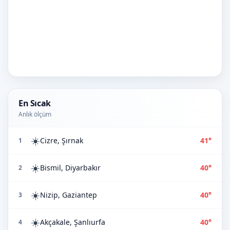
En Sıcak
Anlık ölçüm
☀️
Cizre, Şırnak
41°
1
☀️
Bismil, Diyarbakır
40°
2
☀️
Nizip, Gaziantep
40°
3
☀️
Akçakale, Şanlıurfa
40°
4