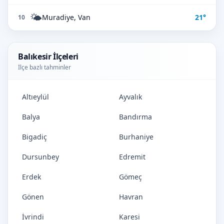
🌤️
Muradiye, Van
21°
10
Balıkesir İlçeleri
İlçe bazlı tahminler
Altıeylül
Ayvalık
Balya
Bandırma
Bigadiç
Burhaniye
Dursunbey
Edremit
Erdek
Gömeç
Gönen
Havran
İvrindi
Karesi