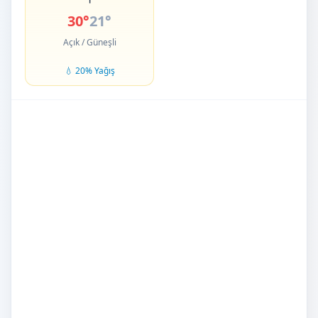
30°
21°
Açık / Güneşli
💧 20% Yağış