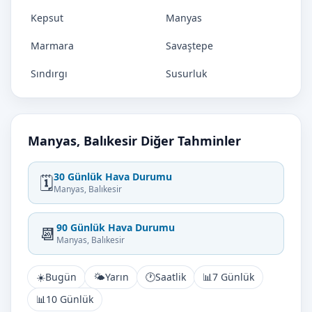
Kepsut
Manyas
Marmara
Savaştepe
Sındırgı
Susurluk
Manyas, Balıkesir Diğer Tahminler
30 Günlük Hava Durumu
🗓️
Manyas, Balıkesir
90 Günlük Hava Durumu
📆
Manyas, Balıkesir
☀️
Bugün
🌤️
Yarın
🕐
Saatlik
📊
7 Günlük
📊
10 Günlük