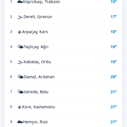
☁️
Köprübaşı, Trabzon
15°
1
🌫️
Dereli, Giresun
17°
2
☀️
Arpaçay, Kars
18°
3
🌤️
Taşlıçay, Ağrı
19°
4
🌫️
Kabataş, Ordu
19°
5
🌤️
Damal, Ardahan
20°
6
🌤️
Gerede, Bolu
21°
7
☀️
Küre, Kastamonu
21°
8
☁️
Hemşin, Rize
21°
9