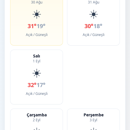
30 Ağu
31 Ağu
☀️
☀️
31°
19°
30°
18°
Açık / Güneşli
Açık / Güneşli
Salı
1 Eyl
☀️
32°
17°
Açık / Güneşli
Çarşamba
Perşembe
2 Eyl
3 Eyl