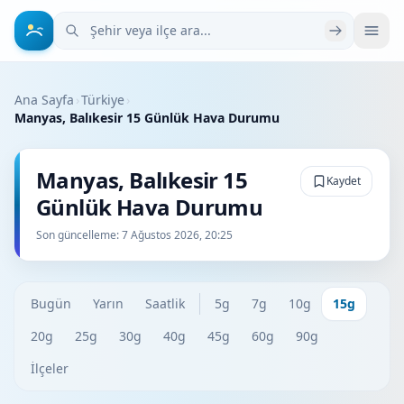
Şehir veya ilçe ara
Ana Sayfa
›
Türkiye
›
Manyas, Balıkesir 15 Günlük Hava Durumu
Manyas, Balıkesir 15
Kaydet
Günlük Hava Durumu
Son güncelleme:
7 Ağustos 2026, 20:25
Bugün
Yarın
Saatlik
5g
7g
10g
15g
20g
25g
30g
40g
45g
60g
90g
İlçeler