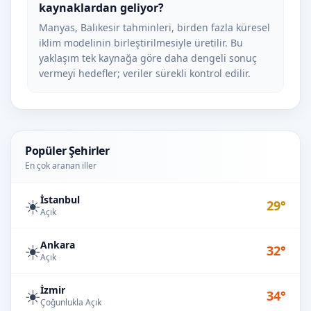
kaynaklardan geliyor?
Manyas, Balıkesir tahminleri, birden fazla küresel
iklim modelinin birleştirilmesiyle üretilir. Bu
yaklaşım tek kaynağa göre daha dengeli sonuç
vermeyi hedefler; veriler sürekli kontrol edilir.
Popüler Şehirler
En çok aranan iller
İstanbul
☀️
29°
Açık
Ankara
☀️
32°
Açık
İzmir
☀️
34°
Çoğunlukla Açık