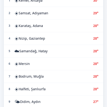
☀️
Kemer, Antalya
30°
1
☀️
Samsat, Adıyaman
29°
2
☀️
Karataş, Adana
28°
3
☀️
Nizip, Gaziantep
28°
4
☁️
Samandağ, Hatay
28°
5
☀️
Mersin
28°
6
☀️
Bodrum, Muğla
28°
7
☀️
Halfeti, Şanlıurfa
28°
8
🌤️
Didim, Aydın
27°
9