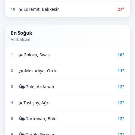
☀️
Edremit, Balıkesir
27°
10
En Soğuk
Anlık ölçüm
☀️
Gölova, Sivas
10°
1
🌫️
Mesudiye, Ordu
11°
2
🌤️
Göle, Ardahan
12°
3
☀️
Taşlıçay, Ağrı
12°
4
🌤️
Dörtdivan, Bolu
12°
5
🌤️
Dereli, Giresun
12°
6