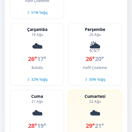
Hafif Çiseleme
💧 51% Yağış
Çarşamba
Perşembe
19 Ağu
20 Ağu
☁️
🌦️
26°
17°
26°
20°
Bulutlu
Hafif Çiseleme
💧 32% Yağış
💧 30% Yağış
Cuma
Cumartesi
21 Ağu
22 Ağu
☁️
☁️
28°
19°
29°
21°