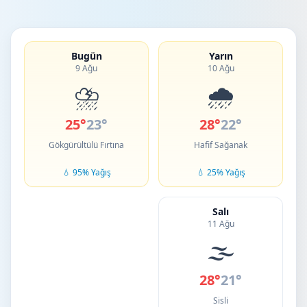
Bugün
Yarın
9 Ağu
10 Ağu
⛈️
🌧️
25°
23°
28°
22°
Gökgürültülü Fırtına
Hafif Sağanak
💧 95% Yağış
💧 25% Yağış
Salı
11 Ağu
🌫️
28°
21°
Sisli