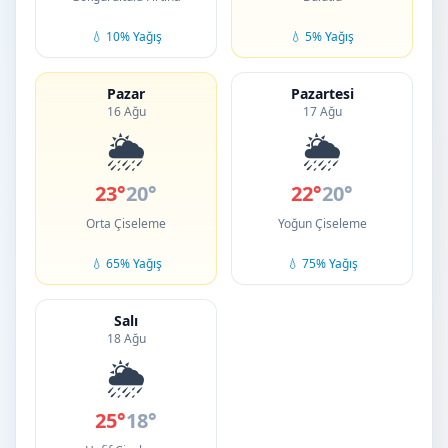
💧 10% Yağış
💧 5% Yağış
Pazar
Pazartesi
16 Ağu
17 Ağu
🌦️
🌦️
23°
20°
22°
20°
Orta Çiseleme
Yoğun Çiseleme
💧 65% Yağış
💧 75% Yağış
Salı
18 Ağu
🌦️
25°
18°