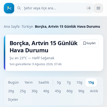
Şehir veya ilçe ara
Ana Sayfa
›
Türkiye
›
Borçka, Artvin 15 Günlük Hava Durumu
Borçka, Artvin 15 Günlük
Kaydet
Hava Durumu
Şu an 23°C — Hafif Sağanak
Son güncelleme:
9 Ağustos 2026, 07:46
Bugün
Yarın
Saatlik
5g
7g
10g
15g
20g
25g
30g
40g
45g
60g
90g
Anlık
İlçeler