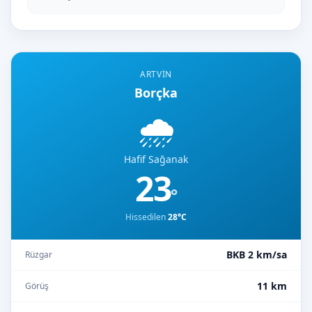
ARTVIN
Borçka
🌧️
Hafif Sağanak
23
°
Hissedilen
28°C
BKB 2 km/sa
Rüzgar
11 km
Görüş