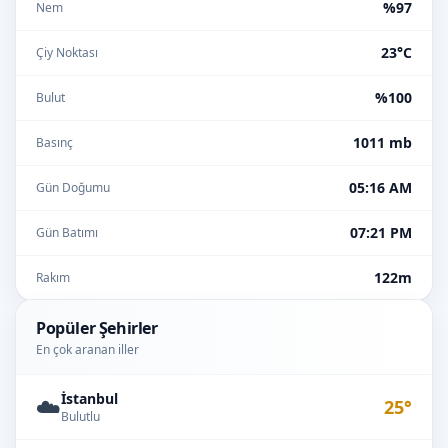
%97
Nem
23°C
Çiy Noktası
%100
Bulut
1011 mb
Basınç
05:16 AM
Gün Doğumu
07:21 PM
Gün Batımı
122m
Rakım
Popüler Şehirler
En çok aranan iller
İstanbul
☁️
25°
Bulutlu