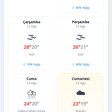
💧 48% Yağış
Çarşamba
Perşembe
12 Ağu
13 Ağu
🌫️
🌫️
28°
20°
26°
21°
Sisli
Sisli
💧 18% Yağış
💧 48% Yağış
Cuma
Cumartesi
14 Ağu
15 Ağu
⛈️
☁️
24°
20°
23°
19°
Gökgürültülü Fırtına
Bulutlu