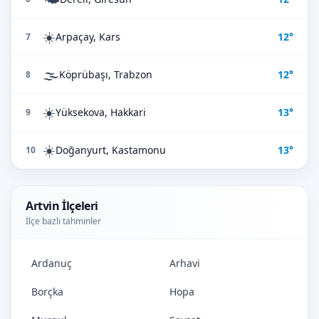
☀️
Arpaçay, Kars
12°
7
🌫️
Köprübaşı, Trabzon
12°
8
☀️
Yüksekova, Hakkari
13°
9
☀️
Doğanyurt, Kastamonu
13°
10
Artvin İlçeleri
İlçe bazlı tahminler
Ardanuç
Arhavi
Borçka
Hopa