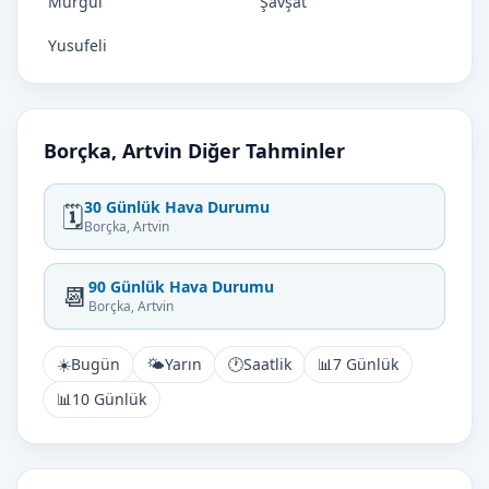
Murgul
Şavşat
Yusufeli
Borçka, Artvin Diğer Tahminler
30 Günlük Hava Durumu
🗓️
Borçka, Artvin
90 Günlük Hava Durumu
📆
Borçka, Artvin
☀️
Bugün
🌤️
Yarın
🕐
Saatlik
📊
7 Günlük
📊
10 Günlük