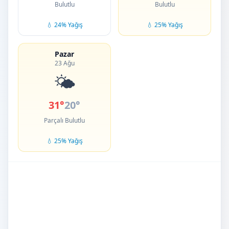
Bulutlu
Bulutlu
💧 24% Yağış
💧 25% Yağış
Pazar
23 Ağu
🌤️
31°
20°
Parçalı Bulutlu
💧 25% Yağış