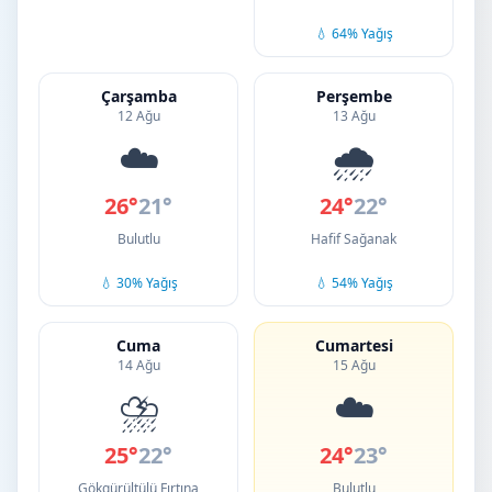
💧 64% Yağış
Çarşamba
Perşembe
12 Ağu
13 Ağu
☁️
🌧️
26°
21°
24°
22°
Bulutlu
Hafif Sağanak
💧 30% Yağış
💧 54% Yağış
Cuma
Cumartesi
14 Ağu
15 Ağu
⛈️
☁️
25°
22°
24°
23°
Gökgürültülü Fırtına
Bulutlu