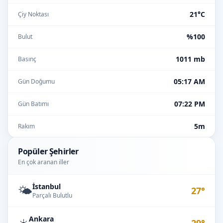
21°C
Çiy Noktası
%100
Bulut
1011 mb
Basınç
05:17 AM
Gün Doğumu
07:22 PM
Gün Batımı
5m
Rakım
Popüler Şehirler
En çok aranan iller
İstanbul
🌤️
27°
Parçalı Bulutlu
Ankara
☀️