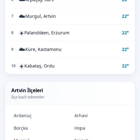
☁️
Murgul, Artvin
22°
7
☀️
Palandöken, Erzurum
22°
8
☁️
Küre, Kastamonu
22°
9
☀️
Kabataş, Ordu
22°
10
Artvin İlçeleri
İlçe bazlı tahminler
Ardanuç
Arhavi
Borçka
Hopa