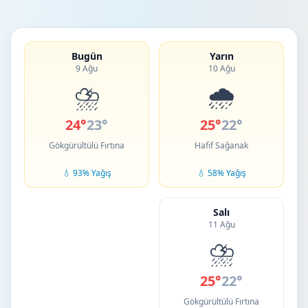
Bugün
Yarın
9 Ağu
10 Ağu
⛈️
🌧️
24°
23°
25°
22°
Gökgürültülü Fırtına
Hafif Sağanak
💧 93% Yağış
💧 58% Yağış
Salı
11 Ağu
⛈️
25°
22°
Gökgürültülü Fırtına