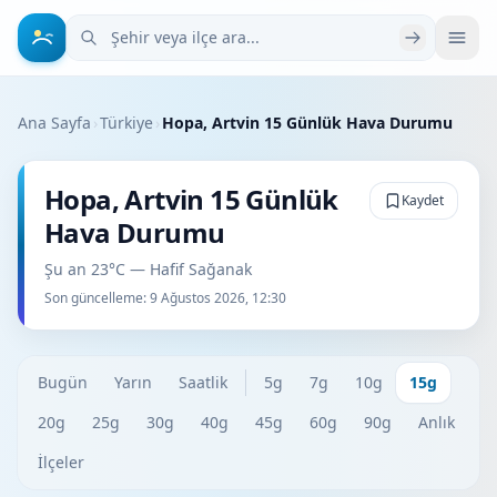
Şehir veya ilçe ara
Ana Sayfa
›
Türkiye
›
Hopa, Artvin 15 Günlük Hava Durumu
Hopa, Artvin 15 Günlük
Kaydet
Hava Durumu
Şu an 23°C — Hafif Sağanak
Son güncelleme:
9 Ağustos 2026, 12:30
Bugün
Yarın
Saatlik
5g
7g
10g
15g
20g
25g
30g
40g
45g
60g
90g
Anlık
İlçeler