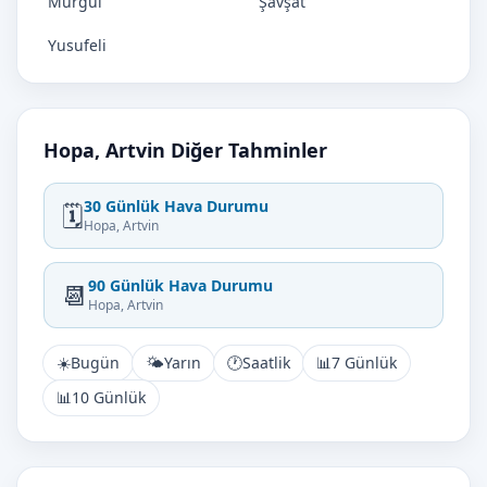
Murgul
Şavşat
Yusufeli
Hopa, Artvin Diğer Tahminler
30 Günlük Hava Durumu
🗓️
Hopa, Artvin
90 Günlük Hava Durumu
📆
Hopa, Artvin
☀️
Bugün
🌤️
Yarın
🕐
Saatlik
📊
7 Günlük
📊
10 Günlük