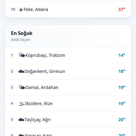
☀️
Feke, Adana
37°
10
En Soğuk
Anlık ölçüm
🌤️
Köprübaşı, Trabzon
14°
1
☁️
Doğankent, Giresun
18°
2
🌤️
Damal, Ardahan
19°
3
🌫️
İkizdere, Rize
19°
4
☁️
Taşlıçay, Ağrı
20°
5
☁️
Arpaçay, Kars
20°
6