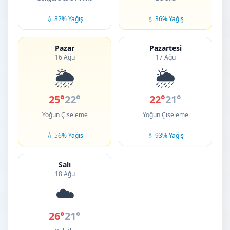
💧 82% Yağış
💧 36% Yağış
Pazar
Pazartesi
16 Ağu
17 Ağu
🌦️
🌦️
25°
22°
22°
21°
Yoğun Çiseleme
Yoğun Çiseleme
💧 56% Yağış
💧 93% Yağış
Salı
18 Ağu
☁️
26°
21°