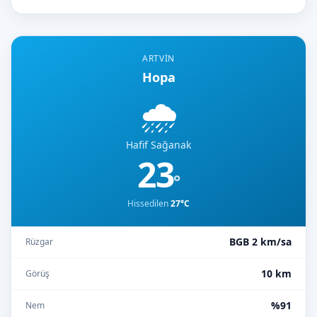
ARTVIN
Hopa
🌧️
Hafif Sağanak
23
°
Hissedilen
27°C
BGB 2 km/sa
Rüzgar
10 km
Görüş
%91
Nem