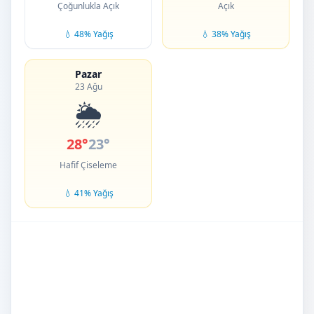
Çoğunlukla Açık
Açık
💧 48% Yağış
💧 38% Yağış
Pazar
23 Ağu
🌦️
28°
23°
Hafif Çiseleme
💧 41% Yağış