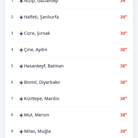
☀️
Nizip, Gaziantep
39°
1
☀️
Halfeti, Şanlıurfa
39°
2
☀️
Cizre, Şırnak
39°
3
☀️
Çine, Aydın
38°
4
☀️
Hasankeyf, Batman
38°
5
☀️
Bismil, Diyarbakır
38°
6
☀️
Kızıltepe, Mardin
38°
7
☀️
Mut, Mersin
38°
8
☀️
Milas, Muğla
38°
9