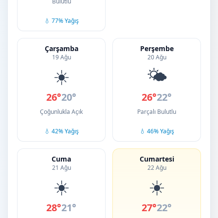
Bulutlu
💧 77% Yağış
Çarşamba
Perşembe
19 Ağu
20 Ağu
☀️
🌤️
26°
20°
26°
22°
Çoğunlukla Açık
Parçalı Bulutlu
💧 42% Yağış
💧 46% Yağış
Cuma
Cumartesi
21 Ağu
22 Ağu
☀️
☀️
28°
21°
27°
22°