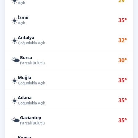
29°
Açık
İzmir
☀️
35°
Açık
Antalya
☀️
32°
Çoğunlukla Açık
Bursa
🌤️
30°
Parçalı Bulutlu
Muğla
☀️
35°
Çoğunlukla Açık
Adana
☀️
35°
Çoğunlukla Açık
Gaziantep
🌤️
35°
Parçalı Bulutlu
Konya