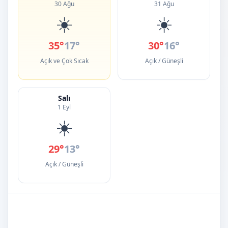
30 Ağu
31 Ağu
☀️
☀️
35°
17°
30°
16°
Açık ve Çok Sıcak
Açık / Güneşli
Salı
1 Eyl
☀️
29°
13°
Açık / Güneşli