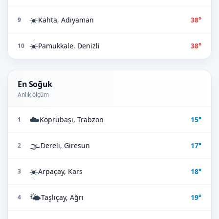
☀️
Kahta, Adıyaman
38°
9
☀️
Pamukkale, Denizli
38°
10
En Soğuk
Anlık ölçüm
☁️
Köprübaşı, Trabzon
15°
1
🌫️
Dereli, Giresun
17°
2
☀️
Arpaçay, Kars
18°
3
🌤️
Taşlıçay, Ağrı
19°
4