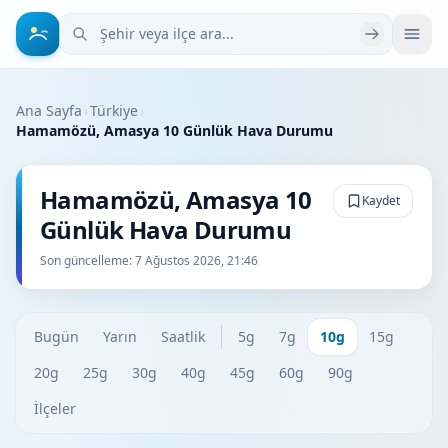
Şehir veya ilçe ara
Ana Sayfa
›
Türkiye
›
Hamamözü, Amasya 10 Günlük Hava Durumu
Hamamözü, Amasya 10
Kaydet
Günlük Hava Durumu
Son güncelleme:
7 Ağustos 2026, 21:46
Bugün
Yarın
Saatlik
5g
7g
10g
15g
20g
25g
30g
40g
45g
60g
90g
İlçeler