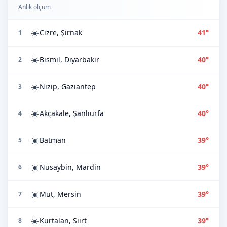
Anlık ölçüm
☀️
Cizre, Şırnak
41°
1
☀️
Bismil, Diyarbakır
40°
2
☀️
Nizip, Gaziantep
40°
3
☀️
Akçakale, Şanlıurfa
40°
4
☀️
Batman
39°
5
☀️
Nusaybin, Mardin
39°
6
☀️
Mut, Mersin
39°
7
☀️
Kurtalan, Siirt
39°
8