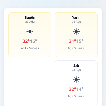
Bugün
Yarın
23 Ağu
24 Ağu
☀️
☀️
32°
16°
31°
15°
Açık / Güneşli
Açık / Güneşli
Salı
25 Ağu
☀️
32°
14°
Açık / Güneşli