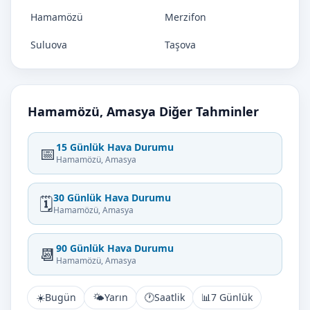
Hamamözü
Merzifon
Suluova
Taşova
Hamamözü, Amasya Diğer Tahminler
15 Günlük Hava Durumu
📅
Hamamözü, Amasya
30 Günlük Hava Durumu
🗓️
Hamamözü, Amasya
90 Günlük Hava Durumu
📆
Hamamözü, Amasya
☀️
Bugün
🌤️
Yarın
🕐
Saatlik
📊
7 Günlük