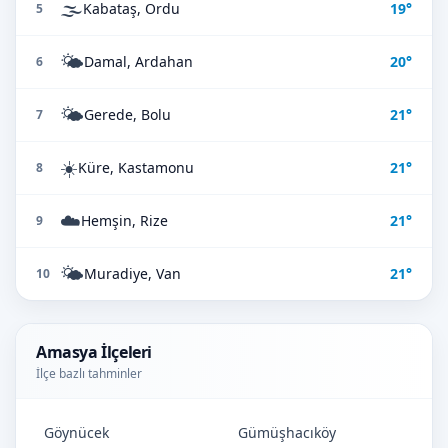
🌫️
Kabataş, Ordu
19°
5
🌤️
Damal, Ardahan
20°
6
🌤️
Gerede, Bolu
21°
7
☀️
Küre, Kastamonu
21°
8
☁️
Hemşin, Rize
21°
9
🌤️
Muradiye, Van
21°
10
Amasya İlçeleri
İlçe bazlı tahminler
Göynücek
Gümüşhacıköy