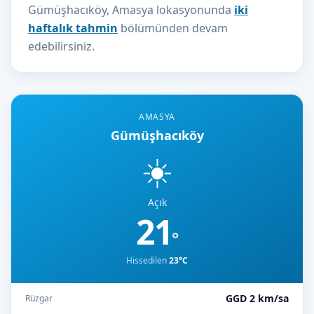
Gümüşhacıköy, Amasya lokasyonunda
iki
haftalık tahmin
bölümünden devam
edebilirsiniz.
AMASYA
Gümüşhacıköy
☀️
Açık
21
°
Hissedilen
23°C
GGD 2 km/sa
Rüzgar