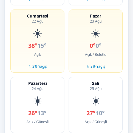
Cumartesi
Pazar
22 Ağu
23 Ağu
☀️
☀️
38°
15°
0°
0°
Açık
Açık / Bulutlu
💧 3% Yağış
💧 3% Yağış
Pazartesi
Salı
24 Ağu
25 Ağu
☀️
☀️
26°
13°
27°
10°
Açık / Güneşli
Açık / Güneşli