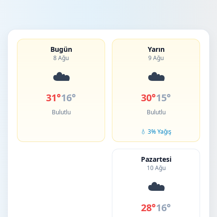
Bugün
Yarın
8 Ağu
9 Ağu
☁️
☁️
31°
16°
30°
15°
Bulutlu
Bulutlu
💧 3% Yağış
Pazartesi
10 Ağu
☁️
28°
16°