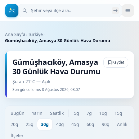
Şehir veya ilçe ara
Ana Sayfa
›
Türkiye
›
Gümüşhacıköy, Amasya 30 Günlük Hava Durumu
Gümüşhacıköy, Amasya
Kaydet
30 Günlük Hava Durumu
Şu an 21°C — Açık
Son güncelleme:
8 Ağustos 2026, 08:07
Bugün
Yarın
Saatlik
5g
7g
10g
15g
20g
25g
30g
40g
45g
60g
90g
Anlık
İlçeler