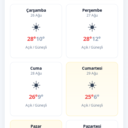
Çarşamba
Perşembe
26 Ağu
27 Ağu
☀️
☀️
28°
10°
28°
12°
Açık / Güneşli
Açık / Güneşli
Cuma
Cumartesi
28 Ağu
29 Ağu
☀️
☀️
26°
9°
25°
6°
Açık / Güneşli
Açık / Güneşli
Pazar
Pazartesi