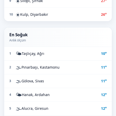
☀️
Silopi, Şırnak
27°
9
☀️
Kulp, Diyarbakır
26°
10
En Soğuk
Anlık ölçüm
🌤️
Taşlıçay, Ağrı
10°
1
🌫️
Pınarbaşı, Kastamonu
11°
2
🌫️
Gölova, Sivas
11°
3
🌤️
Hanak, Ardahan
12°
4
🌫️
Alucra, Giresun
12°
5