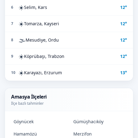
☀️
Selim, Kars
12°
6
☀️
Tomarza, Kayseri
12°
7
🌫️
Mesudiye, Ordu
12°
8
☀️
Köprübaşı, Trabzon
12°
9
☀️
Karayazı, Erzurum
13°
10
Amasya İlçeleri
İlçe bazlı tahminler
Göynücek
Gümüşhacıköy
Hamamözü
Merzifon