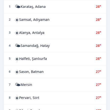
🌤️
Karataş, Adana
28°
1
☀️
Samsat, Adıyaman
28°
2
☀️
Alanya, Antalya
28°
3
🌤️
Samandağ, Hatay
28°
4
☀️
Halfeti, Şanlıurfa
28°
5
☀️
Sason, Batman
27°
6
🌤️
Mersin
27°
7
☀️
Pervari, Siirt
27°
8