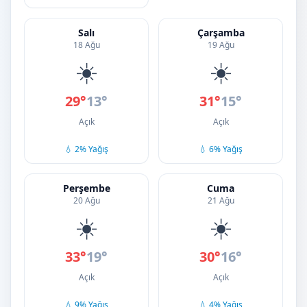
Salı
Çarşamba
18 Ağu
19 Ağu
☀️
☀️
29°
13°
31°
15°
Açık
Açık
💧 2% Yağış
💧 6% Yağış
Perşembe
Cuma
20 Ağu
21 Ağu
☀️
☀️
33°
19°
30°
16°
Açık
Açık
💧 9% Yağış
💧 4% Yağış