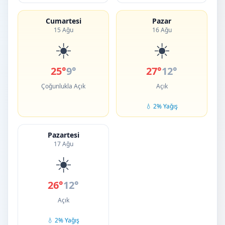
Cumartesi
Pazar
15 Ağu
16 Ağu
☀️
☀️
25°
9°
27°
12°
Çoğunlukla Açık
Açık
💧 2% Yağış
Pazartesi
17 Ağu
☀️
26°
12°
Açık
💧 2% Yağış