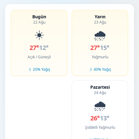
Bugün
Yarın
22 Ağu
23 Ağu
☀️
🌧️
27°
12°
27°
15°
Açık / Güneşli
Yağmurlu
💧 20% Yağış
💧 40% Yağış
Pazartesi
24 Ağu
🌧️
26°
13°
Şiddetli Yağmurlu