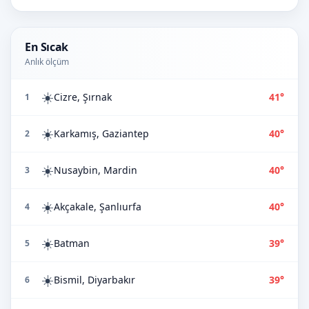
En Sıcak
Anlık ölçüm
☀️
Cizre, Şırnak
41°
1
☀️
Karkamış, Gaziantep
40°
2
☀️
Nusaybin, Mardin
40°
3
☀️
Akçakale, Şanlıurfa
40°
4
☀️
Batman
39°
5
☀️
Bismil, Diyarbakır
39°
6