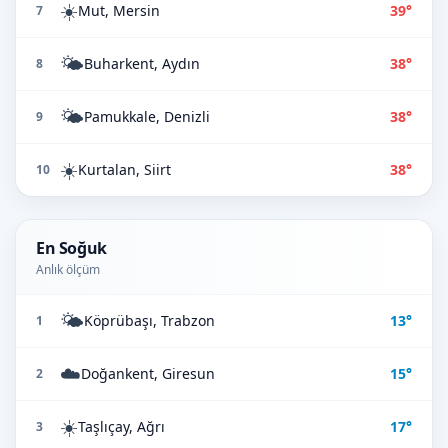
☀️
Mut, Mersin
39°
7
🌤️
Buharkent, Aydın
38°
8
🌤️
Pamukkale, Denizli
38°
9
☀️
Kurtalan, Siirt
38°
10
En Soğuk
Anlık ölçüm
🌤️
Köprübaşı, Trabzon
13°
1
☁️
Doğankent, Giresun
15°
2
☀️
Taşlıçay, Ağrı
17°
3