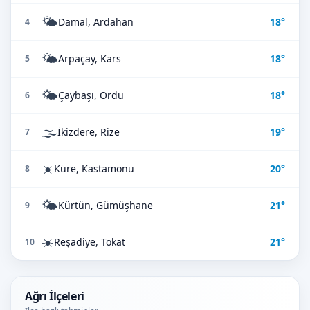
🌤️
Damal, Ardahan
18°
4
🌤️
Arpaçay, Kars
18°
5
🌤️
Çaybaşı, Ordu
18°
6
🌫️
İkizdere, Rize
19°
7
☀️
Küre, Kastamonu
20°
8
🌤️
Kürtün, Gümüşhane
21°
9
☀️
Reşadiye, Tokat
21°
10
Ağrı İlçeleri