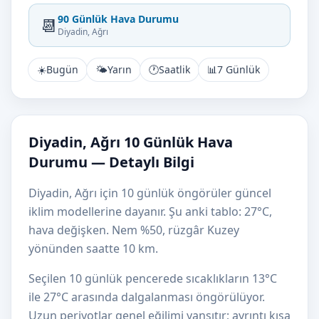
90 Günlük Hava Durumu
📆
Diyadin, Ağrı
☀️
Bugün
🌤️
Yarın
🕐
Saatlik
📊
7 Günlük
Diyadin, Ağrı 10 Günlük Hava
Durumu — Detaylı Bilgi
Diyadin, Ağrı için 10 günlük öngörüler güncel
iklim modellerine dayanır. Şu anki tablo: 27°C,
hava değişken. Nem %50, rüzgâr Kuzey
yönünden saatte 10 km.
Seçilen 10 günlük pencerede sıcaklıkların 13°C
ile 27°C arasında dalgalanması öngörülüyor.
Uzun periyotlar genel eğilimi yansıtır; ayrıntı kısa