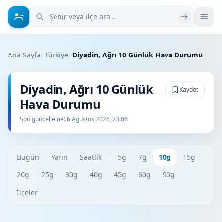
Şehir veya ilçe ara
Ana Sayfa
›
Türkiye
›
Diyadin, Ağrı 10 Günlük Hava Durumu
Diyadin, Ağrı 10 Günlük
Kaydet
Hava Durumu
Son güncelleme:
6 Ağustos 2026, 23:06
Bugün
Yarın
Saatlik
5g
7g
10g
15g
20g
25g
30g
40g
45g
60g
90g
İlçeler