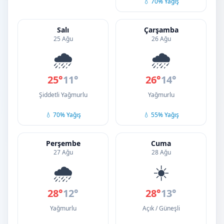
💧 70% Yağış
Salı
Çarşamba
25 Ağu
26 Ağu
🌧️
🌧️
25°
11°
26°
14°
Şiddetli Yağmurlu
Yağmurlu
💧 70% Yağış
💧 55% Yağış
Perşembe
Cuma
27 Ağu
28 Ağu
🌧️
☀️
28°
12°
28°
13°
Yağmurlu
Açık / Güneşli