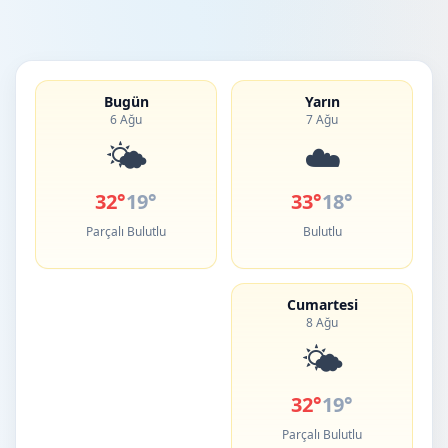
Bugün
Yarın
6 Ağu
7 Ağu
🌤️
☁️
32°
19°
33°
18°
Parçalı Bulutlu
Bulutlu
Cumartesi
8 Ağu
🌤️
32°
19°
Parçalı Bulutlu