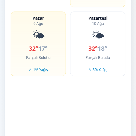
Pazar
Pazartesi
9 Ağu
10 Ağu
🌤️
🌤️
32°
17°
32°
18°
Parçalı Bulutlu
Parçalı Bulutlu
💧 1% Yağış
💧 3% Yağış