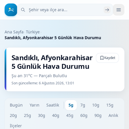
Şehir veya ilçe ara
Ana Sayfa
›
Türkiye
›
Sandıklı, Afyonkarahisar 5 Günlük Hava Durumu
Sandıklı, Afyonkarahisar
Kaydet
5 Günlük Hava Durumu
Şu an 31°C — Parçalı Bulutlu
Son güncelleme:
6 Ağustos 2026, 13:01
Bugün
Yarın
Saatlik
5g
7g
10g
15g
20g
25g
30g
40g
45g
60g
90g
Anlık
İlçeler