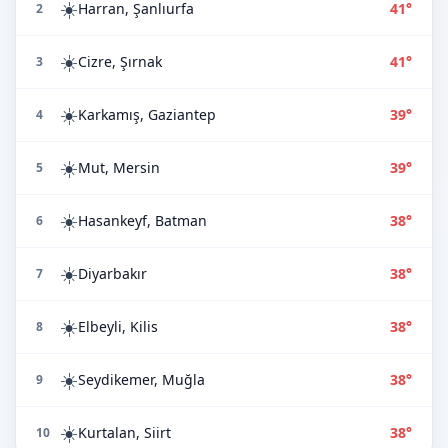
☀️
Harran, Şanlıurfa
41°
2
☀️
Cizre, Şırnak
41°
3
☀️
Karkamış, Gaziantep
39°
4
☀️
Mut, Mersin
39°
5
☀️
Hasankeyf, Batman
38°
6
☀️
Diyarbakır
38°
7
☀️
Elbeyli, Kilis
38°
8
☀️
Seydikemer, Muğla
38°
9
☀️
Kurtalan, Siirt
38°
10