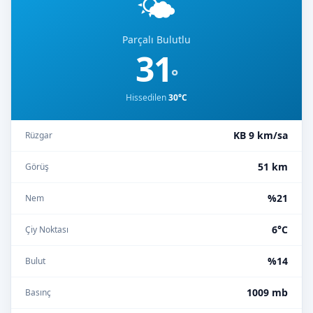
🌤️
Parçalı Bulutlu
31
°
Hissedilen
30°C
KB 9 km/sa
Rüzgar
51 km
Görüş
%21
Nem
6°C
Çiy Noktası
%14
Bulut
1009 mb
Basınç