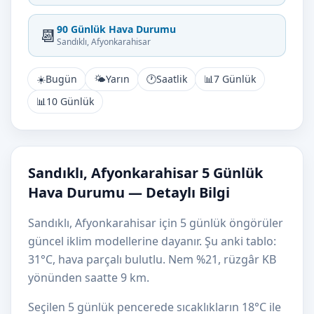
90 Günlük Hava Durumu
📆
Sandıklı, Afyonkarahisar
☀️
Bugün
🌤️
Yarın
🕐
Saatlik
📊
7 Günlük
📊
10 Günlük
Sandıklı, Afyonkarahisar 5 Günlük
Hava Durumu — Detaylı Bilgi
Sandıklı, Afyonkarahisar için 5 günlük öngörüler
güncel iklim modellerine dayanır. Şu anki tablo:
31°C, hava parçalı bulutlu. Nem %21, rüzgâr KB
yönünden saatte 9 km.
Seçilen 5 günlük pencerede sıcaklıkların 18°C ile