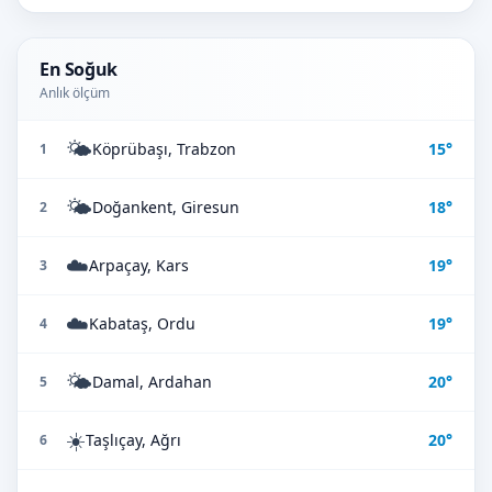
En Soğuk
Anlık ölçüm
🌤️
Köprübaşı, Trabzon
15°
1
🌤️
Doğankent, Giresun
18°
2
☁️
Arpaçay, Kars
19°
3
☁️
Kabataş, Ordu
19°
4
🌤️
Damal, Ardahan
20°
5
☀️
Taşlıçay, Ağrı
20°
6