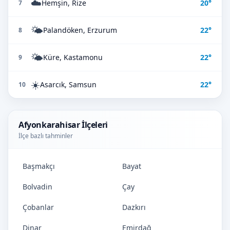
☁️
Hemşin, Rize
20°
7
🌤️
Palandöken, Erzurum
22°
8
🌤️
Küre, Kastamonu
22°
9
☀️
Asarcık, Samsun
22°
10
Afyonkarahisar İlçeleri
İlçe bazlı tahminler
Başmakçı
Bayat
Bolvadin
Çay
Çobanlar
Dazkırı
Dinar
Emirdağ