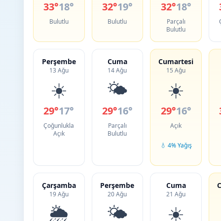
33°
18°
32°
19°
32°
18°
Bulutlu
Bulutlu
Parçalı
Bulutlu
Perşembe
Cuma
Cumartesi
13 Ağu
14 Ağu
15 Ağu
☀️
🌤️
☀️
29°
17°
29°
16°
29°
16°
Çoğunlukla
Parçalı
Açık
Açık
Bulutlu
💧 4% Yağış
Çarşamba
Perşembe
Cuma
C
19 Ağu
20 Ağu
21 Ağu
🌦️
🌤️
☀️