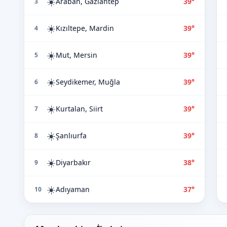
☀️
Araban, Gaziantep
39°
3
☀️
Kızıltepe, Mardin
39°
4
☀️
Mut, Mersin
39°
5
☀️
Seydikemer, Muğla
39°
6
☀️
Kurtalan, Siirt
39°
7
☀️
Şanlıurfa
39°
8
☀️
Diyarbakır
38°
9
☀️
Adıyaman
37°
10