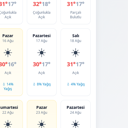
31°
17°
32°
18°
31°
17°
Çoğunlukla
Çoğunlukla
Parçalı
Açık
Açık
Bulutlu
Pazar
Pazartesi
Salı
16 Ağu
17 Ağu
18 Ağu
☀️
☀️
☀️
30°
16°
30°
17°
31°
17°
Açık
Açık
Açık
💧 14%
💧 8% Yağış
💧 4% Yağış
Yağış
umartesi
Pazar
Pazartesi
22 Ağu
23 Ağu
24 Ağu
☀️
☀️
☀️