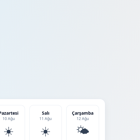
Pazartesi
Salı
Çarşamba
10 Ağu
11 Ağu
12 Ağu
☀️
☀️
🌤️