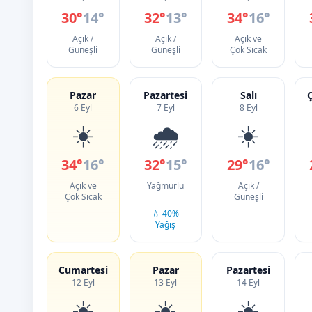
30°
14°
32°
13°
34°
16°
Açık /
Açık /
Açık ve
Güneşli
Güneşli
Çok Sıcak
Pazar
Pazartesi
Salı
6 Eyl
7 Eyl
8 Eyl
☀️
🌧️
☀️
34°
16°
32°
15°
29°
16°
Açık ve
Yağmurlu
Açık /
Çok Sıcak
Güneşli
💧 40%
Yağış
Cumartesi
Pazar
Pazartesi
12 Eyl
13 Eyl
14 Eyl
☀️
☀️
☀️