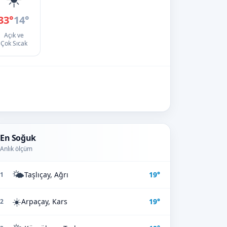
33°
14°
Açık ve
Çok Sıcak
En Soğuk
Anlık ölçüm
🌤️
Taşlıçay, Ağrı
19°
1
☀️
Arpaçay, Kars
19°
2