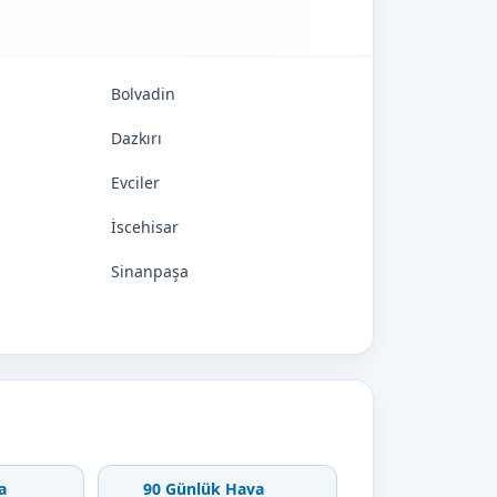
Bolvadin
Dazkırı
Evciler
İscehisar
Sinanpaşa
a
90 Günlük Hava