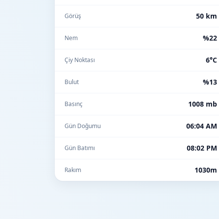
50 km
Görüş
%22
Nem
6°C
Çiy Noktası
%13
Bulut
1008 mb
Basınç
06:04 AM
Gün Doğumu
08:02 PM
Gün Batımı
1030m
Rakım