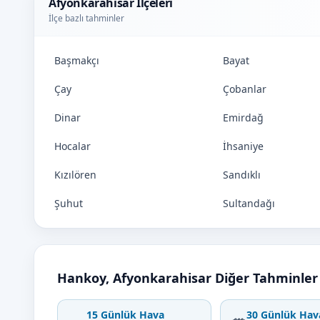
Afyonkarahisar İlçeleri
İlçe bazlı tahminler
Başmakçı
Bayat
Çay
Çobanlar
Dinar
Emirdağ
Hocalar
İhsaniye
Kızılören
Sandıklı
Şuhut
Sultandağı
Hankoy, Afyonkarahisar Diğer Tahminler
15 Günlük Hava
30 Günlük Hav