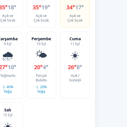
35°
18°
35°
19°
34°
17°
Açık ve
Açık ve
Açık ve
Çok Sıcak
Çok Sıcak
Çok Sıcak
Çarşamba
Perşembe
Cuma
9 Eyl
10 Eyl
11 Eyl
🌧️
🌤️
☀️
27°
10°
20°
4°
26°
8°
Yağmurlu
Parçalı
Açık /
Bulutlu
Güneşli
💧 40%
💧 20%
Yağış
Yağış
Salı
15 Eyl
☀️