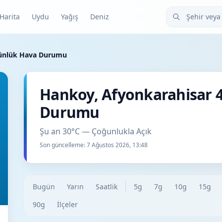
Şehir veya ilçe
Harita
Uydu
Yağış
Deniz
Günlük Hava Durumu
Hankoy, Afyonkarahisar 
Durumu
Şu an 30°C — Çoğunlukla Açık
Son güncelleme:
7 Ağustos 2026, 13:48
Bugün
Yarın
Saatlik
5g
7g
10g
15g
90g
İlçeler