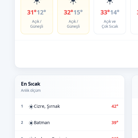
31°
12°
32°
15°
33°
14°
Açık /
Açık /
Açık ve
Güneşli
Güneşli
Çok Sıcak
En Sıcak
Anlık ölçüm
☀️
Cizre, Şırnak
42°
1
☀️
Batman
39°
2