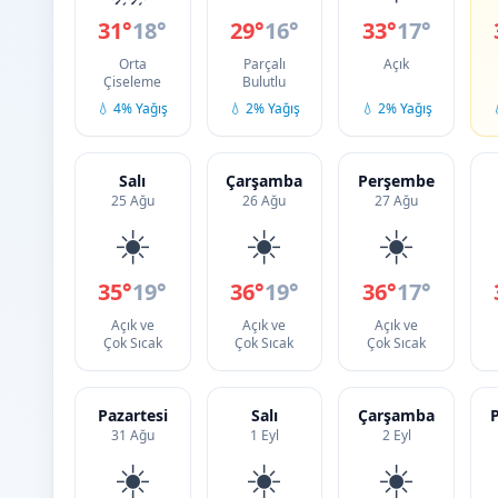
31°
18°
29°
16°
33°
17°
Orta
Parçalı
Açık
Çiseleme
Bulutlu
💧 4% Yağış
💧 2% Yağış
💧 2% Yağış
Salı
Çarşamba
Perşembe
25 Ağu
26 Ağu
27 Ağu
☀️
☀️
☀️
35°
19°
36°
19°
36°
17°
Açık ve
Açık ve
Açık ve
Çok Sıcak
Çok Sıcak
Çok Sıcak
Pazartesi
Salı
Çarşamba
31 Ağu
1 Eyl
2 Eyl
☀️
☀️
☀️