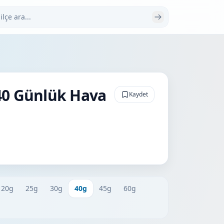
 ara
40 Günlük Hava
Kaydet
20g
25g
30g
40g
45g
60g