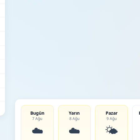
Bugün
Yarın
Pazar
7 Ağu
8 Ağu
9 Ağu
☁️
☁️
🌤️