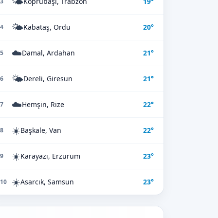
🌤️
Köprübaşı, Trabzon
19°
3
🌤️
Kabataş, Ordu
20°
4
☁️
Damal, Ardahan
21°
5
🌤️
Dereli, Giresun
21°
6
☁️
Hemşin, Rize
22°
7
☀️
Başkale, Van
22°
8
☀️
Karayazı, Erzurum
23°
9
☀️
Asarcık, Samsun
23°
10