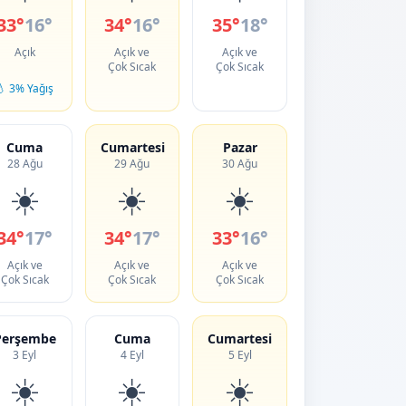
33°
16°
34°
16°
35°
18°
Açık
Açık ve
Açık ve
Çok Sıcak
Çok Sıcak
💧 3% Yağış
Cuma
Cumartesi
Pazar
28 Ağu
29 Ağu
30 Ağu
☀️
☀️
☀️
34°
17°
34°
17°
33°
16°
Açık ve
Açık ve
Açık ve
Çok Sıcak
Çok Sıcak
Çok Sıcak
Perşembe
Cuma
Cumartesi
3 Eyl
4 Eyl
5 Eyl
☀️
☀️
☀️