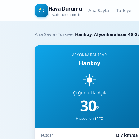
Hava Durumu
Ana Sayfa
Türkiye
havadurumu.com.tr
Ana Sayfa
›
Türkiye
›
Hankoy, Afyonkarahisar 40 
AFYONKARAHISAR
Hankoy
☀️
Çoğunlukla Açık
30
°
Hissedilen
31°C
D 7 km/sa
Rüzgar