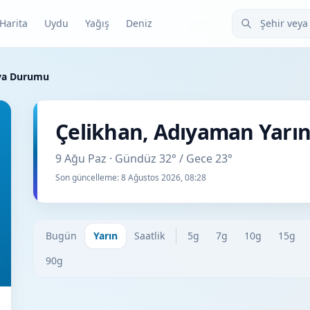
Şehir veya ilçe
Harita
Uydu
Yağış
Deniz
ava Durumu
Çelikhan, Adıyaman Yar
9 Ağu Paz · Gündüz 32° / Gece 23°
Son güncelleme:
8 Ağustos 2026, 08:28
Bugün
Yarın
Saatlik
5g
7g
10g
15g
90g