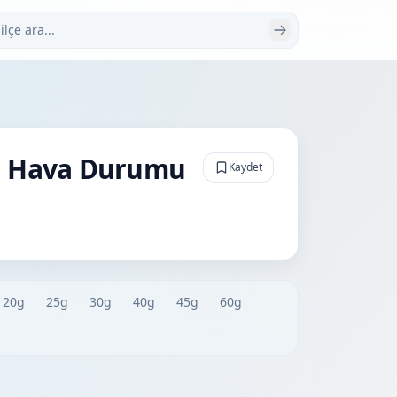
 ara
ın Hava Durumu
Kaydet
20g
25g
30g
40g
45g
60g