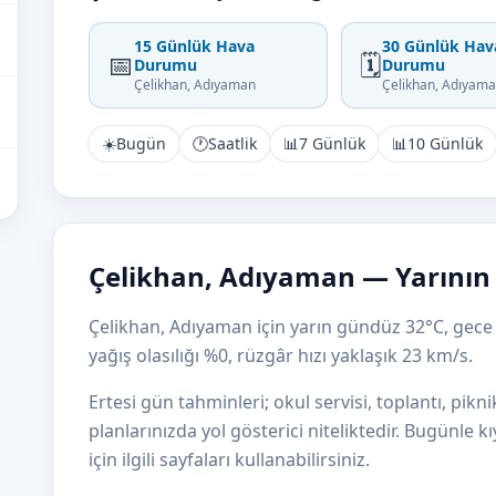
15 Günlük Hava
30 Günlük Hav
📅
🗓️
Durumu
Durumu
Çelikhan, Adıyaman
Çelikhan, Adıyam
☀️
Bugün
🕐
Saatlik
📊
7 Günlük
📊
10 Günlük
Çelikhan, Adıyaman — Yarını
Çelikhan, Adıyaman için yarın gündüz 32°C, gece 
yağış olasılığı %0, rüzgâr hızı yaklaşık 23 km/s.
Ertesi gün tahminleri; okul servisi, toplantı, pikni
planlarınızda yol gösterici niteliktedir. Bugünle 
için ilgili sayfaları kullanabilirsiniz.