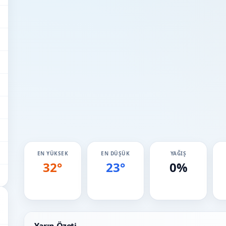
EN YÜKSEK
EN DÜŞÜK
YAĞIŞ
32°
23°
0%