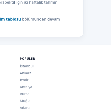
pektif için iki haftalık tahmin
lim tablosu
bölümünden devam
POPÜLER
İstanbul
Ankara
İzmir
Antalya
Bursa
Muğla
Adana