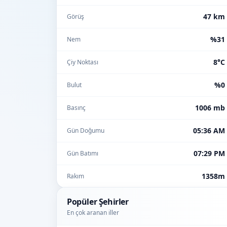
47 km
Görüş
%31
Nem
8°C
Çiy Noktası
%0
Bulut
1006 mb
Basınç
05:36 AM
Gün Doğumu
07:29 PM
Gün Batımı
1358m
Rakım
Popüler Şehirler
En çok aranan iller