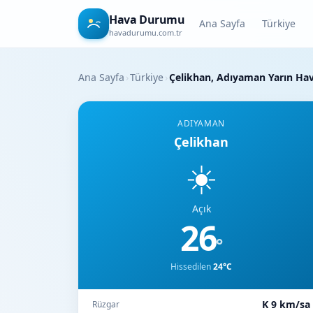
Hava Durumu
Ana Sayfa
Türkiye
havadurumu.com.tr
Ana Sayfa
›
Türkiye
›
Çelikhan, Adıyaman Yarın H
ADIYAMAN
Çelikhan
☀️
Açık
26
°
Hissedilen
24°C
K 9 km/sa
Rüzgar