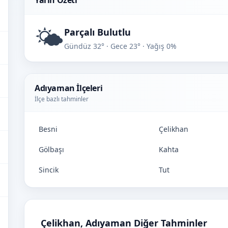
Yarın Özeti
🌤️
Parçalı Bulutlu
Gündüz 32° · Gece 23° · Yağış 0%
Adıyaman İlçeleri
İlçe bazlı tahminler
Besni
Çelikhan
Gölbaşı
Kahta
Sincik
Tut
Çelikhan, Adıyaman Diğer Tahminler