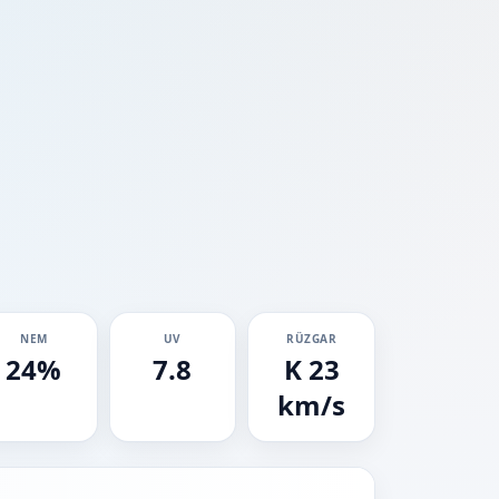
NEM
UV
RÜZGAR
24%
7.8
K 23
km/s