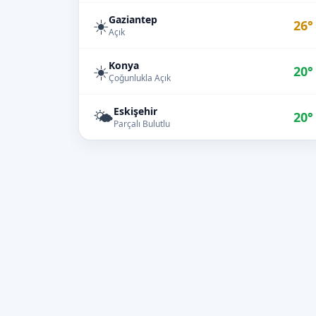
Gaziantep
☀️
26°
Açık
Konya
☀️
20°
Çoğunlukla Açık
Eskişehir
🌤️
20°
Parçalı Bulutlu