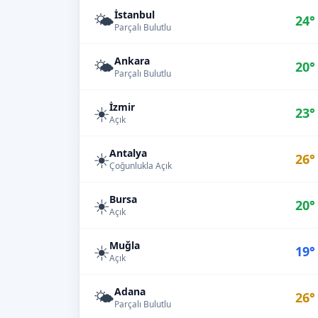
İstanbul
🌤️
24°
Parçalı Bulutlu
Ankara
🌤️
20°
Parçalı Bulutlu
İzmir
☀️
23°
Açık
Antalya
☀️
26°
Çoğunlukla Açık
Bursa
☀️
20°
Açık
Muğla
☀️
19°
Açık
Adana
🌤️
26°
Parçalı Bulutlu