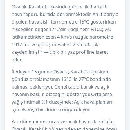
Ovacık, Karabük ilçesinde güncel iki haftalık
hava raporu burada derlenmektedir. An itibarıyla
ölçülen hava sisli, termometre 15°C gösterirken
hissedilen değer 17°C'dir. Bağıl nem %100; GÜ
istikametinden esen 4 km/s rüzgâr, barometre
1012 mb ve görüş mesafesi 2 km olarak
kaydedilmiştir — tipik bir yaz profiline işaret
eder.
İlerleyen 15 günde Ovacık, Karabük ilçesinde
gündüz ortalamasının 13°C ile 27°C bandında
kalması bekleniyor. Genel tablo kurak ve açık
havanın baskın olacağını gösteriyor. Ortalama
yağış ihtimali %1 düzeyinde; Açık hava planları
için elverişli bir dönem öngörülüyor.
Yaz döneminde kurak ve sıcak hava sık görülür.
Ovacık, Karabük bölgesinde yaz dönemine özgü