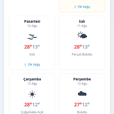
💧 5% Yağış
Pazartesi
Salı
10 Ağu
11 Ağu
🌫️
🌤️
28°
13°
28°
13°
Sisli
Parçalı Bulutlu
💧 2% Yağış
Çarşamba
Perşembe
12 Ağu
13 Ağu
☀️
☁️
28°
12°
27°
12°
Çoğunlukla Açık
Bulutlu