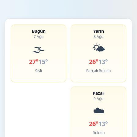
Bugün
Yarın
7 Ağu
8 Ağu
🌫️
🌤️
27°
15°
26°
13°
Sisli
Parçalı Bulutlu
Pazar
9 Ağu
☁️
26°
13°
Bulutlu