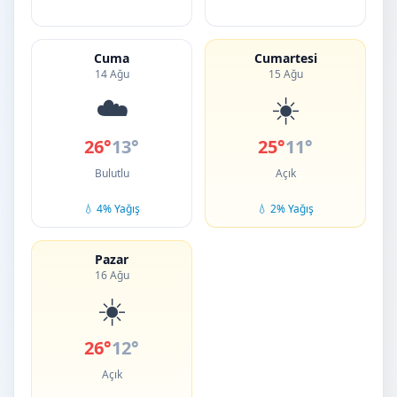
Cuma
Cumartesi
14 Ağu
15 Ağu
☁️
☀️
26°
13°
25°
11°
Bulutlu
Açık
💧 4% Yağış
💧 2% Yağış
Pazar
16 Ağu
☀️
26°
12°
Açık