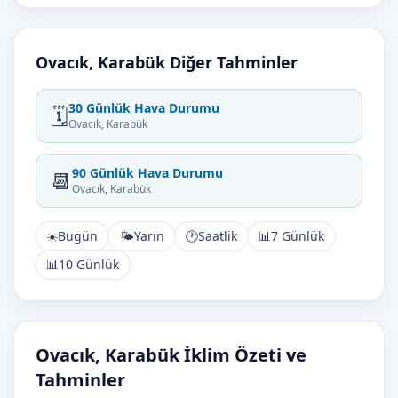
Ovacık, Karabük Diğer Tahminler
30 Günlük Hava Durumu
🗓️
Ovacık, Karabük
90 Günlük Hava Durumu
📆
Ovacık, Karabük
☀️
Bugün
🌤️
Yarın
🕐
Saatlik
📊
7 Günlük
📊
10 Günlük
Ovacık, Karabük İklim Özeti ve
Tahminler