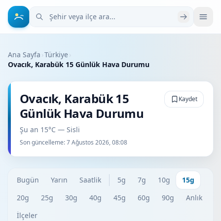
Şehir veya ilçe ara
Ana Sayfa
›
Türkiye
›
Ovacık, Karabük 15 Günlük Hava Durumu
Ovacık, Karabük 15
Kaydet
Günlük Hava Durumu
Şu an 15°C — Sisli
Son güncelleme:
7 Ağustos 2026, 08:08
Bugün
Yarın
Saatlik
5g
7g
10g
15g
20g
25g
30g
40g
45g
60g
90g
Anlık
İlçeler