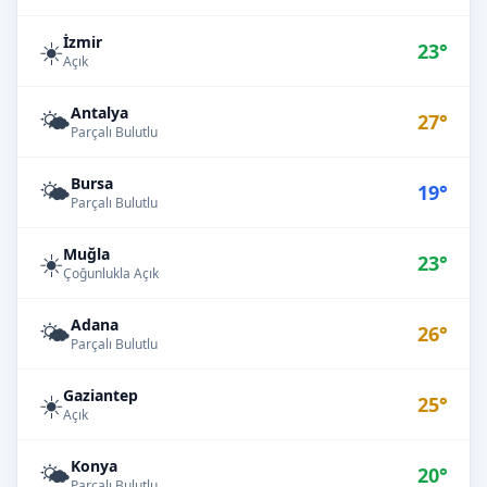
İzmir
☀️
23°
Açık
Antalya
🌤️
27°
Parçalı Bulutlu
Bursa
🌤️
19°
Parçalı Bulutlu
Muğla
☀️
23°
Çoğunlukla Açık
Adana
🌤️
26°
Parçalı Bulutlu
Gaziantep
☀️
25°
Açık
Konya
🌤️
20°
Parçalı Bulutlu