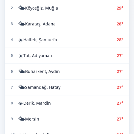
🌤️
Köyceğiz, Muğla
29°
2
🌤️
Karataş, Adana
28°
3
☀️
Halfeti, Şanlıurfa
28°
4
☀️
Tut, Adıyaman
27°
5
🌤️
Buharkent, Aydın
27°
6
🌤️
Samandağ, Hatay
27°
7
☀️
Derik, Mardin
27°
8
🌤️
Mersin
27°
9