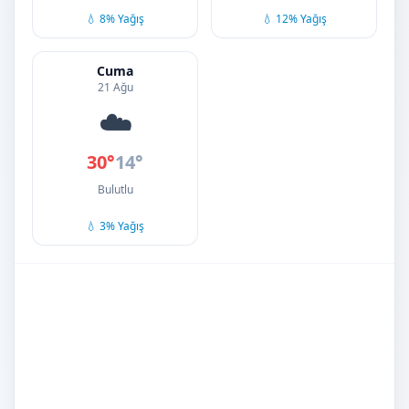
💧 8% Yağış
💧 12% Yağış
Cuma
21 Ağu
☁️
30°
14°
Bulutlu
💧 3% Yağış