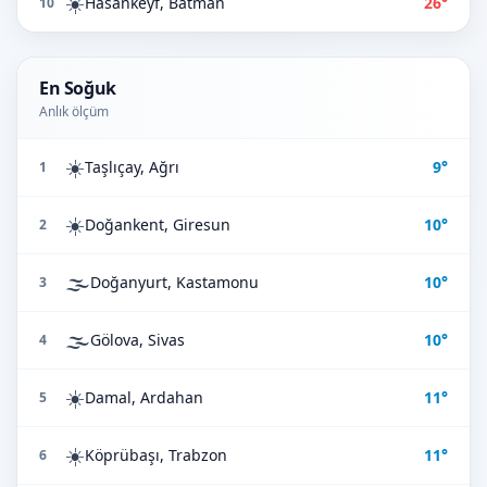
☀️
Hasankeyf, Batman
26°
10
En Soğuk
Anlık ölçüm
☀️
Taşlıçay, Ağrı
9°
1
☀️
Doğankent, Giresun
10°
2
🌫️
Doğanyurt, Kastamonu
10°
3
🌫️
Gölova, Sivas
10°
4
☀️
Damal, Ardahan
11°
5
☀️
Köprübaşı, Trabzon
11°
6