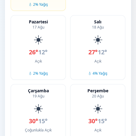
💧 2% Yağış
Pazartesi
Salı
17 Ağu
18 Ağu
☀️
☀️
26°
12°
27°
12°
Açık
Açık
💧 2% Yağış
💧 4% Yağış
Çarşamba
Perşembe
19 Ağu
20 Ağu
☀️
☀️
30°
15°
30°
15°
Çoğunlukla Açık
Açık