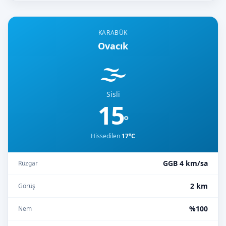
KARABÜK
Ovacık
🌫️
Sisli
15
°
Hissedilen
17°C
GGB 4 km/sa
Rüzgar
2 km
Görüş
%100
Nem