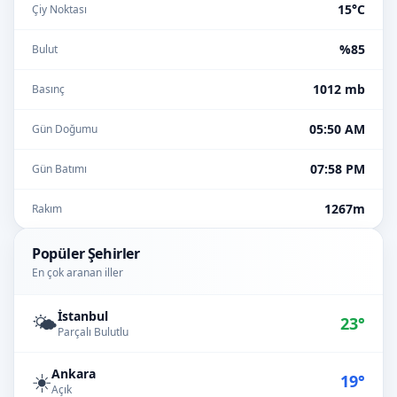
15°C
Çiy Noktası
%85
Bulut
1012 mb
Basınç
05:50 AM
Gün Doğumu
07:58 PM
Gün Batımı
1267m
Rakım
Popüler Şehirler
En çok aranan iller
İstanbul
🌤️
23°
Parçalı Bulutlu
Ankara
☀️
19°
Açık