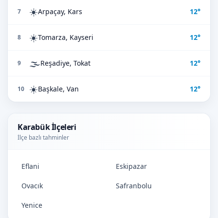
☀️
Arpaçay, Kars
12°
7
☀️
Tomarza, Kayseri
12°
8
🌫️
Reşadiye, Tokat
12°
9
☀️
Başkale, Van
12°
10
Karabük İlçeleri
İlçe bazlı tahminler
Eflani
Eskipazar
Ovacık
Safranbolu
Yenice