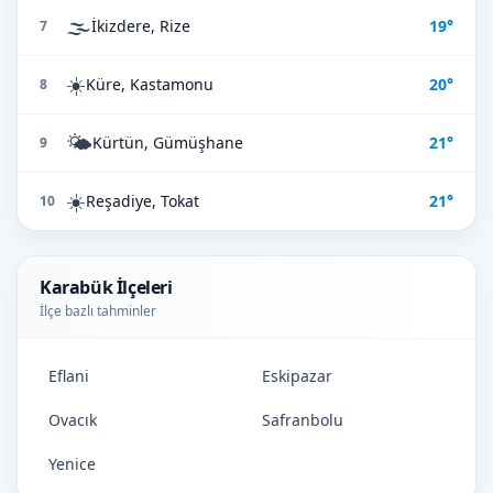
🌫️
İkizdere, Rize
19°
7
☀️
Küre, Kastamonu
20°
8
🌤️
Kürtün, Gümüşhane
21°
9
☀️
Reşadiye, Tokat
21°
10
Karabük İlçeleri
İlçe bazlı tahminler
Eflani
Eskipazar
Ovacık
Safranbolu
Yenice