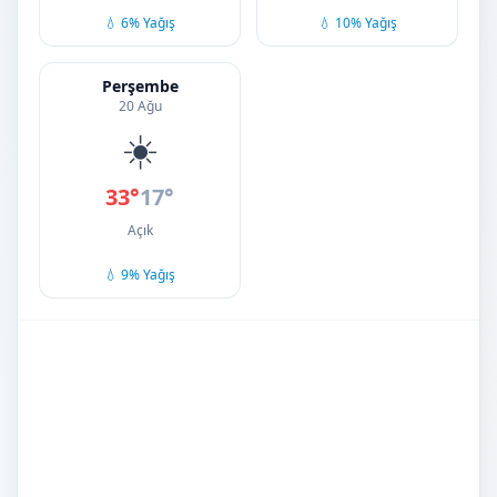
💧 6% Yağış
💧 10% Yağış
Perşembe
20 Ağu
☀️
33°
17°
Açık
💧 9% Yağış