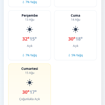
💧 7% Yağış
Perşembe
Cuma
13 Ağu
14 Ağu
☀️
☀️
32°
15°
30°
18°
Açık
Açık
💧 7% Yağış
💧 5% Yağış
Cumartesi
15 Ağu
☀️
30°
17°
Çoğunlukla Açık