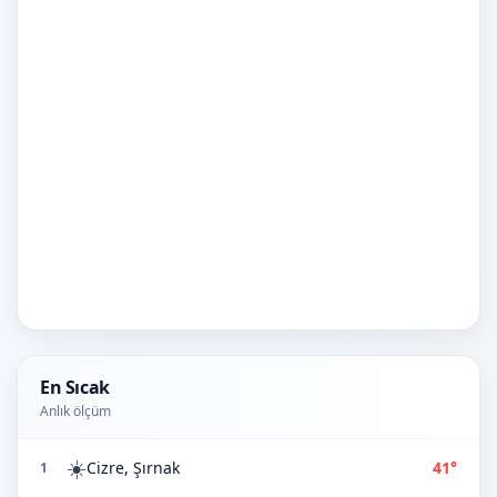
En Sıcak
Anlık ölçüm
☀️
Cizre, Şırnak
41°
1