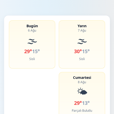
Bugün
Yarın
6 Ağu
7 Ağu
🌫️
🌫️
29°
15°
30°
15°
Sisli
Sisli
Cumartesi
8 Ağu
🌤️
29°
13°
Parçalı Bulutlu