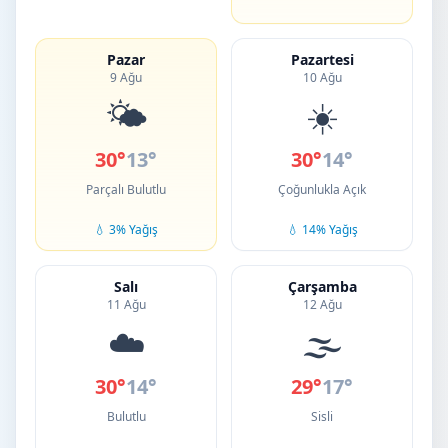
Pazar
Pazartesi
9 Ağu
10 Ağu
🌤️
☀️
30°
13°
30°
14°
Parçalı Bulutlu
Çoğunlukla Açık
💧 3% Yağış
💧 14% Yağış
Salı
Çarşamba
11 Ağu
12 Ağu
☁️
🌫️
30°
14°
29°
17°
Bulutlu
Sisli