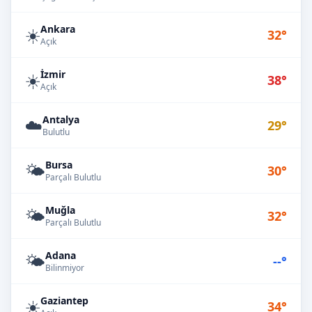
Ankara
☀️
32°
Açık
İzmir
☀️
38°
Açık
Antalya
☁️
29°
Bulutlu
Bursa
🌤️
30°
Parçalı Bulutlu
Muğla
🌤️
32°
Parçalı Bulutlu
Adana
🌤️
--°
Bilinmiyor
Gaziantep
☀️
34°