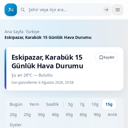
Şehir veya ilçe ara
Ana Sayfa
›
Türkiye
›
Eskipazar, Karabük 15 Günlük Hava Durumu
Eskipazar, Karabük 15
Kaydet
Günlük Hava Durumu
Şu an 28°C — Bulutlu
Son güncelleme:
6 Ağustos 2026, 20:58
Bugün
Yarın
Saatlik
5g
7g
10g
15g
20g
25g
30g
40g
45g
60g
90g
Anlık
İlçeler