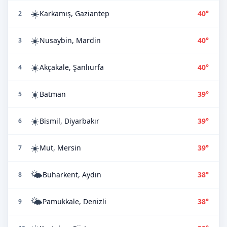
☀️
Karkamış, Gaziantep
40°
2
☀️
Nusaybin, Mardin
40°
3
☀️
Akçakale, Şanlıurfa
40°
4
☀️
Batman
39°
5
☀️
Bismil, Diyarbakır
39°
6
☀️
Mut, Mersin
39°
7
🌤️
Buharkent, Aydın
38°
8
🌤️
Pamukkale, Denizli
38°
9