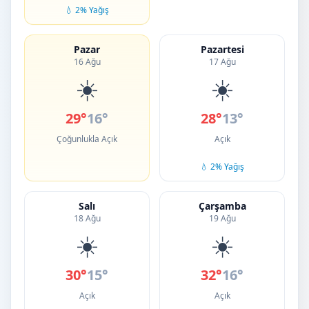
💧 2% Yağış
Pazar
Pazartesi
16 Ağu
17 Ağu
☀️
☀️
29°
16°
28°
13°
Çoğunlukla Açık
Açık
💧 2% Yağış
Salı
Çarşamba
18 Ağu
19 Ağu
☀️
☀️
30°
15°
32°
16°
Açık
Açık