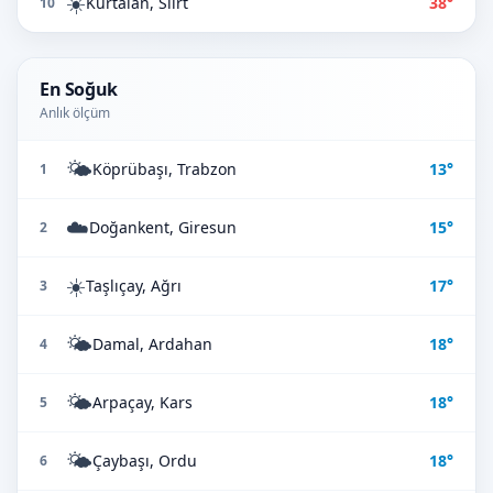
☀️
Kurtalan, Siirt
38°
10
En Soğuk
Anlık ölçüm
🌤️
Köprübaşı, Trabzon
13°
1
☁️
Doğankent, Giresun
15°
2
☀️
Taşlıçay, Ağrı
17°
3
🌤️
Damal, Ardahan
18°
4
🌤️
Arpaçay, Kars
18°
5
🌤️
Çaybaşı, Ordu
18°
6