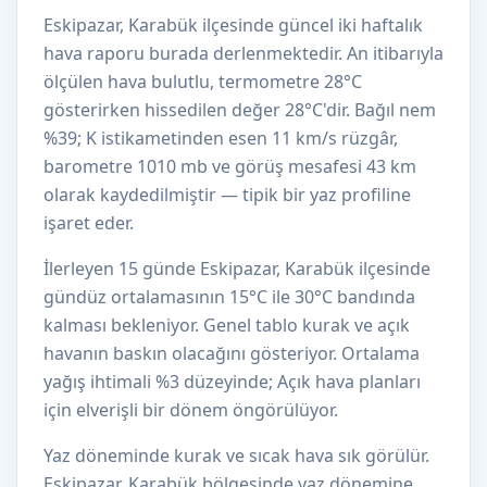
Eskipazar, Karabük ilçesinde güncel iki haftalık
hava raporu burada derlenmektedir. An itibarıyla
ölçülen hava bulutlu, termometre 28°C
gösterirken hissedilen değer 28°C'dir. Bağıl nem
%39; K istikametinden esen 11 km/s rüzgâr,
barometre 1010 mb ve görüş mesafesi 43 km
olarak kaydedilmiştir — tipik bir yaz profiline
işaret eder.
İlerleyen 15 günde Eskipazar, Karabük ilçesinde
gündüz ortalamasının 15°C ile 30°C bandında
kalması bekleniyor. Genel tablo kurak ve açık
havanın baskın olacağını gösteriyor. Ortalama
yağış ihtimali %3 düzeyinde; Açık hava planları
için elverişli bir dönem öngörülüyor.
Yaz döneminde kurak ve sıcak hava sık görülür.
Eskipazar, Karabük bölgesinde yaz dönemine