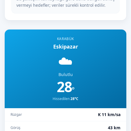
vermeyi hedefler; veriler sürekli kontrol edilir.
KARABÜK
Eskipazar
☁️
Bulutlu
28
°
Hissedilen
28°C
K 11 km/sa
Rüzgar
43 km
Görüş