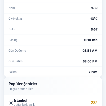
%39
Nem
13°C
Çiy Noktası
%67
Bulut
1010 mb
Basınç
05:51 AM
Gün Doğumu
08:00 PM
Gün Batımı
729m
Rakım
Popüler Şehirler
En çok aranan iller
İstanbul
☀️
28°
Çoğunlukla Açık