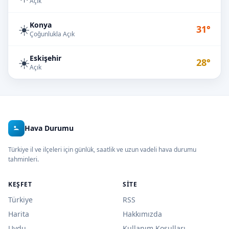
Açık
Konya
☀️
31°
Çoğunlukla Açık
Eskişehir
☀️
28°
Açık
Hava Durumu
Türkiye il ve ilçeleri için günlük, saatlik ve uzun vadeli hava durumu
tahminleri.
KEŞFET
SITE
Türkiye
RSS
Harita
Hakkımızda
Uydu
Kullanım Koşulları